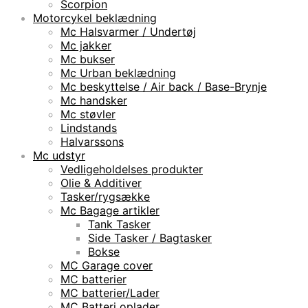
Scorpion
Motorcykel beklædning
Mc Halsvarmer / Undertøj
Mc jakker
Mc bukser
Mc Urban beklædning
Mc beskyttelse / Air back / Base-Brynje
Mc handsker
Mc støvler
Lindstands
Halvarssons
Mc udstyr
Vedligeholdelses produkter
Olie & Additiver
Tasker/rygsække
Mc Bagage artikler
Tank Tasker
Side Tasker / Bagtasker
Bokse
MC Garage cover
MC batterier
MC batterier/Lader
MC Batteri oplader