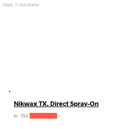
Sorteret
Viser 7 resultater
efter
pris:
høj
til
lav
Nikwax TX. Direct Spray-On
kr.
150
Tilføj til kurv