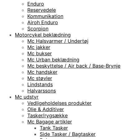
Enduro
Reservedele
Kommunikation
Airoh Enduro
Scorpion
Motorcykel beklædning
Mc Halsvarmer / Undertøj
Mc jakker
Mc bukser
Mc Urban beklædning
Mc beskyttelse / Air back / Base-Brynje
Mc handsker
Mc støvler
Lindstands
Halvarssons
Mc udstyr
Vedligeholdelses produkter
Olie & Additiver
Tasker/rygsække
Mc Bagage artikler
Tank Tasker
Side Tasker / Bagtasker