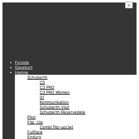
×
Forside
Gavekort
Hjelme
Schuberth
C5
C3 PRO
C3 PRO Women
01
Kommunikation
Schuberth Visir
Schuberth Reservedele
Pilot
Flip -Up
Combi flip-up/Jet
Fullface
Enduro