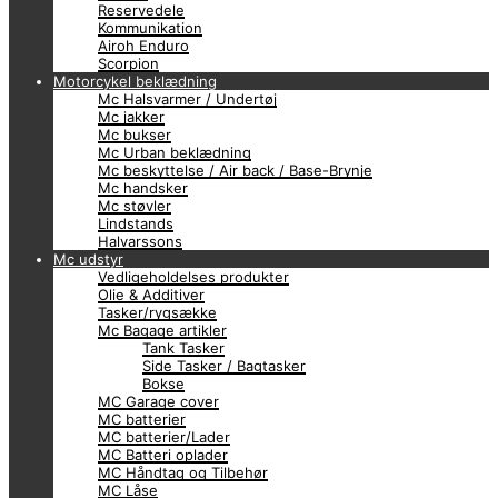
Reservedele
Kommunikation
Airoh Enduro
Scorpion
Motorcykel beklædning
Mc Halsvarmer / Undertøj
Mc jakker
Mc bukser
Mc Urban beklædning
Mc beskyttelse / Air back / Base-Brynje
Mc handsker
Mc støvler
Lindstands
Halvarssons
Mc udstyr
Vedligeholdelses produkter
Olie & Additiver
Tasker/rygsække
Mc Bagage artikler
Tank Tasker
Side Tasker / Bagtasker
Bokse
MC Garage cover
MC batterier
MC batterier/Lader
MC Batteri oplader
MC Håndtag og Tilbehør
MC Låse