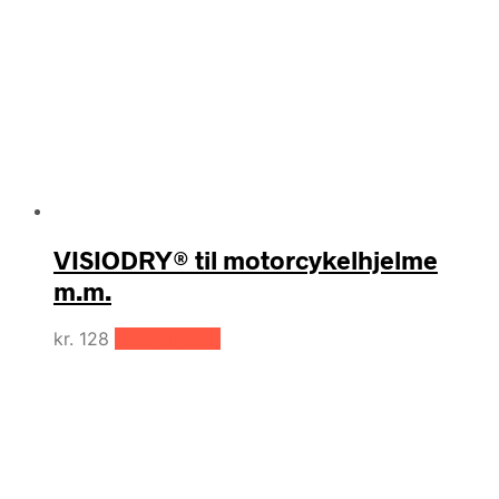
VISIODRY® til motorcykelhjelme
m.m.
kr.
128
Tilføj til kurv