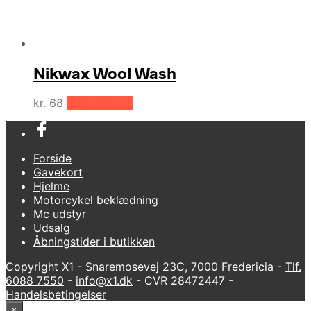
Nikwax Wool Wash
kr.
68
Tilføj til kurv
Forside
Gavekort
Hjelme
Motorcykel beklædning
Mc udstyr
Udsalg
Åbningstider i butikken
Copyright X1 - Snaremosevej 23C, 7000 Fredericia -
Tlf.
6088 7550
-
info@x1.dk
- CVR 28472447 -
Handelsbetingelser
×