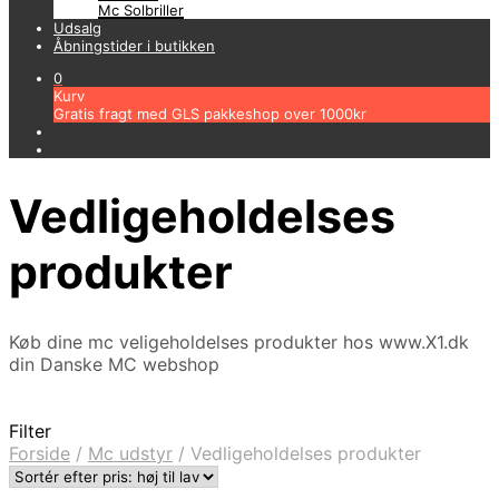
Mc Solbriller
Udsalg
Åbningstider i butikken
0
Kurv
Gratis fragt med GLS pakkeshop over 1000kr
Vedligeholdelses
produkter
Køb dine mc veligeholdelses produkter hos www.X1.dk
din Danske MC webshop
Filter
Forside
/
Mc udstyr
/
Vedligeholdelses produkter