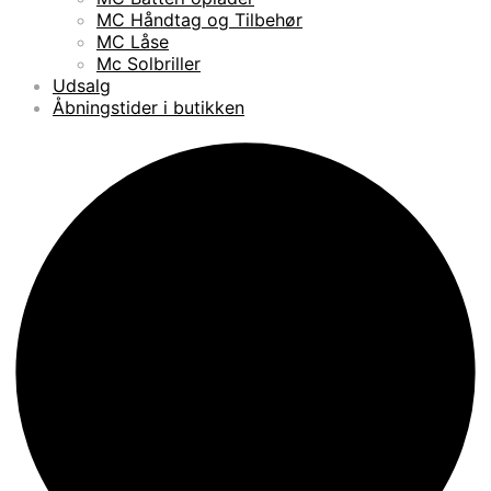
MC Håndtag og Tilbehør
MC Låse
Mc Solbriller
Udsalg
Åbningstider i butikken