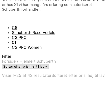
er hos X1 vi har mange års erfaring som autoriseret
Schuberth forhandler.
C5
Schuberth Reservedele
C3 PRO
01
C3 PRO Women
Filter
Forside
/
Hjelme
/
Schuberth
Viser 1–25 af 43 resultater
Sorteret efter pris: høj til lav