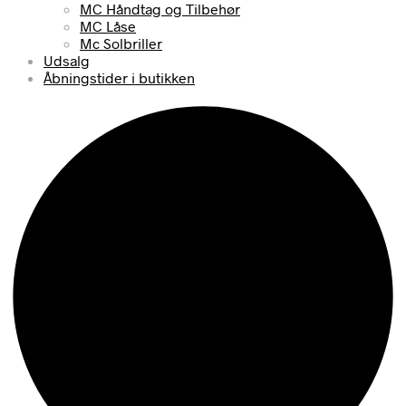
MC Håndtag og Tilbehør
MC Låse
Mc Solbriller
Udsalg
Åbningstider i butikken