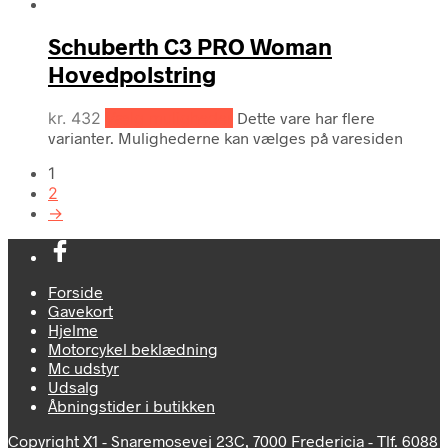
Schuberth C3 PRO Woman
Hovedpolstring
kr.
432
Vælg muligheder
Dette vare har flere
varianter. Mulighederne kan vælges på varesiden
1
2
→
Forside
Gavekort
Hjelme
Motorcykel beklædning
Mc udstyr
Udsalg
Åbningstider i butikken
Copyright X1 - Snaremosevej 23C, 7000 Fredericia -
Tlf. 6088