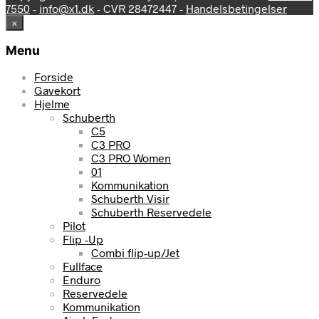
7550
-
info@x1.dk
- CVR 28472447 -
Handelsbetingelser
×
Menu
Forside
Gavekort
Hjelme
Schuberth
C5
C3 PRO
C3 PRO Women
01
Kommunikation
Schuberth Visir
Schuberth Reservedele
Pilot
Flip -Up
Combi flip-up/Jet
Fullface
Enduro
Reservedele
Kommunikation