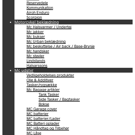
Reservedele
Kommunikation
Airoh Enduro
Scorpion
Motorcykel beklædning
Mc Halsvarmer / Undertøj
Mc jakker
Mc bukser
Mc Urban beklædning
Mc beskyttelse / Air back / Base-Brynje
Mc handsker
Mc støvler
Lindstands
Halvarssons
Mc udstyr
Vedligeholdelses produkter
Olie & Additiver
Tasker/rygsække
Mc Bagage artikler
Tank Tasker
Side Tasker / Bagtasker
Bokse
MC Garage cover
MC batterier
MC batterier/Lader
MC Batteri oplader
MC Håndtag og Tilbehør
MC Låse