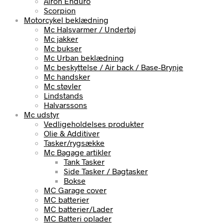
Airoh Enduro
Scorpion
Motorcykel beklædning
Mc Halsvarmer / Undertøj
Mc jakker
Mc bukser
Mc Urban beklædning
Mc beskyttelse / Air back / Base-Brynje
Mc handsker
Mc støvler
Lindstands
Halvarssons
Mc udstyr
Vedligeholdelses produkter
Olie & Additiver
Tasker/rygsække
Mc Bagage artikler
Tank Tasker
Side Tasker / Bagtasker
Bokse
MC Garage cover
MC batterier
MC batterier/Lader
MC Batteri oplader