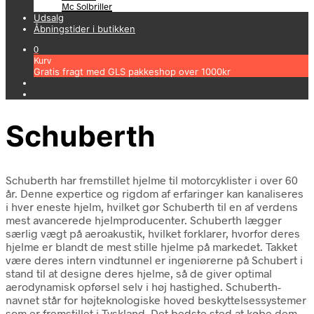
Mc Solbriller
Udsalg
Åbningstider i butikken
0
Kurv
Gratis fragt med GLS pakkeshop over 1000kr
Schuberth
Schuberth har fremstillet hjelme til motorcyklister i over 60
år. Denne expertice og rigdom af erfaringer kan kanaliseres
i hver eneste hjelm, hvilket gør Schuberth til en af ​​verdens
mest avancerede hjelmproducenter. Schuberth lægger
særlig vægt på aeroakustik, hvilket forklarer, hvorfor deres
hjelme er blandt de mest stille hjelme på markedet. Takket
være deres intern vindtunnel er ingeniørerne på Schubert i
stand til at designe deres hjelme, så de giver optimal
aerodynamisk opførsel selv i høj hastighed. Schuberth-
navnet står for højteknologiske hoved beskyttelsessystemer
som er fremstillet i Tyskland. Det bedste sted at købe dem