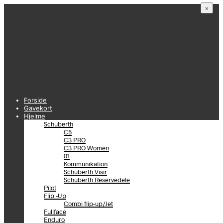
×
Forside
Gavekort
Hjelme
Schuberth
C5
C3 PRO
C3 PRO Women
01
Kommunikation
Schuberth Visir
Schuberth Reservedele
Pilot
Flip -Up
Combi flip-up/Jet
Fullface
Enduro