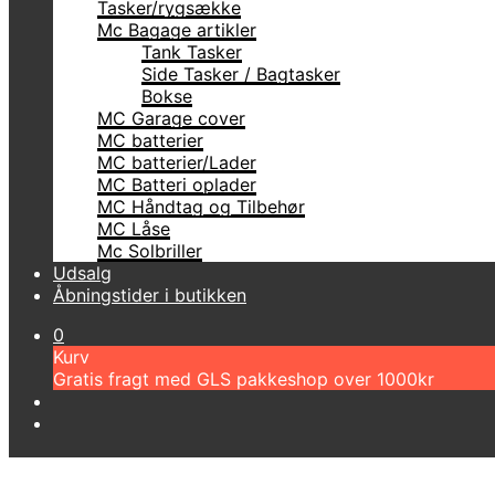
Tasker/rygsække
Mc Bagage artikler
Tank Tasker
Side Tasker / Bagtasker
Bokse
MC Garage cover
MC batterier
MC batterier/Lader
MC Batteri oplader
MC Håndtag og Tilbehør
MC Låse
Mc Solbriller
Udsalg
Åbningstider i butikken
0
Kurv
Gratis fragt med GLS pakkeshop over 1000kr