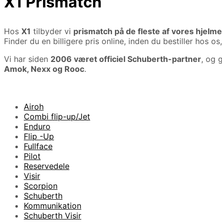
X1 Prismatch
Hos
X1
tilbyder vi
prismatch på de fleste af vores hjelme
Finder du en billigere pris online, inden du bestiller hos os,
Vi har siden
2006 været officiel Schuberth-partner
, og 
Amok, Nexx og Rooc
.
Airoh
Combi flip-up/Jet
Enduro
Flip -Up
Fullface
Pilot
Reservedele
Visir
Scorpion
Schuberth
Kommunikation
Schuberth Visir