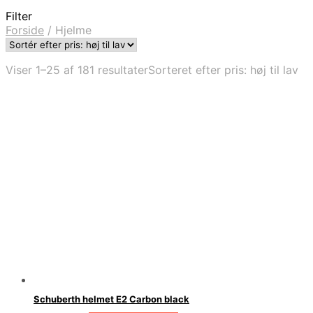
Filter
Forside
/
Hjelme
Viser 1–25 af 181 resultater
Sorteret efter pris: høj til lav
Schuberth helmet E2 Carbon black