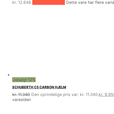
kr.
12.648
Vælg muligheder
Dette vare har flere var
Udsalg! 12%
SCHUBERTH C5 CARBON HJELM
kr.
11.340
Den oprindelige pris var: kr. 11.340.
kr.
9.95
varesiden