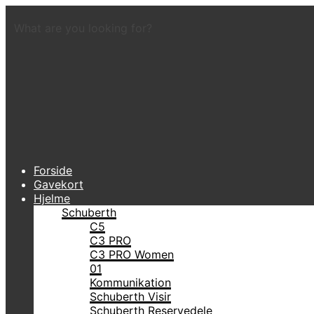
What are you looking for?
Forside
Gavekort
Hjelme
Schuberth
C5
C3 PRO
C3 PRO Women
01
Kommunikation
Schuberth Visir
Schuberth Reservedele