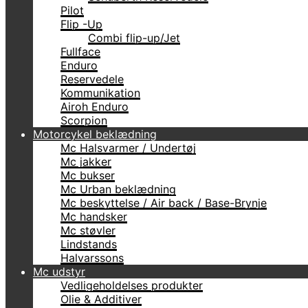
Pilot
Flip -Up
Combi flip-up/Jet
Fullface
Enduro
Reservedele
Kommunikation
Airoh Enduro
Scorpion
Motorcykel beklædning
Mc Halsvarmer / Undertøj
Mc jakker
Mc bukser
Mc Urban beklædning
Mc beskyttelse / Air back / Base-Brynje
Mc handsker
Mc støvler
Lindstands
Halvarssons
Mc udstyr
Vedligeholdelses produkter
Olie & Additiver