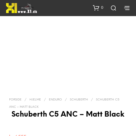
0
FORSIDE
/
HJELME
/
ENDURO
/
SCHUBERTH
/
SCHUBERTH C5
ANC – MATT BLACK
Schuberth C5 ANC – Matt Black