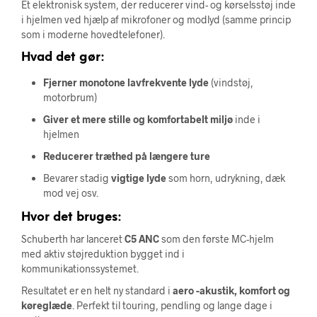
Et elektronisk system, der reducerer vind- og kørselsstøj inde
i hjelmen ved hjælp af mikrofoner og modlyd (samme princip
som i moderne hovedtelefoner).
Hvad det gør:
Fjerner monotone lavfrekvente lyde
(vindstøj,
motorbrum)
Giver et mere stille og komfortabelt miljø
inde i
hjelmen
Reducerer træthed på længere ture
Bevarer stadig
vigtige lyde
som horn, udrykning, dæk
mod vej osv.
Hvor det bruges:
Schuberth har lanceret
C5 ANC
som den første MC-hjelm
med aktiv støjreduktion bygget ind i
kommunikationssystemet.
Resultatet er en helt ny standard i
aero -akustik, komfort og
køreglæde
. Perfekt til touring, pendling og lange dage i