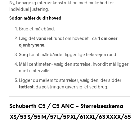
Ny, behagelig interiør konstruktion med mulighed for
individuel justering.
Sådan måler du dit hoved
Brug et målebånd.
Læg det
vandret
rundt om hovedet – ca.
1 cm over
øjenbrynene
.
Sørg for at målebåndet ligger lige hele vejen rundt.
Mål i centimeter – vælg den størrelse, hvor dit mål ligger
midt i intervallet.
Ligger du mellem to størrelser, vælg den, der sidder
tættest
, da polstringen giver sig let ved brug.
Schuberth C5 / C5 ANC – Størrelsesskema
XS/53
S/55
M/57
L/59
XL/61
XXL/63
XXXX/65