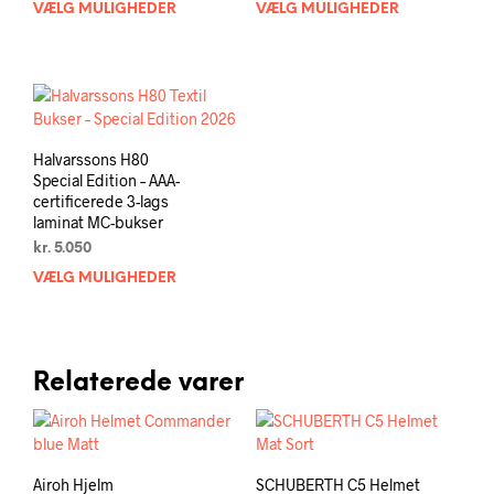
VÆLG MULIGHEDER
Dette
VÆLG MULIGHEDER
Dett
vare
vare
har
har
flere
flere
varianter.
varia
Mulighederne
Muli
kan
kan
Halvarssons H80
vælges
vælg
Special Edition – AAA-
på
på
certificerede 3-lags
varesiden
vare
laminat MC-bukser
kr.
5.050
VÆLG MULIGHEDER
Dette
vare
har
flere
varianter.
Relaterede varer
Mulighederne
kan
vælges
på
Airoh Hjelm
SCHUBERTH C5 Helmet
varesiden