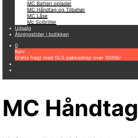
MC Batteri oplader
MC Håndtag og Tilbehør
MC Låse
Mc Solbriller
Udsalg
Åbningstider i butikken
0
Kurv
Gratis fragt med GLS pakkeshop over 1000kr
MC Håndtag 