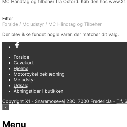
MC Håndtag og tilbehør fra Oxford. Køb den hos www.X
Filter
Forside
/
Mc udstyr
/
MC Håndtag og Tilbehør
Der blev ikke fundet nogle varer, der matcher dit valg.
Forside
Gavekort
Hjelme
Motorcykel beklædning
Mc udstyr
Udsalg
Åbningstider i butikken
Copyright X1 - Snaremosevej 23C, 7000 Fredericia -
Tlf.
×
Menu