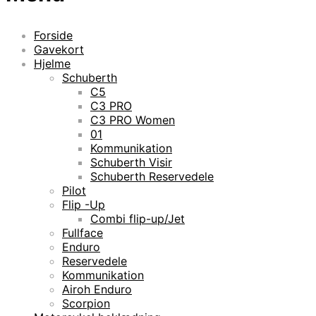
Forside
Gavekort
Hjelme
Schuberth
C5
C3 PRO
C3 PRO Women
01
Kommunikation
Schuberth Visir
Schuberth Reservedele
Pilot
Flip -Up
Combi flip-up/Jet
Fullface
Enduro
Reservedele
Kommunikation
Airoh Enduro
Scorpion