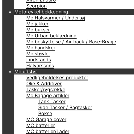
Scorpion
Motorcykel beklædning
Mc Halsvarmer / Undertøj
Mc jakker
Mc bukser
Mc Urban beklædning
Mc beskyttelse / Air back / Base-Brynje
Mc handsker
Mc støvler
Lindstands
Halvarssons
Mc udstyr
Vedligeholdelses produkter
Olie & Additiver
Tasker/rygsække
Mc Bagage artikler
Tank Tasker
Side Tasker / Bagtasker
Bokse
MC Garage cover
MC batterier
MC batterier/Lader