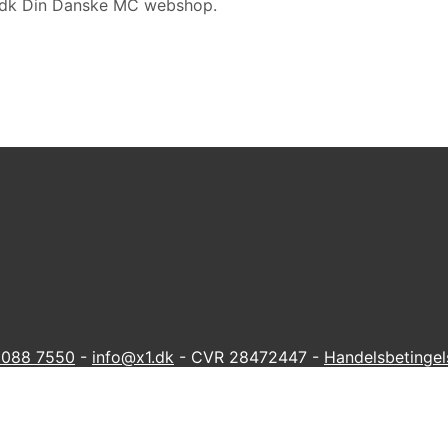
1.dk Din Danske MC webshop.
 6088 7550
-
info@x1.dk
- CVR 28472447 -
Handelsbetingel