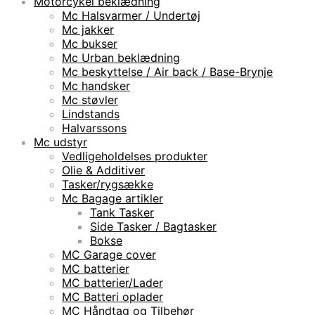
Motorcykel beklædning
Mc Halsvarmer / Undertøj
Mc jakker
Mc bukser
Mc Urban beklædning
Mc beskyttelse / Air back / Base-Brynje
Mc handsker
Mc støvler
Lindstands
Halvarssons
Mc udstyr
Vedligeholdelses produkter
Olie & Additiver
Tasker/rygsække
Mc Bagage artikler
Tank Tasker
Side Tasker / Bagtasker
Bokse
MC Garage cover
MC batterier
MC batterier/Lader
MC Batteri oplader
MC Håndtag og Tilbehør