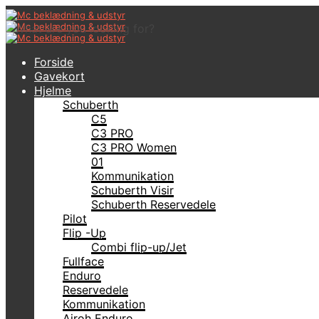
What are you looking for?
Forside
Gavekort
Hjelme
Schuberth
C5
C3 PRO
C3 PRO Women
01
Kommunikation
Schuberth Visir
Schuberth Reservedele
Pilot
Flip -Up
Combi flip-up/Jet
Fullface
Enduro
Reservedele
Kommunikation
Airoh Enduro