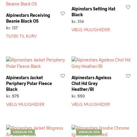
Alpinstars Setting Hat
Black
Alpinestars Receiving
Beanie Black OS
kr.
316
kr.
127
VÆLG MULIGHEDER
TILFØJ TIL KURV
Alpinestars Jacket
Alpinestars Ageless
Periphery Polar Fleece
Chst Hd Grey
Black
Heather/Bl
kr.
575
kr.
550
VÆLG MULIGHEDER
VÆLG MULIGHEDER
UDSALG! 9%
UDSALG! 22%