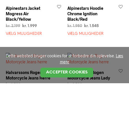
Alpinestars Jacket
Alpinestars Hoodie
Mogress Air
Chrome Ignition
Black/Yellow
Black/Red
kr.
2.199
kr.
1.999
kr.
1.980
kr.
1.545
VÆLG MULIGHEDER
VÆLG MULIGHEDER
Dette websted bruger cookies for at forbedre din oplevelse.
Læs
mere
Halvarssons Rogen
Halvarssons Rogen
ACCEPTER COOKIES
Motorcycle Jeans Herre
Motorcycle Jeans Lady
kr.
1.599
kr.
1.599
VÆLG MULIGHEDER
VÆLG MULIGHEDER