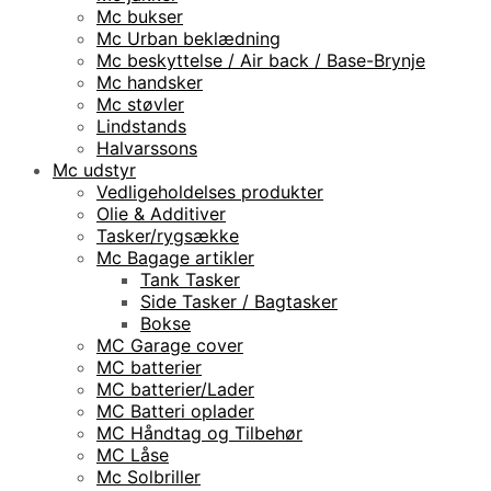
Mc bukser
Mc Urban beklædning
Mc beskyttelse / Air back / Base-Brynje
Mc handsker
Mc støvler
Lindstands
Halvarssons
Mc udstyr
Vedligeholdelses produkter
Olie & Additiver
Tasker/rygsække
Mc Bagage artikler
Tank Tasker
Side Tasker / Bagtasker
Bokse
MC Garage cover
MC batterier
MC batterier/Lader
MC Batteri oplader
MC Håndtag og Tilbehør
MC Låse
Mc Solbriller