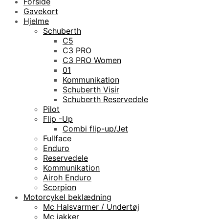
Forside
Gavekort
Hjelme
Schuberth
C5
C3 PRO
C3 PRO Women
01
Kommunikation
Schuberth Visir
Schuberth Reservedele
Pilot
Flip -Up
Combi flip-up/Jet
Fullface
Enduro
Reservedele
Kommunikation
Airoh Enduro
Scorpion
Motorcykel beklædning
Mc Halsvarmer / Undertøj
Mc jakker