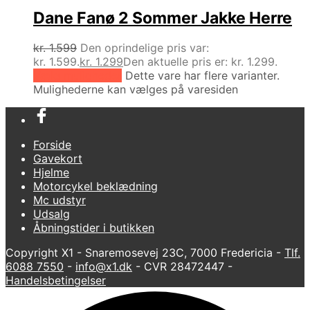
Dane Fanø 2 Sommer Jakke Herre
kr.
1.599
Den oprindelige pris var:
kr. 1.599.
kr.
1.299
Den aktuelle pris er: kr. 1.299.
Vælg muligheder
Dette vare har flere varianter.
Mulighederne kan vælges på varesiden
Forside
Gavekort
Hjelme
Motorcykel beklædning
Mc udstyr
Udsalg
Åbningstider i butikken
Copyright X1 - Snaremosevej 23C, 7000 Fredericia -
Tlf.
6088 7550
-
info@x1.dk
- CVR 28472447 -
Handelsbetingelser