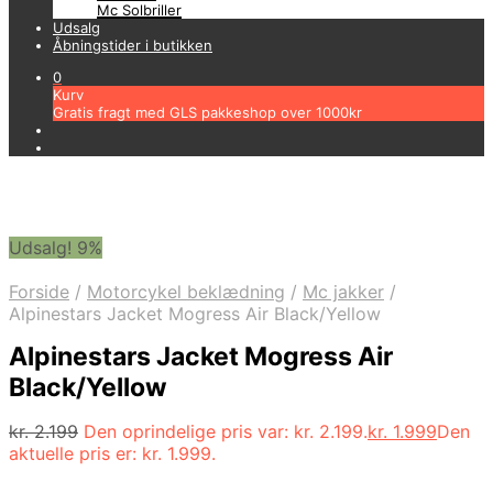
Mc Solbriller
Udsalg
Åbningstider i butikken
0
Kurv
Gratis fragt med GLS pakkeshop over 1000kr
Udsalg! 9%
Forside
/
Motorcykel beklædning
/
Mc jakker
/
Alpinestars Jacket Mogress Air Black/Yellow
Alpinestars Jacket Mogress Air
Black/Yellow
kr.
2.199
Den oprindelige pris var: kr. 2.199.
kr.
1.999
Den
aktuelle pris er: kr. 1.999.