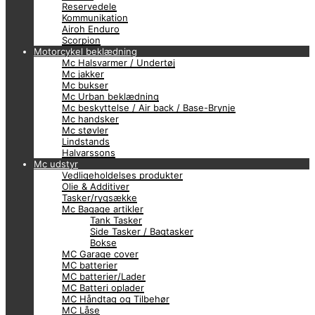
Reservedele
Kommunikation
Airoh Enduro
Scorpion
Motorcykel beklædning
Mc Halsvarmer / Undertøj
Mc jakker
Mc bukser
Mc Urban beklædning
Mc beskyttelse / Air back / Base-Brynje
Mc handsker
Mc støvler
Lindstands
Halvarssons
Mc udstyr
Vedligeholdelses produkter
Olie & Additiver
Tasker/rygsække
Mc Bagage artikler
Tank Tasker
Side Tasker / Bagtasker
Bokse
MC Garage cover
MC batterier
MC batterier/Lader
MC Batteri oplader
MC Håndtag og Tilbehør
MC Låse