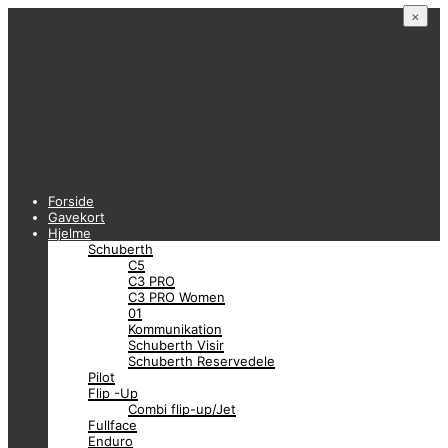
×
Forside
Gavekort
Hjelme
Schuberth
C5
C3 PRO
C3 PRO Women
01
Kommunikation
Schuberth Visir
Schuberth Reservedele
Pilot
Flip -Up
Combi flip-up/Jet
Fullface
Enduro