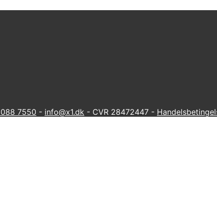
 6088 7550
-
info@x1.dk
- CVR 28472447 -
Handelsbetingel