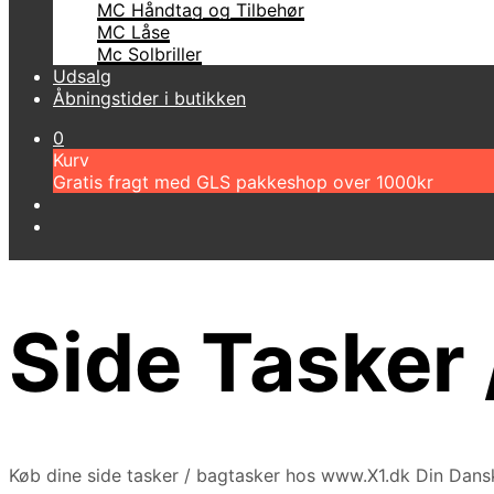
MC Håndtag og Tilbehør
MC Låse
Mc Solbriller
Udsalg
Åbningstider i butikken
0
Kurv
Gratis fragt med GLS pakkeshop over 1000kr
Side Tasker 
Køb dine side tasker / bagtasker hos www.X1.dk Din Da