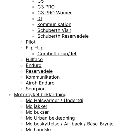
C5
C3 PRO
C3 PRO Women
01
Kommunikation
Schuberth Visir
Schuberth Reservedele
Pilot
Flip -Up
Combi flip-up/Jet
Fullface
Enduro
Reservedele
Kommunikation
Airoh Enduro
Scorpion
Motorcykel beklædning
Mc Halsvarmer / Undertøj
Mc jakker
Mc bukser
Mc Urban beklædning
Mc beskyttelse / Air back / Base-Brynje
Mc handsker