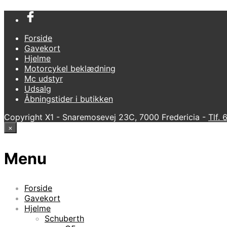
Forside
Gavekort
Hjelme
Motorcykel beklædning
Mc udstyr
Udsalg
Åbningstider i butikken
Copyright X1 - Snaremosevej 23C, 7000 Fredericia -
Tlf.
×
Menu
Forside
Gavekort
Hjelme
Schuberth