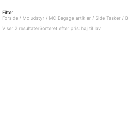
Filter
Forside
/
Mc udstyr
/
MC Bagage artikler
/
Side Tasker / 
Viser 2 resultater
Sorteret efter pris: høj til lav
kr.
5.566
Tilføj til kurv
kr.
3.698
Tilføj til