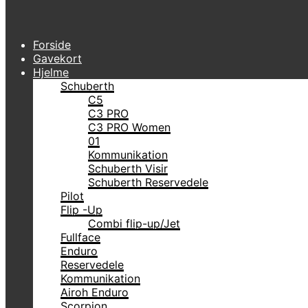
Forside
Gavekort
Hjelme
Schuberth
C5
C3 PRO
C3 PRO Women
01
Kommunikation
Schuberth Visir
Schuberth Reservedele
Pilot
Flip -Up
Combi flip-up/Jet
Fullface
Enduro
Reservedele
Kommunikation
Airoh Enduro
Scorpion