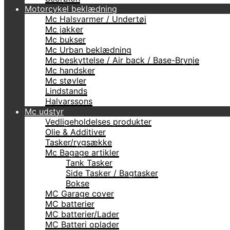
Motorcykel beklædning
Mc Halsvarmer / Undertøj
Mc jakker
Mc bukser
Mc Urban beklædning
Mc beskyttelse / Air back / Base-Brynje
Mc handsker
Mc støvler
Lindstands
Halvarssons
Mc udstyr
Vedligeholdelses produkter
Olie & Additiver
Tasker/rygsække
Mc Bagage artikler
Tank Tasker
Side Tasker / Bagtasker
Bokse
MC Garage cover
MC batterier
MC batterier/Lader
MC Batteri oplader