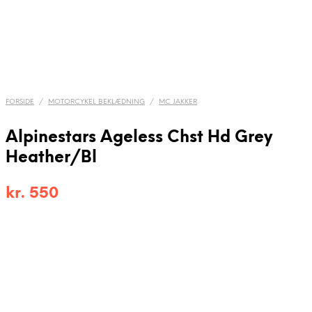
FORSIDE
/
MOTORCYKEL BEKLÆDNING
/
MC JAKKER
Alpinestars Ageless Chst Hd Grey
Heather/Bl
kr.
550