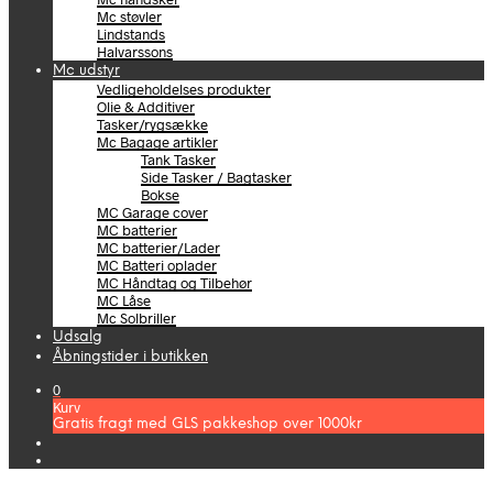
Mc støvler
Lindstands
Halvarssons
Mc udstyr
Vedligeholdelses produkter
Olie & Additiver
Tasker/rygsække
Mc Bagage artikler
Tank Tasker
Side Tasker / Bagtasker
Bokse
MC Garage cover
MC batterier
MC batterier/Lader
MC Batteri oplader
MC Håndtag og Tilbehør
MC Låse
Mc Solbriller
Udsalg
Åbningstider i butikken
0
Kurv
Gratis fragt med GLS pakkeshop over 1000kr