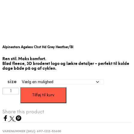
Alpinestars Ageless Chst Hd Grey Heather/Bl
Ren stil. Maks komfort.
Blød fleece, 3D broderet logo og lækre detaljer – perfekt til kolde
dage både på og af cyklen.
size
Alpinestars
Tilføj til kurv
Ageless
Chst
Hd
Share this product
Grey
Heather/Bl
antal
VARENUMMER (SKU):
697-1212-53600