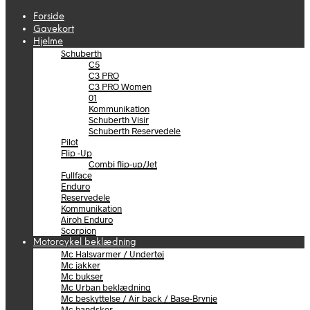
Forside
Gavekort
Hjelme
Schuberth
C5
C3 PRO
C3 PRO Women
01
Kommunikation
Schuberth Visir
Schuberth Reservedele
Pilot
Flip -Up
Combi flip-up/Jet
Fullface
Enduro
Reservedele
Kommunikation
Airoh Enduro
Scorpion
Motorcykel beklædning
Mc Halsvarmer / Undertøj
Mc jakker
Mc bukser
Mc Urban beklædning
Mc beskyttelse / Air back / Base-Brynje
Mc handsker