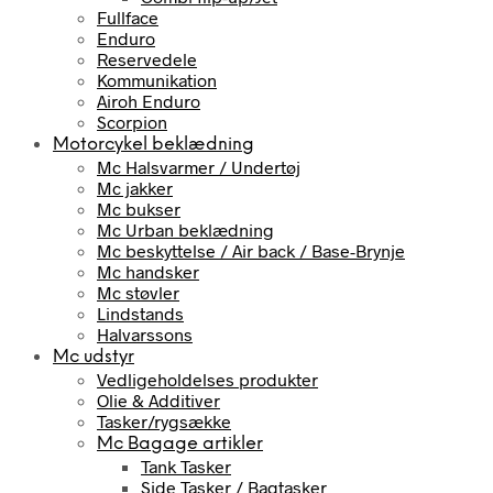
Fullface
Enduro
Reservedele
Kommunikation
Airoh Enduro
Scorpion
Motorcykel beklædning
Mc Halsvarmer / Undertøj
Mc jakker
Mc bukser
Mc Urban beklædning
Mc beskyttelse / Air back / Base-Brynje
Mc handsker
Mc støvler
Lindstands
Halvarssons
Mc udstyr
Vedligeholdelses produkter
Olie & Additiver
Tasker/rygsække
Mc Bagage artikler
Tank Tasker
Side Tasker / Bagtasker