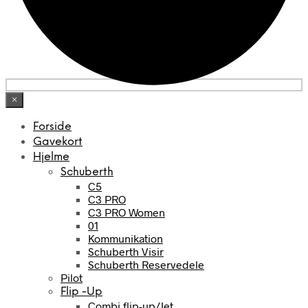
×
Forside
Gavekort
Hjelme
Schuberth
C5
C3 PRO
C3 PRO Women
01
Kommunikation
Schuberth Visir
Schuberth Reservedele
Pilot
Flip -Up
Combi flip-up/Jet