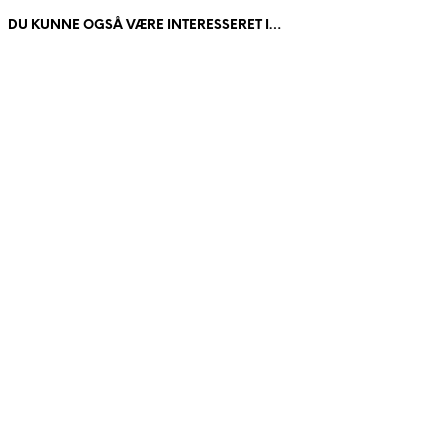
DU KUNNE OGSÅ VÆRE INTERESSERET I…
kr.
145
Tilføj til kurv