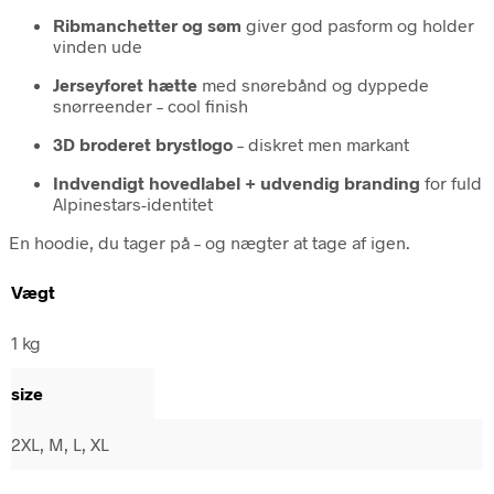
Ribmanchetter og søm
giver god pasform og holder
vinden ude
Jerseyforet hætte
med snørebånd og dyppede
snørreender – cool finish
3D broderet brystlogo
– diskret men markant
Indvendigt hovedlabel + udvendig branding
for fuld
Alpinestars-identitet
En hoodie, du tager på – og nægter at tage af igen.
Vægt
1 kg
size
2XL, M, L, XL