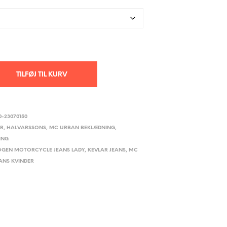
TILFØJ TIL KURV
0-23070150
ER
,
HALVARSSONS
,
MC URBAN BEKLÆDNING
,
ING
OGEN MOTORCYCLE JEANS LADY
,
KEVLAR JEANS
,
MC
ANS KVINDER