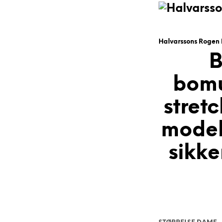
Halvarssons Rogen 
B
bomu
stret
model
sikke