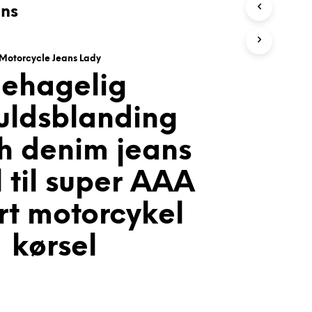
Motorcycle Jeans Lady
ehagelig
ldsblanding
ch denim jeans
 til super AAA
rt motorcykel
kørsel