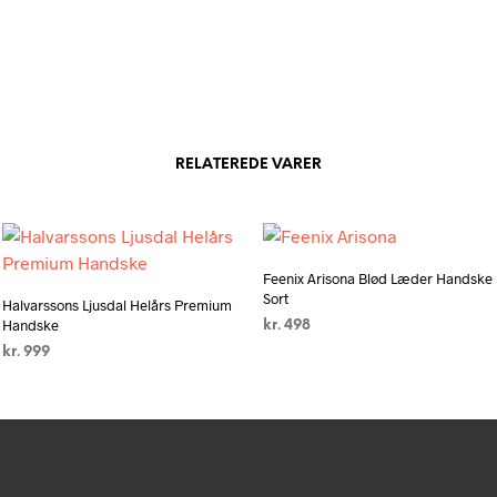
flere
varianter.
Mulighede
kan
vælges
på
varesiden
RELATEREDE VARER
Feenix Arisona Blød Læder Handske
Sort
Halvarssons Ljusdal Helårs Premium
Handske
kr.
498
kr.
999
VÆLG MULIGHEDER
Dette
VÆLG MULIGHEDER
Dette
vare
vare
har
har
flere
flere
varianter.
varianter.
Mulighede