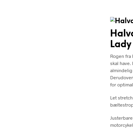
Halv
Lady
Rogen fra 
skal have.
almindelig
Derudover 
for optima
Let stretc
bæltestrop
Justerbare
motorcykel