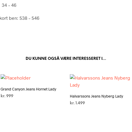
 34 – 46
 kort ben: S38 – S46
DU KUNNE OGSÅ VÆRE INTERESSERET I…
Grand Canyon Jeans Hornet Lady
Halvarssons Jeans Nyberg Lady
kr.
999
kr.
1.499
TILFØJ TIL KURV
VÆLG MULIGHEDER
Dette
vare
har