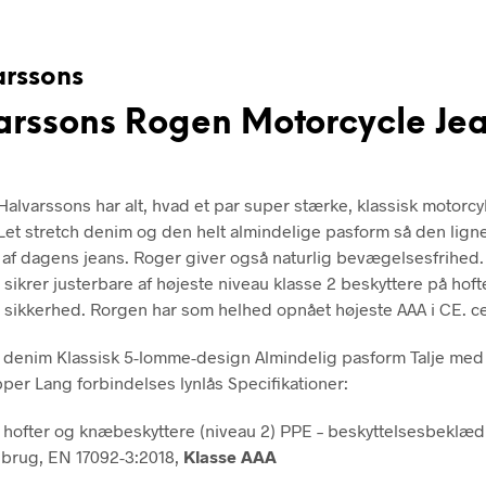
arssons Rogen Motorcycle Je
Halvarssons har alt, hvad et par super stærke, klassisk motorcy
 Let stretch denim og den helt almindelige pasform så den ligne
 af dagens jeans. Roger giver også naturlig bevægelsesfrihed.
sikrer justerbare af højeste niveau klasse 2 beskyttere på hof
l sikkerhed. Rorgen har som helhed opnået højeste AAA i CE. ce
h denim Klassisk 5-lomme-design Almindelig pasform Talje med
per Lang forbindelses lynlås Specifikationer:
 hofter og knæbeskyttere (niveau 2) PPE – beskyttelsesbeklædn
brug, EN 17092-3:2018,
Klasse AAA