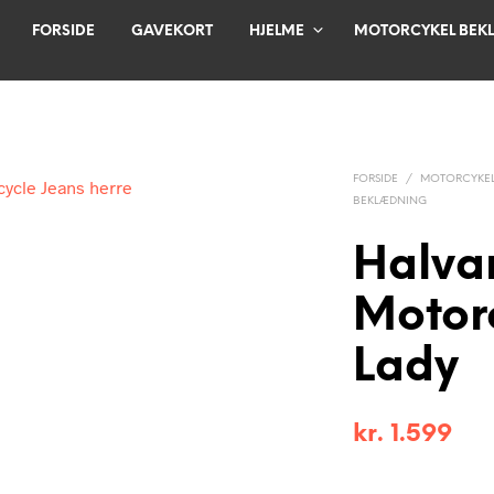
FORSIDE
GAVEKORT
HJELME
MOTORCYKEL BEK
FORSIDE
/
MOTORCYKEL
BEKLÆDNING
Halva
Motor
Lady
kr.
1.599