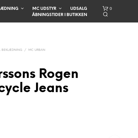
0
LÆDNING
MC UDSTYR
UDSALG
ÅBNINGSTIDER I BUTIKKEN
 BEKLÆDNING
/
MC URBAN
rssons Rogen
cycle Jeans