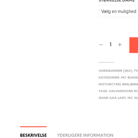
STØRRELSE DAME
VARENUMMER (SKU):
71
KATEGORIER:
MC BUKS
MOTORCYKEL BEKLÆDN
TAGS:
HALVARSSONS R
JEANS AAA LADY
,
MC JE
BESKRIVELSE
YDERLIGERE INFORMATION