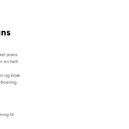
ans
kel jeans
r en helt
ter og knæ
ficering.
ing til