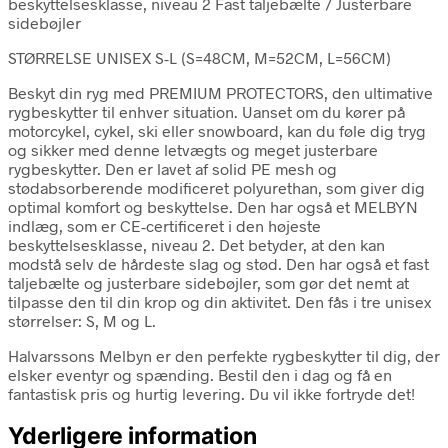
beskyttelsesklasse, niveau 2 Fast taljebælte / Justerbare
sidebøjler
STØRRELSE UNISEX S-L (S=48CM, M=52CM, L=56CM)
Beskyt din ryg med PREMIUM PROTECTORS, den ultimative
rygbeskytter til enhver situation. Uanset om du kører på
motorcykel, cykel, ski eller snowboard, kan du føle dig tryg
og sikker med denne letvægts og meget justerbare
rygbeskytter. Den er lavet af solid PE mesh og
stødabsorberende modificeret polyurethan, som giver dig
optimal komfort og beskyttelse. Den har også et MELBYN
indlæg, som er CE-certificeret i den højeste
beskyttelsesklasse, niveau 2. Det betyder, at den kan
modstå selv de hårdeste slag og stød. Den har også et fast
taljebælte og justerbare sidebøjler, som gør det nemt at
tilpasse den til din krop og din aktivitet. Den fås i tre unisex
størrelser: S, M og L.
Halvarssons Melbyn er den perfekte rygbeskytter til dig, der
elsker eventyr og spænding. Bestil den i dag og få en
fantastisk pris og hurtig levering. Du vil ikke fortryde det!
Yderligere information