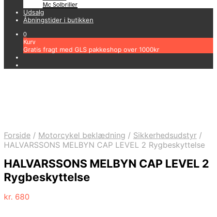
Mc Solbriller
Udsalg
Åbningstider i butikken
0
Kurv
Gratis fragt med GLS pakkeshop over 1000kr
Forside
/
Motorcykel beklædning
/
Sikkerhedsudstyr
/
HALVARSSONS MELBYN CAP LEVEL 2 Rygbeskyttelse
HALVARSSONS MELBYN CAP LEVEL 2
Rygbeskyttelse
kr.
680