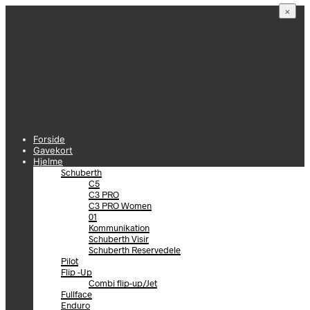
×
Forside
Gavekort
Hjelme
Schuberth
C5
C3 PRO
C3 PRO Women
01
Kommunikation
Schuberth Visir
Schuberth Reservedele
Pilot
Flip -Up
Combi flip-up/Jet
Fullface
Enduro