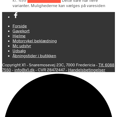
kr.
499
Vælg muligheder
Dette vare har flere
varianter. Mulighederne kan vælges på varesiden
Forside
Gavekort
Hjelme
Motorcykel beklædning
Mc udstyr
Udsalg
Åbningstider i butikken
Copyright X1 - Snaremosevej 23C, 7000 Fredericia -
Tlf. 6088
7550
-
info@x1.dk
- CVR 28472447 -
Handelsbetingelser