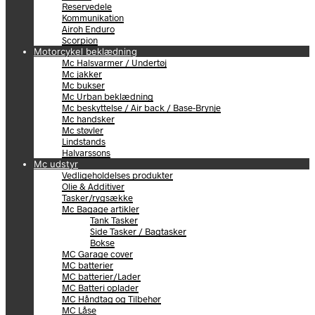
Reservedele
Kommunikation
Airoh Enduro
Scorpion
Motorcykel beklædning
Mc Halsvarmer / Undertøj
Mc jakker
Mc bukser
Mc Urban beklædning
Mc beskyttelse / Air back / Base-Brynje
Mc handsker
Mc støvler
Lindstands
Halvarssons
Mc udstyr
Vedligeholdelses produkter
Olie & Additiver
Tasker/rygsække
Mc Bagage artikler
Tank Tasker
Side Tasker / Bagtasker
Bokse
MC Garage cover
MC batterier
MC batterier/Lader
MC Batteri oplader
MC Håndtag og Tilbehør
MC Låse