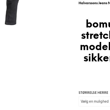
Halvarssons Jeans 
bomu
stret
model
sikke
STØRRELSE HERRE