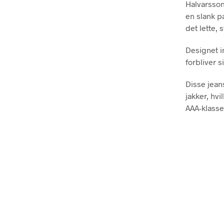
Halvarsso
en slank p
det lette,
Designet i
forbliver 
Disse jean
jakker, hvi
AAA-klasse,