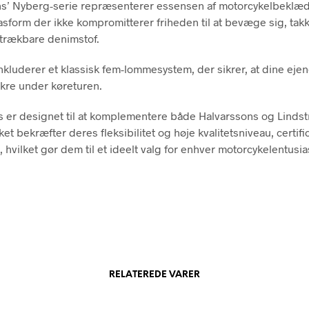
ns’ Nyberg-serie repræsenterer essensen af motorcykelbeklæ
asform der ikke kompromitterer friheden til at bevæge sig, tak
 strækbare denimstof.
nkluderer et klassisk fem-lommesystem, der sikrer, at dine eje
sikre under køreturen.
s er designet til at komplementere både Halvarssons og Linds
lket bekræfter deres fleksibilitet og høje kvalitetsniveau, certific
 hvilket gør dem til et ideelt valg for enhver motorcykelentusia
RELATEREDE VARER