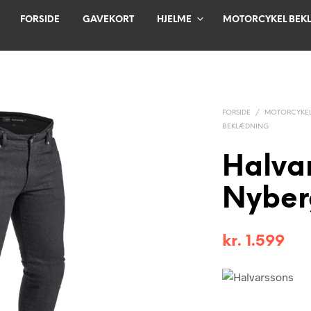
FORSIDE
GAVEKORT
HJELME
MOTORCYKEL BEK
FORSIDE
/
MOTORCYKEL
BEKLÆDNING
Halva
Nyber
kr.
1.599