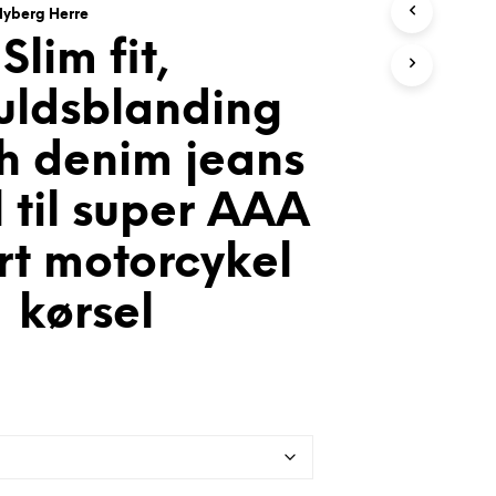
I
Nyberg Herre
K
Slim fit,
U
R
V
ldsblanding
E
N
ch denim jeans
.
 til super AAA
rt motorcykel
kørsel