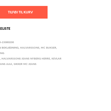
TILFØJ TIL KURV
KELISTE
0-23080200
N BEKLÆDNING
,
HALVARSSONS
,
MC BUKSER
,
ING
S
,
HALVARSSONS JEANS NYBERG HERRE
,
KEVLAR
EANS AAA
,
SIKKER MC JEANS