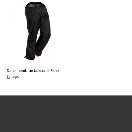
Dane membran bukser til Fanø
kr.
499
VÆLG MULIGHEDER
Dette
vare
har
flere
varianter.
rne
Mulighederne
kan