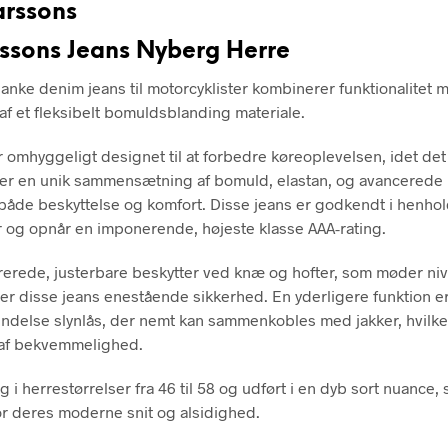
ssons Jeans Nyberg Herre
anke denim jeans til motorcyklister kombinerer funktionalitet me
 af et fleksibelt bomuldsblanding materiale.
er omhyggeligt designet til at forbedre køreoplevelsen, idet det
er en unik sammensætning af bomuld, elastan, og avancerede m
 både beskyttelse og komfort. Disse jeans er godkendt i henhold
 og opnår en imponerende, højeste klasse AAA-rating.
erede, justerbare beskytter ved knæ og hofter, som møder ni
yder disse jeans enestående sikkerhed. En yderligere funktion e
indelse slynlås, der nemt kan sammenkobles med jakker, hvilket 
 af bekvemmelighed.
 i herrestørrelser fra 46 til 58 og udført i en dyb sort nuance, 
or deres moderne snit og alsidighed.