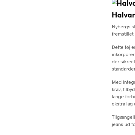
Halvar
Nybergs sl
fremstillet
Dette tøj 
inkorporer
der sikrer
standarder
Med integr
krav, tilb
lange forb
ekstra lag
Tilgængelig
jeans ud f