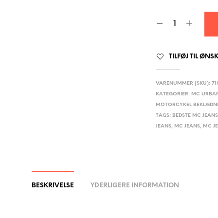
TILFØJ TIL ØNS
VARENUMMER (SKU):
71
KATEGORIER:
MC URBA
MOTORCYKEL BEKLÆDN
TAGS:
BEDSTE MC JEAN
JEANS
,
MC JEANS
,
MC J
BESKRIVELSE
YDERLIGERE INFORMATION