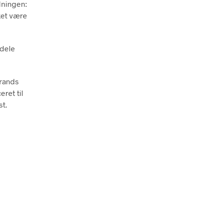
dningen:
ket være
ndele
trands
eret til
st.