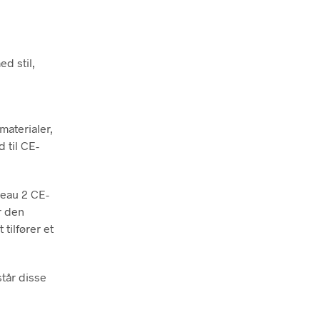
d stil,
aterialer,
 til CE-
veau 2 CE-
r den
tilfører et
står disse