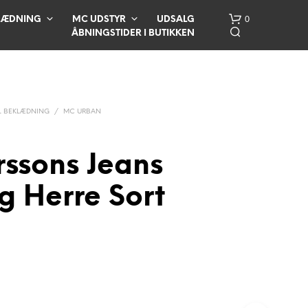
0
LÆDNING
MC UDSTYR
UDSALG
ÅBNINGSTIDER I BUTIKKEN
 BEKLÆDNING
/
MC URBAN
rssons Jeans
I
g Herre Sort
N
G
E
N
V
A
R
E
R