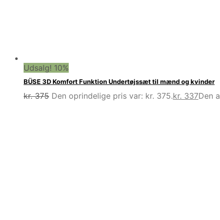
Udsalg! 10%
BÜSE 3D Komfort Funktion Undertøjssæt til mænd og kvinder
kr.
375
Den oprindelige pris var: kr. 375.
kr.
337
Den ak