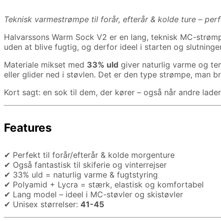
Teknisk varmestrømpe til forår, efterår & kolde ture – perf
Halvarssons Warm Sock V2 er en lang, teknisk MC-strømpe 
uden at blive fugtig, og derfor ideel i starten og slutnin
Materiale mikset med
33% uld
giver naturlig varme og tem
eller glider ned i støvlen. Det er den type strømpe, man br
Kort sagt: en sok til dem, der kører – også når andre lade
Features
✔ Perfekt til forår/efterår & kolde morgenture
✔ Også fantastisk til skiferie og vinterrejser
✔ 33% uld = naturlig varme & fugtstyring
✔ Polyamid + Lycra = stærk, elastisk og komfortabel
✔ Lang model – ideel i MC-støvler og skistøvler
✔ Unisex størrelser:
41-45