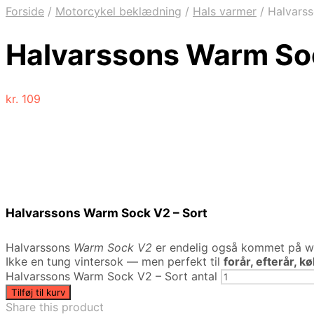
Forside
/
Motorcykel beklædning
/
Hals varmer
/
Halvarss
Halvarssons Warm Soc
kr.
109
Halvarssons Warm Sock V2 – Sort
Halvarssons
Warm Sock V2
er endelig også kommet på 
Ikke en tung vintersok — men perfekt til
forår, efterår, k
Halvarssons Warm Sock V2 – Sort antal
Tilføj til kurv
Share this product