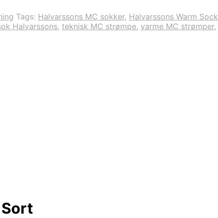
ning
Tags:
Halvarssons MC sokker
,
Halvarssons Warm Sock
sok Halvarssons
,
teknisk MC strømpe
,
varme MC strømper
 Sort