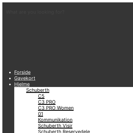
What are you looking for?
Forside
Gavekort
Hjelme
Schuberth
C5
C3 PRO
C3 PRO Women
01
Kommunikation
Schuberth Visir
Schuberth Reservedele