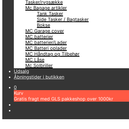
Tasker/rygsække
Mc Bagage artikler
Tank Tasker
Side Tasker / Bagtasker
Bokse
MC Garage cover
MC batterier
MC batterier/Lader
MC Batteri oplader
MC Håndtag og Tilbehør
MC Låse
Mc Solbriller
Udsalg
Åbningstider i butikken
0
Kurv
Gratis fragt med GLS pakkeshop over 1000kr