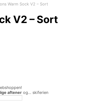
ons Warm Sock V2 – Sort
k V2 – Sort
webshoppen!
ølige aftener
og… skiferien