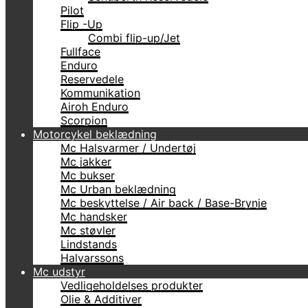
Pilot
Flip -Up
Combi flip-up/Jet
Fullface
Enduro
Reservedele
Kommunikation
Airoh Enduro
Scorpion
Motorcykel beklædning
Mc Halsvarmer / Undertøj
Mc jakker
Mc bukser
Mc Urban beklædning
Mc beskyttelse / Air back / Base-Brynje
Mc handsker
Mc støvler
Lindstands
Halvarssons
Mc udstyr
Vedligeholdelses produkter
Olie & Additiver