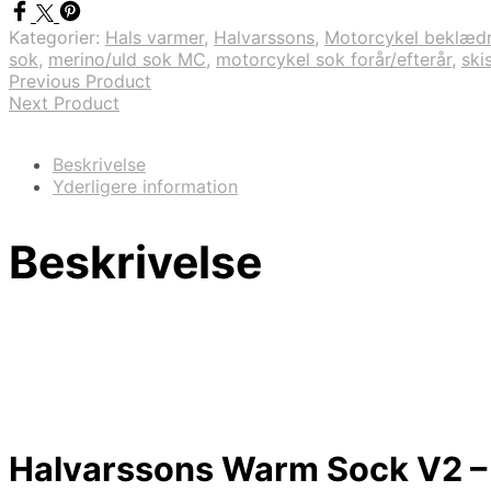
Kategorier:
Hals varmer
,
Halvarssons
,
Motorcykel beklæd
sok
,
merino/uld sok MC
,
motorcykel sok forår/efterår
,
ski
Previous Product
Next Product
Beskrivelse
Yderligere information
Beskrivelse
Halvarssons Warm Sock V2 –