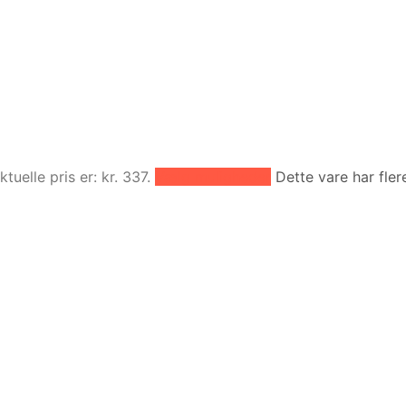
tuelle pris er: kr. 337.
Vælg muligheder
Dette vare har fle