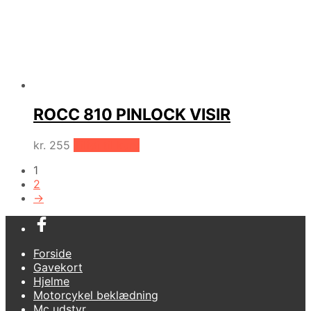
ROCC 810 PINLOCK VISIR
kr.
255
Tilføj til kurv
1
2
→
Forside
Gavekort
Hjelme
Motorcykel beklædning
Mc udstyr