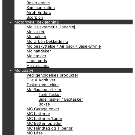
Reservedele
Kommunikation
Airoh Enduro
Scorpion
Motorcykel beklædning
Mc Halsvarmer / Undertøj
Mc jakker
Mc bukser
Mc Urban beklædning
Mc beskyttelse / Air back / Base-Brynje
Mc handsker
Mc støvler
Lindstands
Halvarssons
Mc udstyr
Vedligeholdelses produkter
Olie & Additiver
Tasker/rygsække
Mc Bagage artikler
Tank Tasker
Side Tasker / Bagtasker
Bokse
MC Garage cover
MC batterier
MC batterier/Lader
MC Batteri oplader
MC Håndtag og Tilbehør
MC Låse