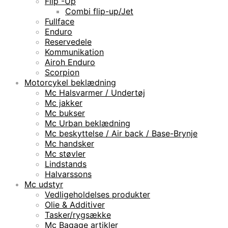
Flip -Up
Combi flip-up/Jet
Fullface
Enduro
Reservedele
Kommunikation
Airoh Enduro
Scorpion
Motorcykel beklædning
Mc Halsvarmer / Undertøj
Mc jakker
Mc bukser
Mc Urban beklædning
Mc beskyttelse / Air back / Base-Brynje
Mc handsker
Mc støvler
Lindstands
Halvarssons
Mc udstyr
Vedligeholdelses produkter
Olie & Additiver
Tasker/rygsække
Mc Bagage artikler