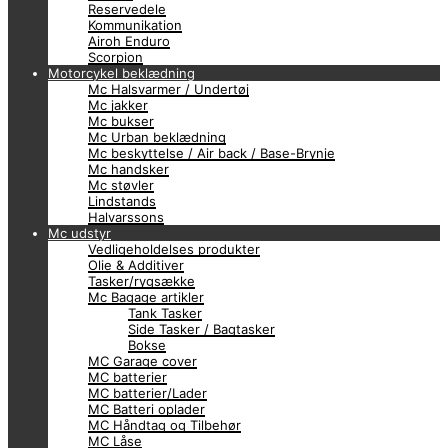
Reservedele
Kommunikation
Airoh Enduro
Scorpion
Motorcykel beklædning
Mc Halsvarmer / Undertøj
Mc jakker
Mc bukser
Mc Urban beklædning
Mc beskyttelse / Air back / Base-Brynje
Mc handsker
Mc støvler
Lindstands
Halvarssons
Mc udstyr
Vedligeholdelses produkter
Olie & Additiver
Tasker/rygsække
Mc Bagage artikler
Tank Tasker
Side Tasker / Bagtasker
Bokse
MC Garage cover
MC batterier
MC batterier/Lader
MC Batteri oplader
MC Håndtag og Tilbehør
MC Låse