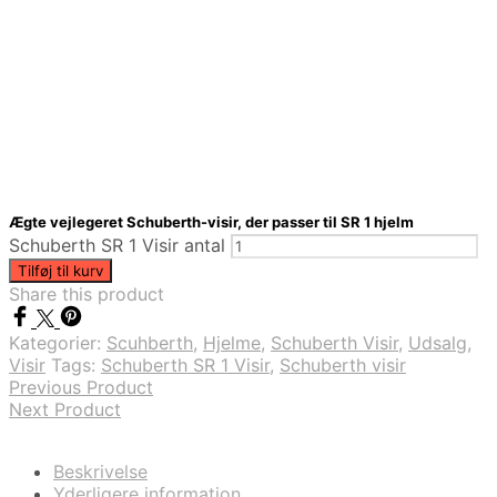
Ægte vejlegeret Schuberth-visir, der passer til SR 1 hjelm
Schuberth SR 1 Visir antal
Tilføj til kurv
Share this product
Kategorier:
Scuhberth
,
Hjelme
,
Schuberth Visir
,
Udsalg
,
Visir
Tags:
Schuberth SR 1 Visir
,
Schuberth visir
Previous Product
Next Product
Beskrivelse
Yderligere information