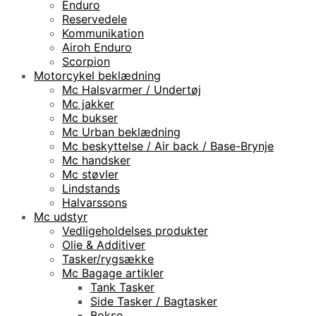
Enduro
Reservedele
Kommunikation
Airoh Enduro
Scorpion
Motorcykel beklædning
Mc Halsvarmer / Undertøj
Mc jakker
Mc bukser
Mc Urban beklædning
Mc beskyttelse / Air back / Base-Brynje
Mc handsker
Mc støvler
Lindstands
Halvarssons
Mc udstyr
Vedligeholdelses produkter
Olie & Additiver
Tasker/rygsække
Mc Bagage artikler
Tank Tasker
Side Tasker / Bagtasker
Bokse