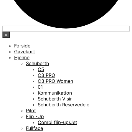
×
Forside
Gavekort
Hjelme
Schuberth
C5
C3 PRO
C3 PRO Women
01
Kommunikation
Schuberth Visir
Schuberth Reservedele
Pilot
Flip -Up
Combi flip-up/Jet
Fullface