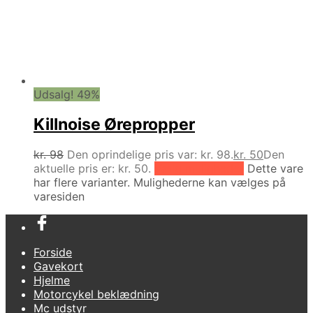
Udsalg! 49%
Killnoise Ørepropper
kr.
98
Den oprindelige pris var: kr. 98.
kr.
50
Den
aktuelle pris er: kr. 50.
Vælg muligheder
Dette vare
har flere varianter. Mulighederne kan vælges på
varesiden
Forside
Gavekort
Hjelme
Motorcykel beklædning
Mc udstyr