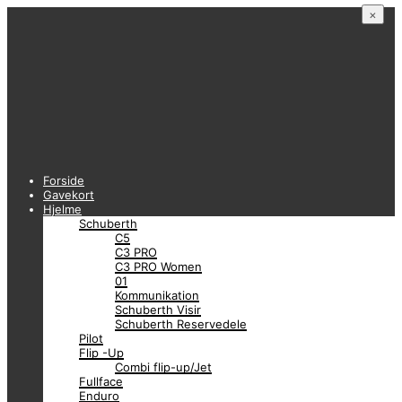
×
Forside
Gavekort
Hjelme
Schuberth
C5
C3 PRO
C3 PRO Women
01
Kommunikation
Schuberth Visir
Schuberth Reservedele
Pilot
Flip -Up
Combi flip-up/Jet
Fullface
Enduro