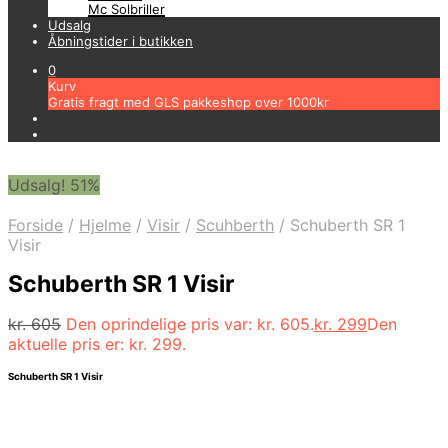
Mc Solbriller
Udsalg
Åbningstider i butikken
0
Kurv
Gratis fragt med GLS pakkeshop over 1000kr
Udsalg! 51%
Forside
/
Hjelme
/
Visir
/
Scuhberth
/
Schuberth SR 1
Visir
Schuberth SR 1 Visir
kr.
605
Den oprindelige pris var: kr. 605.
kr.
299
Den
aktuelle pris er: kr. 299.
Schuberth SR 1 Visir