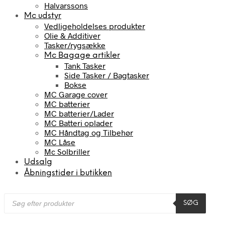
Halvarssons
Mc udstyr
Vedligeholdelses produkter
Olie & Additiver
Tasker/rygsække
Mc Bagage artikler
Tank Tasker
Side Tasker / Bagtasker
Bokse
MC Garage cover
MC batterier
MC batterier/Lader
MC Batteri oplader
MC Håndtag og Tilbehør
MC Låse
Mc Solbriller
Udsalg
Åbningstider i butikken
Products
SØG
search