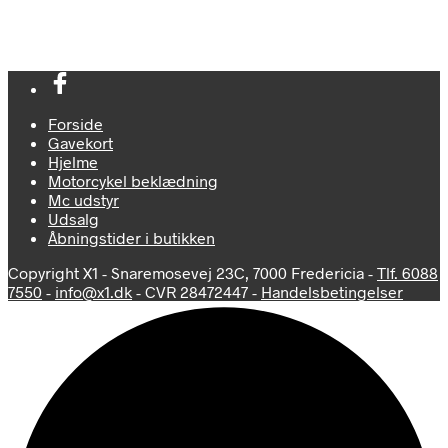
flere
varianter.
Mulighedern
kan
vælges
på
varesiden
Forside
Gavekort
Hjelme
Motorcykel beklædning
Mc udstyr
Udsalg
Åbningstider i butikken
Copyright X1 - Snaremosevej 23C, 7000 Fredericia -
Tlf. 6088
7550
-
info@x1.dk
- CVR 28472447 -
Handelsbetingelser