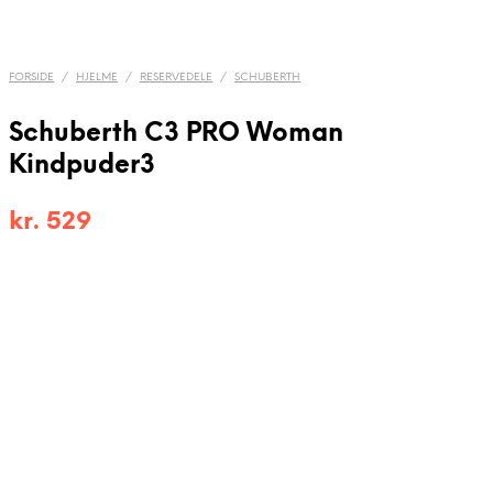
FORSIDE
/
HJELME
/
RESERVEDELE
/
SCHUBERTH
Schuberth C3 PRO Woman
Kindpuder3
kr.
529