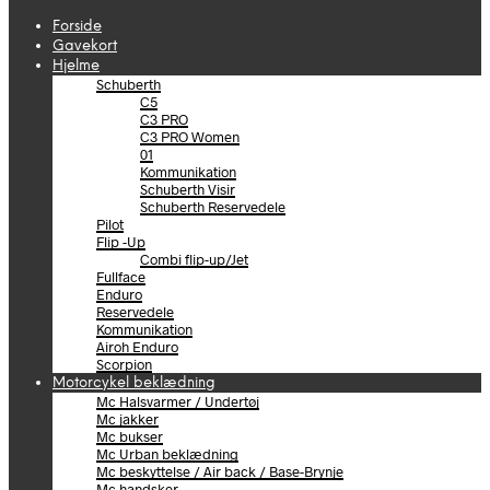
Forside
Gavekort
Hjelme
Schuberth
C5
C3 PRO
C3 PRO Women
01
Kommunikation
Schuberth Visir
Schuberth Reservedele
Pilot
Flip -Up
Combi flip-up/Jet
Fullface
Enduro
Reservedele
Kommunikation
Airoh Enduro
Scorpion
Motorcykel beklædning
Mc Halsvarmer / Undertøj
Mc jakker
Mc bukser
Mc Urban beklædning
Mc beskyttelse / Air back / Base-Brynje
Mc handsker