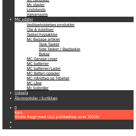
Mc støvler
Lindstands
Halvarssons
Mc udstyr
Vedligeholdelses produkter
Olie & Additiver
Tasker/rygsække
Mc Bagage artikler
Tank Tasker
Side Tasker / Bagtasker
Bokse
MC Garage cover
MC batterier
MC batterier/Lader
MC Batteri oplader
MC Håndtag og Tilbehør
MC Låse
Mc Solbriller
Udsalg
Åbningstider i butikken
0
Kurv
Gratis fragt med GLS pakkeshop over 1000kr