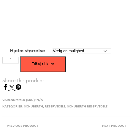
Hjelm størrelse
Schuberth
Tilføj til kurv
C3
PRO
Woman
Share this product
Kindpuder3
antal
VARENUMMER (SKU):
N/A
KATEGORIER:
SCHUBERTH
,
RESERVEDELE
,
SCHUBERTH RESERVEDELE
PREVIOUS PRODUCT
NEXT PRODUCT