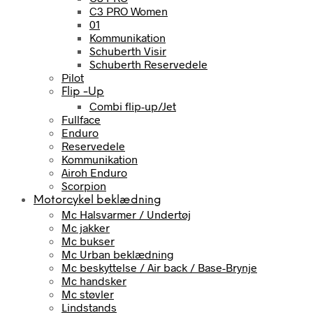
C3 PRO Women
01
Kommunikation
Schuberth Visir
Schuberth Reservedele
Pilot
Flip -Up
Combi flip-up/Jet
Fullface
Enduro
Reservedele
Kommunikation
Airoh Enduro
Scorpion
Motorcykel beklædning
Mc Halsvarmer / Undertøj
Mc jakker
Mc bukser
Mc Urban beklædning
Mc beskyttelse / Air back / Base-Brynje
Mc handsker
Mc støvler
Lindstands