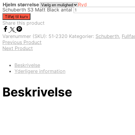
Hjelm størrelse
Ryd
Schuberth S3 Matt Black antal
Tilføj til kurv
Share this product
Varenummer (SKU):
51-2320
Kategorier:
Schuberth
,
Fullfa
Previous Product
Next Product
Beskrivelse
Yderligere information
Beskrivelse