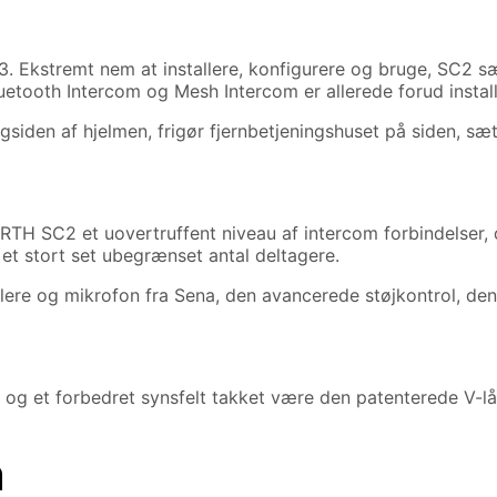
 Ekstremt nem at installere, konfigurere og bruge, SC2 s
Bluetooth Intercom og Mesh Intercom er allerede forud inst
siden af ​​hjelmen, frigør fjernbetjeningshuset på siden, sæ
TH SC2 et uovertruffent niveau af intercom forbindelser,
et stort set ubegrænset antal deltagere.
ere og mikrofon fra Sena, den avancerede støjkontrol, den 
m og et forbedret synsfelt takket være den patenterede V-
n