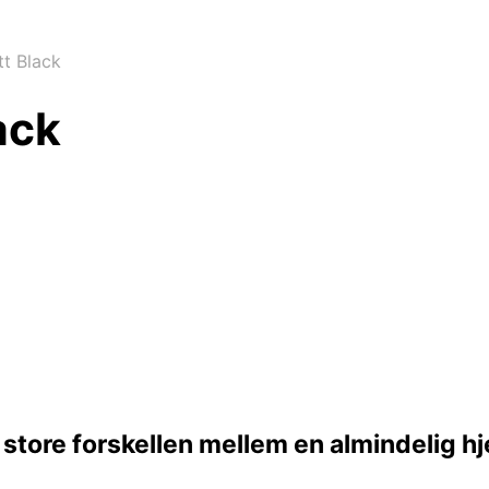
t Black
ack
en store forskellen mellem en almindelig