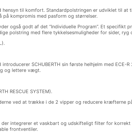
ensyn til komfort. Standardpolstringen er udviklet til at 
gå på kompromis med pasform og størrelser.
 også godt af det “Individuelle Program”. Et specifikt pr
ndige polstring med flere tykkelsesmuligheder for sider, ryg
L).
introducerer SCHUBERTH sin første helhjelm med ECE-R 22
g og lettere vægt.
ERTH RESCUE SYSTEM).
rne ved at trække i de 2 vipper og reducere kræfterne på ry
r integrerer et vaskbart og udskifteligt filter for korrek
ble frontventiler.