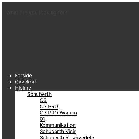
What are you looking for?
Forside
Gavekort
Hjelme
Schuberth
C5
C3 PRO
C3 PRO Women
01
Kommunikation
Schuberth Visir
Schuberth Reservedele