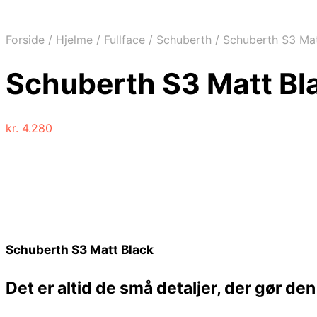
Forside
/
Hjelme
/
Fullface
/
Schuberth
/
Schuberth S3 Mat
Schuberth S3 Matt Bl
kr.
4.280
Schuberth S3 Matt Black
Det er altid de små detaljer, der gør d