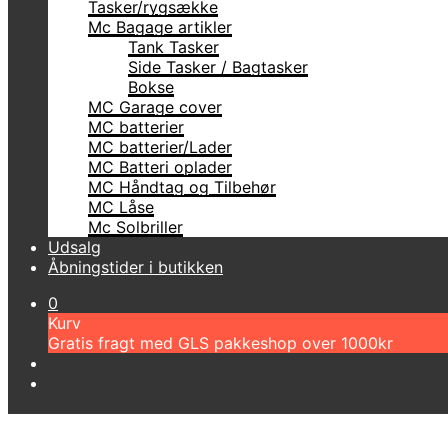
Tasker/rygsække
Mc Bagage artikler
Tank Tasker
Side Tasker / Bagtasker
Bokse
MC Garage cover
MC batterier
MC batterier/Lader
MC Batteri oplader
MC Håndtag og Tilbehør
MC Låse
Mc Solbriller
Udsalg
Åbningstider i butikken
0
Kurv
Gratis fragt med GLS pakkeshop over 1000kr