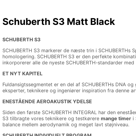
Schuberth S3 Matt Black
SCHUBERTH S3
SCHUBERTH S3 markerer de næste trin i SCHUBERTHs Spor
homologering. SCHUBERTH S3 er den perfekte kombination
inkorporerer alle de nyeste SCHUBERTH-standarder med h
ET NYT KAPITEL
Fuldansigtssegmentet er en del af SCHUBERTHs DNA og går t
eksperter, teknikere og ingeniører inspiration fra denne a
ENESTÅENDE AEROAKUSTIK YDELSE
Siden den første SCHUBERTH INTEGRAL har den enestående 
S3 tilbragte vores teknikere og testkørere
mange timer
i
balance mellem aerodynamik og meget lavt støjniveau.
SCHUBERTH INDIVIDUELT PROGRAM