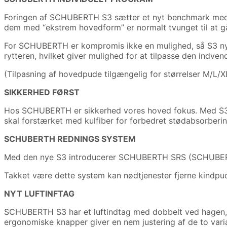
Foringen af ​​SCHUBERTH S3 sætter et nyt benchmark med h
dem med “ekstrem hovedform” er normalt tvunget til at 
For SCHUBERTH er kompromis ikke en mulighed, så S3 nyder
rytteren, hvilket giver mulighed for at tilpasse den indve
(Tilpasning af hovedpude tilgængelig for størrelser M/L/X
SIKKERHED FØRST
Hos SCHUBERTH er sikkerhed vores hoved fokus. Med S3 
skal forstærket med kulfiber for forbedret stødabsorberin
SCHUBERTH REDNINGS SYSTEM
Med den nye S3 introducerer SCHUBERTH SRS (SCHUB
Takket være dette system kan nødtjenester fjerne kindpude
NYT LUFTINFTAG
SCHUBERTH S3 har et luftindtag med dobbelt ved hagen, de
ergonomiske knapper giver en nem justering af de to varia