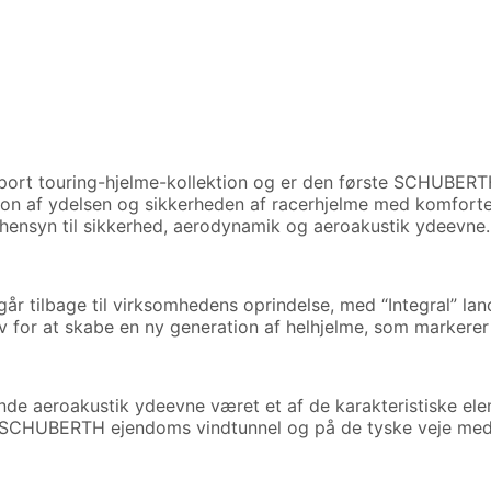
t touring-hjelme-kollektion og er den første SCHUBERTH 
 af ydelsen og sikkerheden af ​​racerhjelme med komfort
ensyn til sikkerhed, aerodynamik og aeroakustik ydeevne.
ilbage til virksomhedens oprindelse, med “Integral” lancere
rv for at skabe en ny generation af helhjelme, som markerer
aeroakustik ydeevne været et af de karakteristiske eleme
 SCHUBERTH ejendoms vindtunnel og på de tyske veje med a