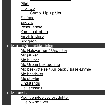
Pilot
Flip -Up
Combi flip-up/Jet
Fullface
Enduro
Reservedele
Kommunikation
Airoh Enduro
Scorpion
Motorcykel beklædning
Mc Halsvarmer / Undertøj
Mc jakker
Mc bukser
Mc Urban beklædning
Mc beskyttelse / Air back / Base-Brynje
Mc handsker
Mc støvler
Lindstands
Halvarssons
Mc udstyr
Vedligeholdelses produkter
Olie & Additiver