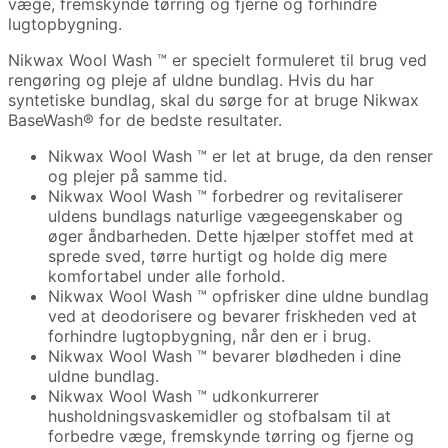
væge, fremskynde tørring og fjerne og forhindre
lugtopbygning.
Nikwax Wool Wash ™ er specielt formuleret til brug ved
rengøring og pleje af uldne bundlag. Hvis du har
syntetiske bundlag, skal du sørge for at bruge Nikwax
BaseWash® for de bedste resultater.
Nikwax Wool Wash ™ er let at bruge, da den renser
og plejer på samme tid.
Nikwax Wool Wash ™ forbedrer og revitaliserer
uldens bundlags naturlige vægeegenskaber og
øger åndbarheden. Dette hjælper stoffet med at
sprede sved, tørre hurtigt og holde dig mere
komfortabel under alle forhold.
Nikwax Wool Wash ™ opfrisker dine uldne bundlag
ved at deodorisere og bevarer friskheden ved at
forhindre lugtopbygning, når den er i brug.
Nikwax Wool Wash ™ bevarer blødheden i dine
uldne bundlag.
Nikwax Wool Wash ™ udkonkurrerer
husholdningsvaskemidler og stofbalsam til at
forbedre væge, fremskynde tørring og fjerne og