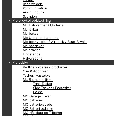
Reservedele
Kommunikation
Airoh Enduro
Scorpion
Motorcykel beklædning
Mc Halsvarmer / Undertøj
Mc jakker
Mc bukser
Mc Urban beklædning
Mc beskyttelse / Air back / Base-Brynje
Mc handsker
Mc støvler
Lindstands
Halvarssons
Mc udstyr
Vedligeholdelses produkter
Olie & Additiver
Tasker/rygsække
Mc Bagage artikler
Tank Tasker
Side Tasker / Bagtasker
Bokse
MC Garage cover
MC batterier
MC batterier/Lader
MC Batteri oplader
MC Håndtag og Tilbehør