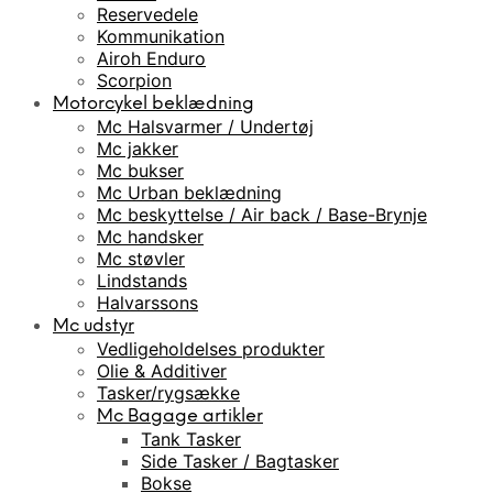
Reservedele
Kommunikation
Airoh Enduro
Scorpion
Motorcykel beklædning
Mc Halsvarmer / Undertøj
Mc jakker
Mc bukser
Mc Urban beklædning
Mc beskyttelse / Air back / Base-Brynje
Mc handsker
Mc støvler
Lindstands
Halvarssons
Mc udstyr
Vedligeholdelses produkter
Olie & Additiver
Tasker/rygsække
Mc Bagage artikler
Tank Tasker
Side Tasker / Bagtasker
Bokse