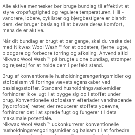
Alle aktive mennesker bør bruge bundlag til effektivt at
styre kropsfugtighed og regulere temperaturen. Hill -
vandrere, løbere, cyklister og bjergbestigere er blandt
dem, der bruger basislag til at bevare deres komfort,
mens de er aktive.
Når dit bundlag er brugt et par gange, skal du vaske det
med Nikwax Wool Wash ™ for at opdatere, fjerne lugte,
blødgøre og forbedre tørring og afkøling. Anvend altid
Nikwax Wool Wash ™ på brugte uldne bundlag, strømper
og rejsetøj for at holde dem i perfekt stand.
Brug af konventionelle husholdningsrengøringsmidler og
stofbalsam vil forringe vævets egenskaber ved
basislagsstoffer. Standard husholdningsvaskemidler
forhindrer ikke lugt i at bygge sig op i stoffet under
brug. Konventionelle stofbalsam efterlader vandhadende
(hydrofobe) rester, der reducerer stoffets ydeevne,
forhindrer det i at sprede fugt og fungerer til dets
maksimale potentiale.
Nikwax Wool Wash ™ udkonkurrerer konventionelle
husholdningsrengøringsmidler og balsam til at forbedre