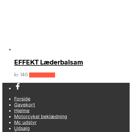
EFFEKT Læderbalsam
kr.
140
Tilføj til kurv
Forside
Gavekort
Hjelme
Motorcykel beklædning
Mc udstyr
Udsalg