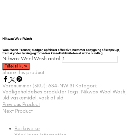
Nikwax Wool Wash
Wool Wash ™ renser, blødgør, opfrisker effektivt, hæmmer opbygning af kropslugt,
fremskynder tørring og forbedrer køleeffektiviteten af ​​uldne bundlag.
Nikwax Wool Wash antal
Tilføj til kurv
Share this product
Varenummer (SKU):
634-NW131
Kategori:
Vedligeholdelses produkter
Tags:
Nikwax Wool Wash
,
uld vaskemidel
,
vask af uld
Previous Product
Next Product
Beskrivelse