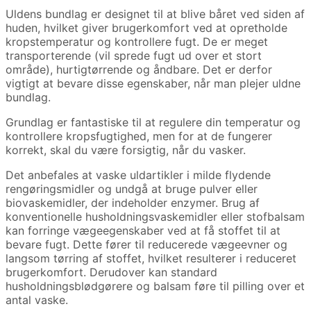
Uldens bundlag er designet til at blive båret ved siden af
​​huden, hvilket giver brugerkomfort ved at opretholde
kropstemperatur og kontrollere fugt. De er meget
transporterende (vil sprede fugt ud over et stort
område), hurtigtørrende og åndbare. Det er derfor
vigtigt at bevare disse egenskaber, når man plejer uldne
bundlag.
Grundlag er fantastiske til at regulere din temperatur og
kontrollere kropsfugtighed, men for at de fungerer
korrekt, skal du være forsigtig, når du vasker.
Det anbefales at vaske uldartikler i milde flydende
rengøringsmidler og undgå at bruge pulver eller
biovaskemidler, der indeholder enzymer. Brug af
konventionelle husholdningsvaskemidler eller stofbalsam
kan forringe vægeegenskaber ved at få stoffet til at
bevare fugt. Dette fører til reducerede vægeevner og
langsom tørring af stoffet, hvilket resulterer i reduceret
brugerkomfort. Derudover kan standard
husholdningsblødgørere og balsam føre til pilling over et
antal vaske.