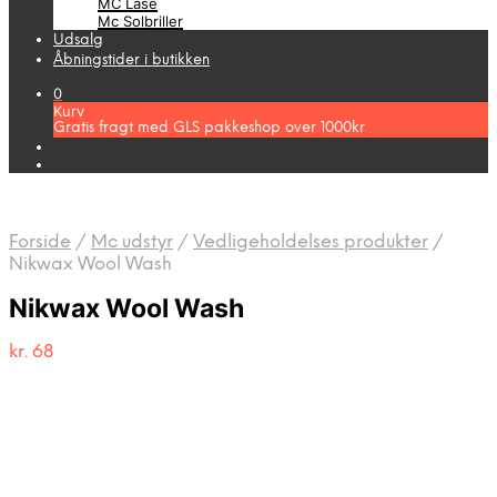
MC Låse
Mc Solbriller
Udsalg
Åbningstider i butikken
0
Kurv
Gratis fragt med GLS pakkeshop over 1000kr
Forside
/
Mc udstyr
/
Vedligeholdelses produkter
/
Nikwax Wool Wash
Nikwax Wool Wash
kr.
68