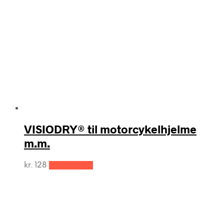
VISIODRY® til motorcykelhjelme
m.m.
kr.
128
Tilføj til kurv