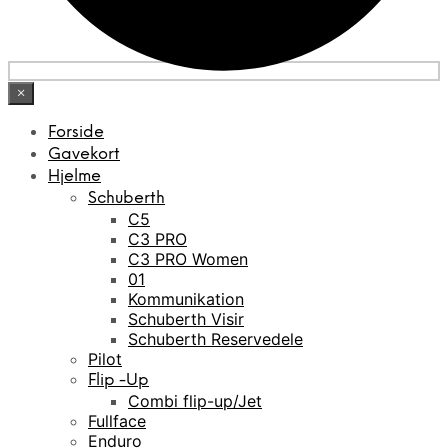
×
Forside
Gavekort
Hjelme
Schuberth
C5
C3 PRO
C3 PRO Women
01
Kommunikation
Schuberth Visir
Schuberth Reservedele
Pilot
Flip -Up
Combi flip-up/Jet
Fullface
Enduro