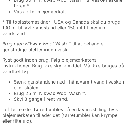
Brug 50 ml Nikwax Wool Wash ™ til vaskemaskiner
foran.*
Vask efter plejemærkat.
* Til toplastemaskiner i USA og Canada skal du bruge
100 ml til lavt vandstand eller 150 ml til medium
vandstand.
Brug pæn Nikwax Wool Wash ™
til at behandle
genstridige pletter inden vask.
Ryst godt inden brug. Følg plejemærkatens
instruktioner. Brug ikke skyllemiddel. Må ikke bruges på
vandtæt tøj.
Sænk genstandene ned i håndvarmt vand i vasken
eller skålen.
Brug 25 ml Nikwax Wool Wash ™.
Skyl 3 gange i rent vand.
Lufttørre eller tørre tumbles på en lav indstilling, hvis
plejemærkaten tillader det (tørretumbler kan krympe
eller filte uld).