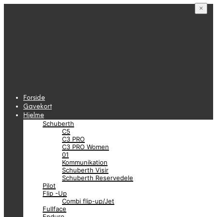
×
Forside
Gavekort
Hjelme
Schuberth
C5
C3 PRO
C3 PRO Women
01
Kommunikation
Schuberth Visir
Schuberth Reservedele
Pilot
Flip -Up
Combi flip-up/Jet
Fullface
Enduro