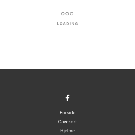
har
flere
varianter.
LOADING
Mulighederne
kan
vælges
på
varesiden
Forside
Gavekort
Hjelme