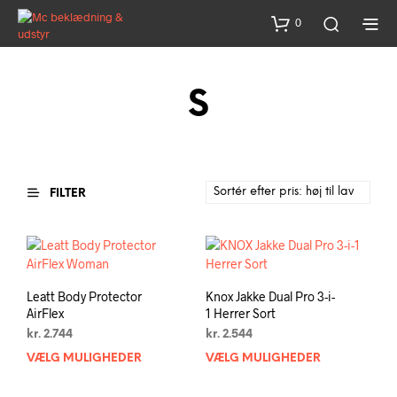
0
S
FILTER
Leatt Body Protector
Knox Jakke Dual Pro 3-i-
AirFlex
1 Herrer Sort
kr.
2.744
kr.
2.544
VÆLG MULIGHEDER
Dette
VÆLG MULIGHEDER
Dett
vare
vare