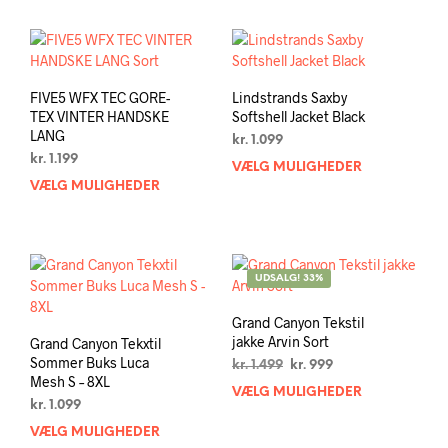
har
har
flere
flere
varianter.
varia
Mulighederne
Muli
kan
kan
FIVE5 WFX TEC GORE-
Lindstrands Saxby
vælges
vælg
TEX VINTER HANDSKE
Softshell Jacket Black
på
på
LANG
kr.
1.099
varesiden
vare
kr.
1.199
VÆLG MULIGHEDER
Dett
VÆLG MULIGHEDER
Dette
vare
vare
har
har
flere
flere
varia
varianter.
Muli
UDSALG! 33%
Mulighederne
kan
kan
vælg
Grand Canyon Tekstil
vælges
på
jakke Arvin Sort
Grand Canyon Tekxtil
på
vare
Sommer Buks Luca
Den
Den
kr.
1.499
kr.
999
varesiden
Mesh S – 8XL
oprindelige
aktuelle
VÆLG MULIGHEDER
Dett
pris
pris
kr.
1.099
vare
var:
er:
VÆLG MULIGHEDER
Dette
har
kr. 1.499.
kr. 999.