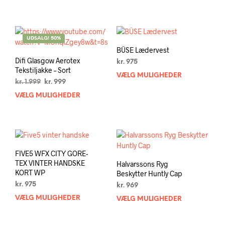
vare
flere
har
varia
flere
Muli
varianter.
kan
UDSALG! 50%
Mulighederne
vælg
BÜSE Lædervest
kan
på
Difi Glasgow Aerotex
kr.
975
vælges
vare
Tekstiljakke – Sort
VÆLG MULIGHEDER
Dett
på
Den
Den
kr.
1.999
kr.
999
vare
varesiden
oprindelige
aktuelle
VÆLG MULIGHEDER
Dette
har
pris
pris
vare
flere
var:
er:
har
varia
kr. 1.999.
kr. 999.
flere
Muli
varianter.
kan
Mulighederne
vælg
FIVE5 WFX CITY GORE-
kan
på
TEX VINTER HANDSKE
Halvarssons Ryg
vælges
vare
KORT WP
Beskytter Huntly Cap
på
kr.
975
kr.
969
varesiden
VÆLG MULIGHEDER
Dette
VÆLG MULIGHEDER
Dett
vare
vare
har
har