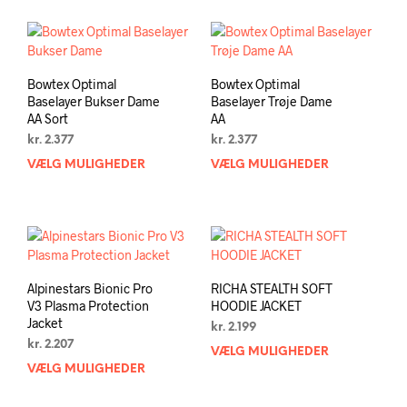
har
har
flere
flere
varianter.
varia
Mulighederne
Muli
kan
kan
Bowtex Optimal
Bowtex Optimal
vælges
vælg
Baselayer Bukser Dame
Baselayer Trøje Dame
på
på
AA Sort
AA
varesiden
vare
kr.
2.377
kr.
2.377
VÆLG MULIGHEDER
Dette
VÆLG MULIGHEDER
Dett
vare
vare
har
har
flere
flere
varianter.
varia
Mulighederne
Muli
kan
kan
Alpinestars Bionic Pro
RICHA STEALTH SOFT
vælges
vælg
V3 Plasma Protection
HOODIE JACKET
på
på
Jacket
kr.
2.199
varesiden
vare
kr.
2.207
VÆLG MULIGHEDER
Dett
VÆLG MULIGHEDER
Dette
vare
vare
har