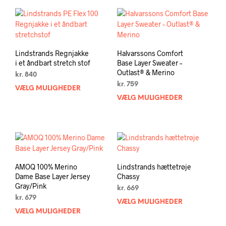
flere
flere
varianter.
varia
Mulighederne
Muli
kan
kan
vælges
vælg
Lindstrands Regnjakke
Halvarssons Comfort
på
på
i et åndbart stretch stof
Base Layer Sweater –
varesiden
vare
Outlast® & Merino
kr.
840
kr.
759
VÆLG MULIGHEDER
Dette
VÆLG MULIGHEDER
Dett
vare
vare
har
har
flere
flere
varianter.
varia
Mulighederne
Muli
kan
kan
vælges
AMOQ 100% Merino
Lindstrands hættetrøje
vælg
på
Dame Base Layer Jersey
Chassy
på
varesiden
Gray/Pink
kr.
669
vare
kr.
679
VÆLG MULIGHEDER
Dett
VÆLG MULIGHEDER
Dette
vare
vare
har