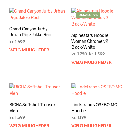
har
flere
flere
varia
varianter.
Muli
UDSALG! 9%
Mulighederne
kan
kan
vælg
Grand Canyon Jurby
vælges
på
Urban Pige Jakke Rød
Alpinestars Hoodie
på
vare
Woman Chrome v2
kr.
1.699
varesiden
Black/White
VÆLG MULIGHEDER
Dette
Den
Den
kr.
1.750
kr.
1.599
vare
oprindelige
aktuelle
VÆLG MULIGHEDER
Dett
har
pris
pris
vare
flere
var:
er:
har
varianter.
kr. 1.750.
kr. 1.599.
flere
Mulighederne
varia
kan
Muli
vælges
kan
på
RICHA Softshell Trouser
Lindstrands OSEBO MC
vælg
varesiden
Men
Hoodie
på
kr.
1.599
kr.
1.199
vare
VÆLG MULIGHEDER
Dette
VÆLG MULIGHEDER
Dett
vare
vare