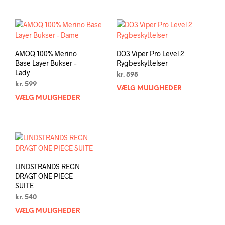
har
flere
flere
varia
varianter.
Muli
Mulighederne
kan
kan
vælg
AMOQ 100% Merino
DO3 Viper Pro Level 2
vælges
på
Base Layer Bukser –
Rygbeskyttelser
på
vare
Lady
kr.
598
varesiden
kr.
599
VÆLG MULIGHEDER
Dett
VÆLG MULIGHEDER
Dette
vare
vare
har
har
flere
flere
varia
varianter.
Muli
Mulighederne
kan
kan
vælg
LINDSTRANDS REGN
vælges
på
DRAGT ONE PIECE
på
vare
SUITE
varesiden
kr.
540
VÆLG MULIGHEDER
Dette
vare