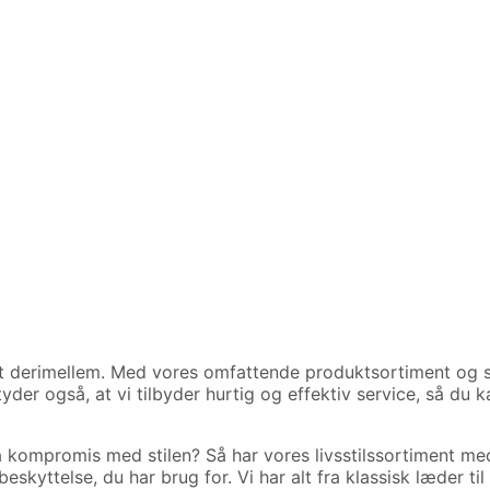
lt derimellem.
Med vores omfattende produktsortiment og so
der også, at vi tilbyder hurtig og effektiv service, så du k
på kompromis med stilen?
Så har vores livsstilssortiment me
 beskyttelse, du har brug for.
Vi har alt fra klassisk læder ti