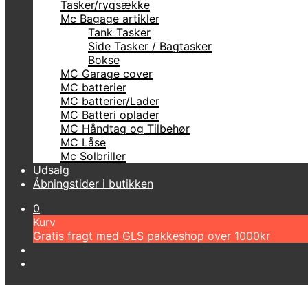
Tasker/rygsække
Mc Bagage artikler
Tank Tasker
Side Tasker / Bagtasker
Bokse
MC Garage cover
MC batterier
MC batterier/Lader
MC Batteri oplader
MC Håndtag og Tilbehør
MC Låse
Mc Solbriller
Udsalg
Åbningstider i butikken
0
Kurv
Gratis fragt med GLS pakkeshop over 1000kr