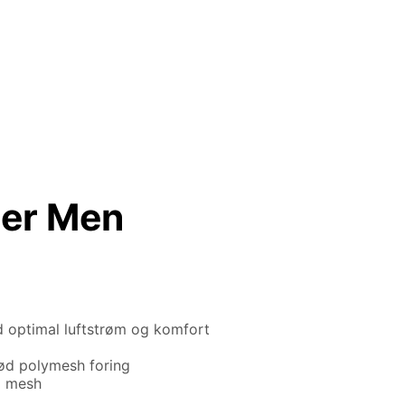
ser Men
 optimal luftstrøm og komfort
ød polymesh foring
3D mesh