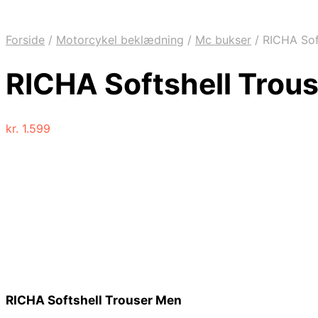
Forside
/
Motorcykel beklædning
/
Mc bukser
/
RICHA Soft
RICHA Softshell Trou
kr.
1.599
RICHA Softshell Trouser Men