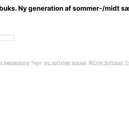
 buks. Ny generation af sommer-/midt s
l beklædning
Tags:
mc softshell bukser
,
RICHA Softshell T