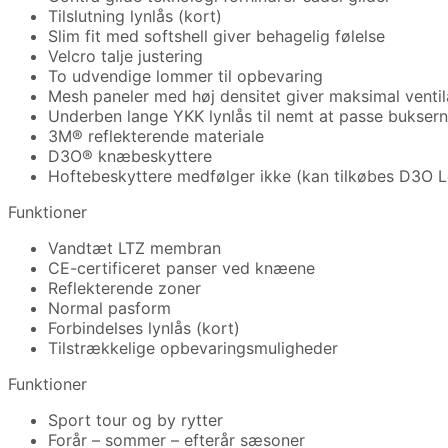
Tilslutning lynlås (kort)
Slim fit med softshell giver behagelig følelse
Velcro talje justering
To udvendige lommer til opbevaring
Mesh paneler med høj densitet giver maksimal ventil
Underben lange YKK lynlås til nemt at passe buksern
3M® reflekterende materiale
D3O® knæbeskyttere
Hoftebeskyttere medfølger ikke (kan tilkøbes D3O L
Funktioner
Vandtæt LTZ membran
CE-certificeret panser ved knæene
Reflekterende zoner
Normal pasform
Forbindelses lynlås (kort)
Tilstrækkelige opbevaringsmuligheder
Funktioner
Sport tour og by rytter
Forår – sommer – efterår sæsoner