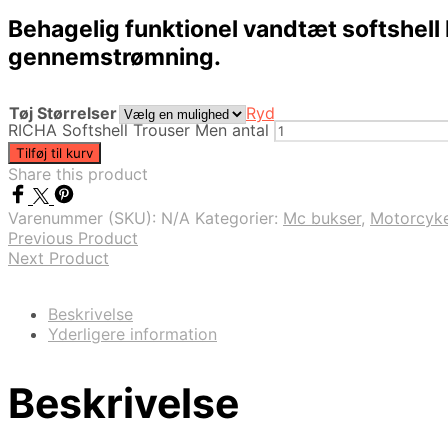
Behagelig funktionel vandtæt softshell
gennemstrømning.
Tøj Størrelser
Ryd
RICHA Softshell Trouser Men antal
Tilføj til kurv
Share this product
Varenummer (SKU):
N/A
Kategorier:
Mc bukser
,
Motorcyke
Previous Product
Next Product
Beskrivelse
Yderligere information
Beskrivelse