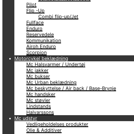
Pilot
Flip -Up
Combi flip-up/Jet
Fullface
Enduro
Reservedele
Kommunikation
Airoh Enduro
Scorpion
Motorcykel beklædning
Mc Halsvarmer / Undertøj
Mc jakker
Mc bukser
Mc Urban beklædning
Mc beskyttelse / Air back / Base-Brynje
Mc handsker
Mc støvler
Lindstands
Halvarssons
Mc udstyr
Vedligeholdelses produkter
Olie & Additiver