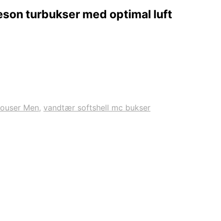
æson turbukser med optimal luft
rouser Men
,
vandtær softshell mc bukser