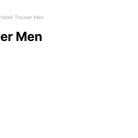
shell Trouser Men
ser Men