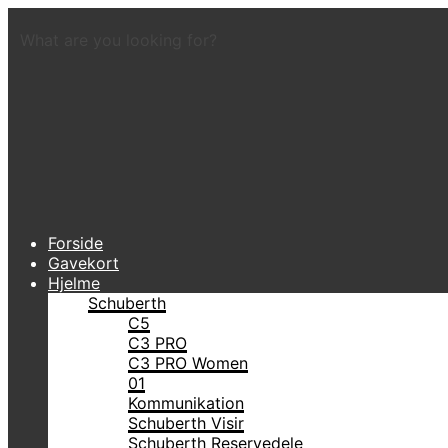
What are you looking for?
Forside
Gavekort
Hjelme
Schuberth
C5
C3 PRO
C3 PRO Women
01
Kommunikation
Schuberth Visir
Schuberth Reservedele