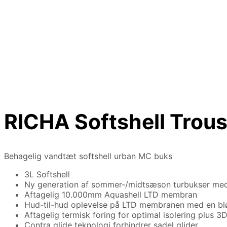
RICHA Softshell Trou
Behagelig vandtæt softshell urban MC buks
3L Softshell
Ny generation af sommer-/midtsæson turbukser med
Aftagelig 10.000mm Aquashell LTD membran
Hud-til-hud oplevelse på LTD membranen med en bl
Aftagelig termisk foring for optimal isolering plus 
Contra glide teknologi forhindrer sadel glider