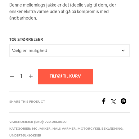
Denne mellemlags jakke er det ideelle valg til dem, der
ønsker ekstra varme uden at gå på kompromis med
åndbarheden.
TØJ STØRRELSER
TILFØJ TIL KURV
SHARE THIS PRODUCT
VARENUMMER (SKU):
720-25130300
KATEGORIER:
MC JAKKER
,
HALS VARMER
,
MOTORCYKEL BEKLÆDNING
,
UNDERTØJ/SOKKER