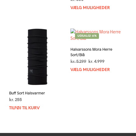
VÆLG MULIGHEDER
Dett
vare
har
flere
varia
UDSALG! 6%
Muli
kan
Halvarssons Mora Herre
vælg
Sort/Blå
på
Den
Den
kr.
5.299
kr.
4.999
vare
oprindelige
aktuelle
VÆLG MULIGHEDER
Dett
pris
pris
vare
var:
er:
har
kr. 5.299.
kr. 4.999.
flere
Buff Sort Halsvarmer
varia
kr.
255
Muli
kan
TILFØJ TIL KURV
vælg
på
vare