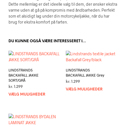
Dette mellemlag er det ideelle valg til dem, der ønsker ekstra
varme uden at gå på kompromis med åndbarheden. Perfekt
som et alsidigt lag under din motorcykeljakke, når du har
brug for ekstra komfort på farten.
DU KUNNE OGSÅ VÆRE INTERESSERET I…
LINDSTRANDS
LINDSTRANDS
BACKAFALL JAKKE
BACKAFALL JAKKE Grey
SORT/GRÅ
kr.
1.299
kr.
1.299
VÆLG MULIGHEDER
Dett
VÆLG MULIGHEDER
Dette
vare
vare
har
har
flere
flere
varia
varianter.
Muli
Mulighederne
kan