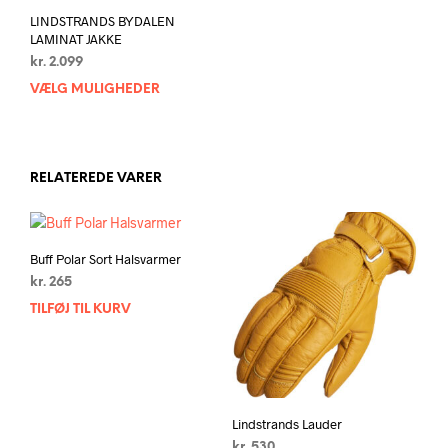
kan
vælg
LINDSTRANDS BYDALEN
vælges
på
LAMINAT JAKKE
på
vare
kr.
2.099
varesiden
VÆLG MULIGHEDER
Dette
vare
har
flere
varianter.
RELATEREDE VARER
Mulighederne
kan
vælges
Buff Polar Sort Halsvarmer
på
varesiden
kr.
265
TILFØJ TIL KURV
Lindstrands Lauder
kr.
530