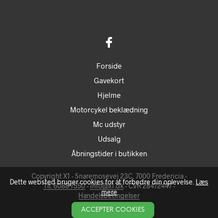
Forside
Gavekort
Hjelme
Motorcykel beklædning
Mc udstyr
Udsalg
Åbningstider i butikken
Copyright X1 - Snaremosevej 23C, 7000 Fredericia -
Dette websted bruger cookies for at forbedre din oplevelse.
Læs
Tlf. 6088 7550
-
info@x1.dk
- CVR 28472447 -
mere
Handelsbetingelser
ACCEPTER COOKIES