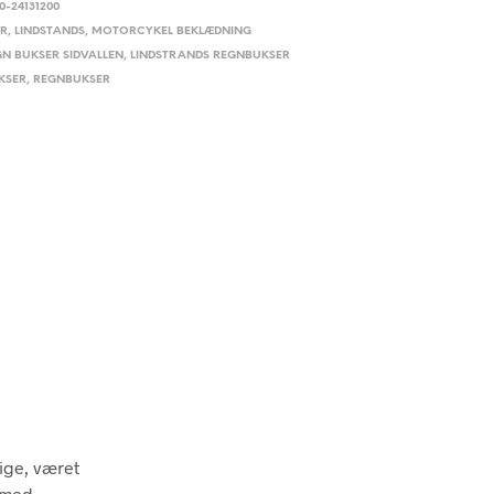
0-24131200
ER
,
LINDSTANDS
,
MOTORCYKEL BEKLÆDNING
GN BUKSER SIDVALLEN
,
LINDSTRANDS REGNBUKSER
KSER
,
REGNBUKSER
ige, været
 med