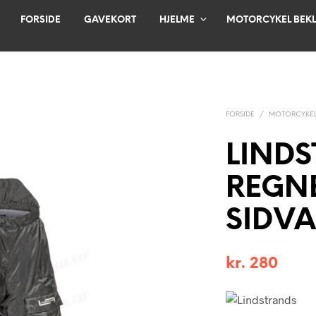
FORSIDE
GAVEKORT
HJELME
MOTORCYKEL BEK
FORSIDE
/
MOTORCYKEL
LIND
REGN
SIDVA
kr.
280