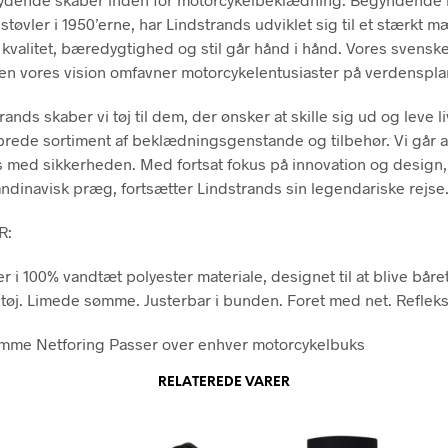
tøvler i 1950’erne, har Lindstrands udviklet sig til et stærkt m
 kvalitet, bæredygtighed og stil går hånd i hånd. Vores svenske
men vores vision omfavner motorcykelentusiaster på verdenspla
ands skaber vi tøj til dem, der ønsker at skille sig ud og leve li
brede sortiment af beklædningsgenstande og tilbehør. Vi går a
med sikkerheden. Med fortsat fokus på innovation og design,
ndinavisk præg, fortsætter Lindstrands sin legendariske rejse
R:
 i 100% vandtæt polyester materiale, designet til at blive båre
tøj. Limede sømme. Justerbar i bunden. Foret med net. Refleks
mme Netforing Passer over enhver motorcykelbuks
RELATEREDE VARER