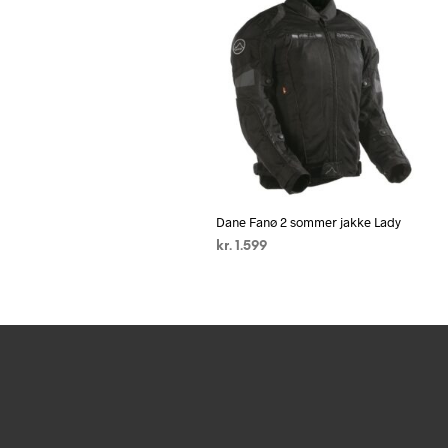
Dane Fanø 2 sommer jakke Lady
kr.
1.599
VÆLG MULIGHEDER
Dette
vare
har
flere
varianter.
Mulighederne
kan
vælges