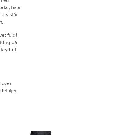
ærke, hvor
 arv står
n.
vet fuldt
ldrig på
 krydret
.
t over
detaljer.