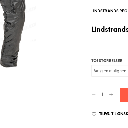
LINDSTRANDS REG
Lindstrand
TØJ STØRRELSER
TILFØJ TIL ØNS