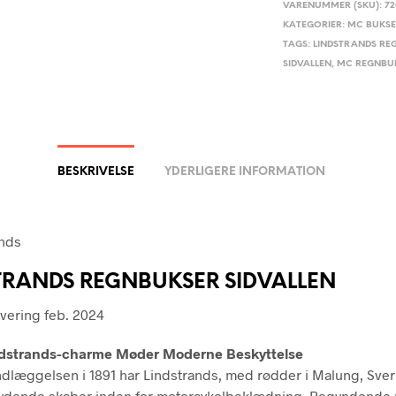
VARENUMMER (SKU):
72
KATEGORIER:
MC BUKS
TAGS:
LINDSTRANDS RE
SIDVALLEN
,
MC REGNBU
BESKRIVELSE
YDERLIGERE INFORMATION
TRANDS REGNBUKSER SIDVALLEN
evering feb. 2024
indstrands-charme Møder Moderne Beskyttelse
dlæggelsen i 1891 har Lindstrands, med rødder i Malung, Sver
ydende skaber inden for motorcykelbeklædning. Begyndende