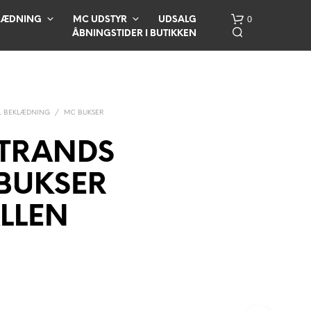
0
LÆDNING
MC UDSTYR
UDSALG
ÅBNINGSTIDER I BUTIKKEN
 BEKLÆDNING
/
MC BUKSER
STRANDS
BUKSER
I
N
LLEN
G
E
N
V
A
R
E
R