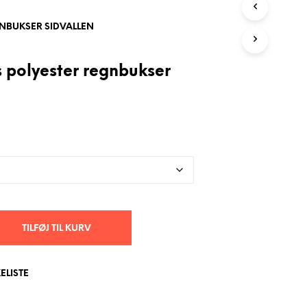
I
K
NBUKSER SIDVALLEN
U
R
V
s polyester regnbukser
E
N
.
TILFØJ TIL KURV
KELISTE