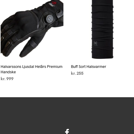
Halvarssons Ljusdal Helårs Premium
Buff Sort Halsvarmer
Handske
kr.
255
kr.
999
TILFØJ TIL KURV
VÆLG MULIGHEDER
Dette
vare
har
flere
varianter.
Mulighederne
kan