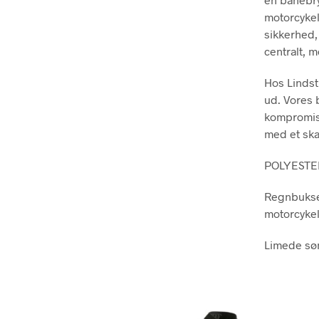
motorcykels
sikkerhed,
centralt, 
Hos Lindstr
ud. Vores 
kompromis 
med et ska
POLYESTE
Regnbukser
motorcykel
Limede sø