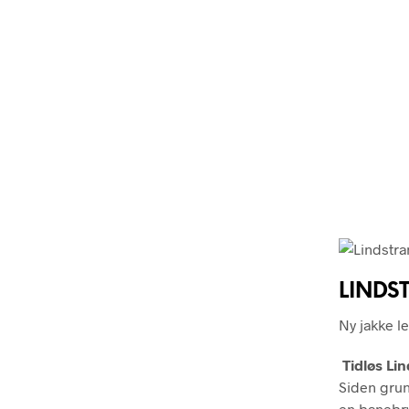
LINDS
Ny jakke l
Tidløs L
Siden grun
en banebr