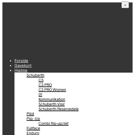
×
Forside
Gavekort
Hjelme
Schuberth
C5
C3 PRO
C3 PRO Women
01
Kommunikation
Schuberth Visir
Schuberth Reservedele
Pilot
Flip -Up
Combi flip-up/Jet
Fullface
Enduro