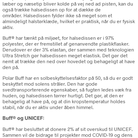
læber og næsetip bliver kolde på vej ned ad pisten, kan du
også trække halsedissen op for at dække de
områder.
Halsedissen fylder ikke så meget som et
almindeligt halstørklæde, hvilket er praktisk, når du er fysisk
aktiv.
Buff® har tænkt på miljøet, for halsedissen er i 97%
polyester, der er fremstillet af genanvendte plastikflasker.
Derudover er der 3% elastan, der sammen med teknologien
Ultra Stretch gør halsedissen meget elastisk. Det gør det
nemt at trække den ned over hovedet og behageligt at have
den på.
Polar Buff har en solbeskyttelsesfaktor på 50, så du er godt
beskyttet mod solens stråler. Den har gode
svedtransporterende egenskaber, så fugten ledes væk fra
huden, og halsedissen tørrer hurtigt. Det gør, at den er
behagelig at have på, og at din kropstemperatur holdes
stabil, når du er aktiv under åben himmel.
Buff® og UNICEF:
Buff® har besluttet at donere 2% af sit overskud til UNICEF.
Sammen vil de bidrage til projekter mod COVID-19 og dens