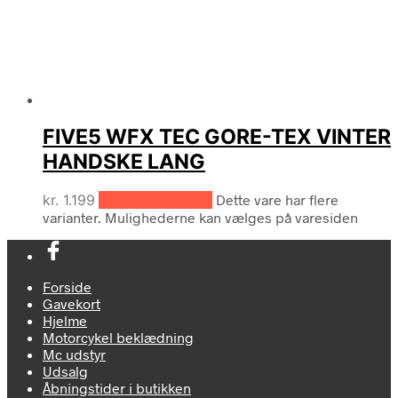
FIVE5 WFX TEC GORE-TEX VINTER
HANDSKE LANG
kr.
1.199
Vælg muligheder
Dette vare har flere
varianter. Mulighederne kan vælges på varesiden
Forside
Gavekort
Hjelme
Motorcykel beklædning
Mc udstyr
Udsalg
Åbningstider i butikken