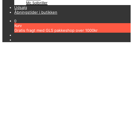
Mc Solbriller
Udsalg
Åbningstider i butikken
0
Kurv
Gratis fragt med GLS pakkeshop over 1000kr