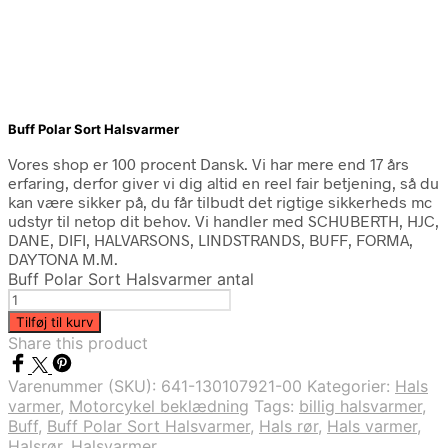
Buff Polar Sort Halsvarmer
Vores shop er 100 procent Dansk. Vi har mere end 17 års
erfaring, derfor giver vi dig altid en reel fair betjening, så du
kan være sikker på, du får tilbudt det rigtige sikkerheds mc
udstyr til netop dit behov. Vi handler med SCHUBERTH, HJC,
DANE, DIFI, HALVARSONS, LINDSTRANDS, BUFF, FORMA,
DAYTONA M.M.
Buff Polar Sort Halsvarmer antal
Tilføj til kurv
Share this product
Varenummer (SKU):
641-130107921-00
Kategorier:
Hals
varmer
,
Motorcykel beklædning
Tags:
billig halsvarmer
,
Buff
,
Buff Polar Sort Halsvarmer
,
Hals rør
,
Hals varmer
,
Halsrør
,
Halsvarmer