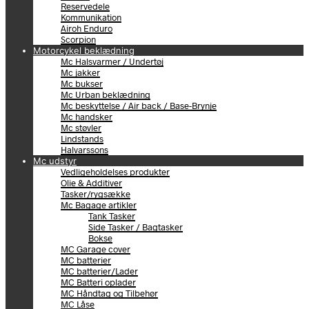
Reservedele
Kommunikation
Airoh Enduro
Scorpion
Motorcykel beklædning
Mc Halsvarmer / Undertøj
Mc jakker
Mc bukser
Mc Urban beklædning
Mc beskyttelse / Air back / Base-Brynje
Mc handsker
Mc støvler
Lindstands
Halvarssons
Mc udstyr
Vedligeholdelses produkter
Olie & Additiver
Tasker/rygsække
Mc Bagage artikler
Tank Tasker
Side Tasker / Bagtasker
Bokse
MC Garage cover
MC batterier
MC batterier/Lader
MC Batteri oplader
MC Håndtag og Tilbehør
MC Låse