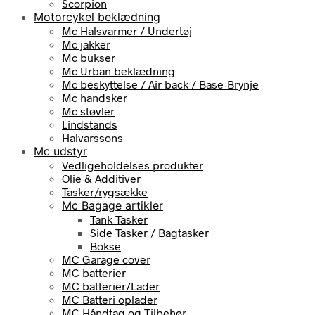
Scorpion
Motorcykel beklædning
Mc Halsvarmer / Undertøj
Mc jakker
Mc bukser
Mc Urban beklædning
Mc beskyttelse / Air back / Base-Brynje
Mc handsker
Mc støvler
Lindstands
Halvarssons
Mc udstyr
Vedligeholdelses produkter
Olie & Additiver
Tasker/rygsække
Mc Bagage artikler
Tank Tasker
Side Tasker / Bagtasker
Bokse
MC Garage cover
MC batterier
MC batterier/Lader
MC Batteri oplader
MC Håndtag og Tilbehør