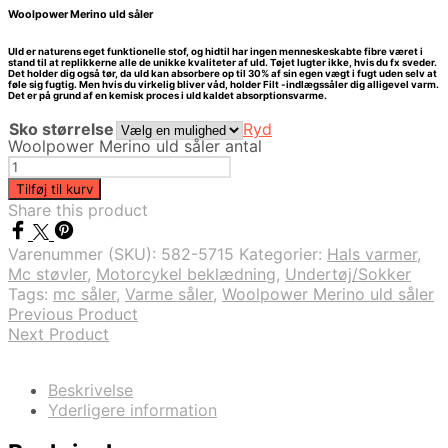
Woolpower Merino uld såler
Uld er naturens eget funktionelle stof, og hidtil har ingen menneskeskabte fibre været i
stand til at replikkerne alle de unikke kvaliteter af uld. Tøjet lugter ikke, hvis du fx sveder.
Det holder dig også tør, da uld kan absorbere op til 30% af sin egen vægt i fugt uden selv at
føle sig fugtig. Men hvis du virkelig bliver våd, holder Filt -indlægssåler dig alligevel varm.
Det er på grund af en kemisk proces i uld kaldet absorptionsvarme.
Sko størrelse
Ryd
Woolpower Merino uld såler antal
Tilføj til kurv
Share this product
Varenummer (SKU):
582-5715
Kategorier:
Hals varmer
,
Mc støvler
,
Motorcykel beklædning
,
Undertøj/Sokker
Tags:
mc såler
,
Varme såler
,
Woolpower Merino uld såler
Previous Product
Next Product
Beskrivelse
Yderligere information