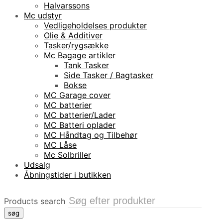
Halvarssons
Mc udstyr
Vedligeholdelses produkter
Olie & Additiver
Tasker/rygsække
Mc Bagage artikler
Tank Tasker
Side Tasker / Bagtasker
Bokse
MC Garage cover
MC batterier
MC batterier/Lader
MC Batteri oplader
MC Håndtag og Tilbehør
MC Låse
Mc Solbriller
Udsalg
Åbningstider i butikken
Products search
søg