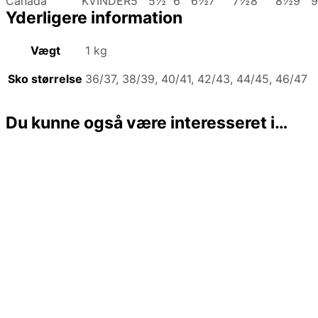
Canada
KVINDER
5
5½
6
6½
7
7½
8
8½
9
Yderligere information
Vægt
1 kg
Sko størrelse
36/37, 38/39, 40/41, 42/43, 44/45, 46/47
Du kunne også være interesseret i…