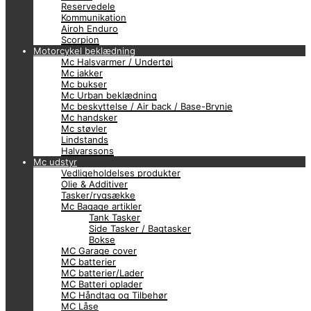
Reservedele
Kommunikation
Airoh Enduro
Scorpion
Motorcykel beklædning
Mc Halsvarmer / Undertøj
Mc jakker
Mc bukser
Mc Urban beklædning
Mc beskyttelse / Air back / Base-Brynje
Mc handsker
Mc støvler
Lindstands
Halvarssons
Mc udstyr
Vedligeholdelses produkter
Olie & Additiver
Tasker/rygsække
Mc Bagage artikler
Tank Tasker
Side Tasker / Bagtasker
Bokse
MC Garage cover
MC batterier
MC batterier/Lader
MC Batteri oplader
MC Håndtag og Tilbehør
MC Låse