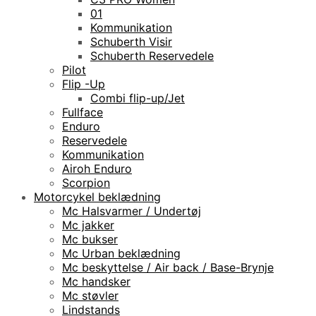
01
Kommunikation
Schuberth Visir
Schuberth Reservedele
Pilot
Flip -Up
Combi flip-up/Jet
Fullface
Enduro
Reservedele
Kommunikation
Airoh Enduro
Scorpion
Motorcykel beklædning
Mc Halsvarmer / Undertøj
Mc jakker
Mc bukser
Mc Urban beklædning
Mc beskyttelse / Air back / Base-Brynje
Mc handsker
Mc støvler
Lindstands