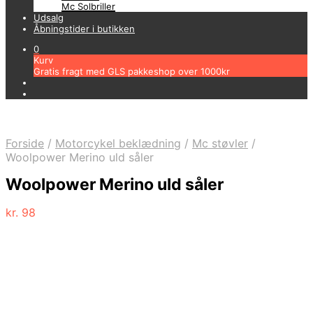
Mc Solbriller
Udsalg
Åbningstider i butikken
0
Kurv
Gratis fragt med GLS pakkeshop over 1000kr
Forside
/
Motorcykel beklædning
/
Mc støvler
/
Woolpower Merino uld såler
Woolpower Merino uld såler
kr.
98