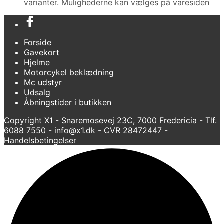
varianter. Mulighederne kan vælges på varesiden
Forside
Gavekort
Hjelme
Motorcykel beklædning
Mc udstyr
Udsalg
Åbningstider i butikken
Copyright X1 - Snaremosevej 23C, 7000 Fredericia -
Tlf.
6088 7550
-
info@x1.dk
- CVR 28472447 -
Handelsbetingelser