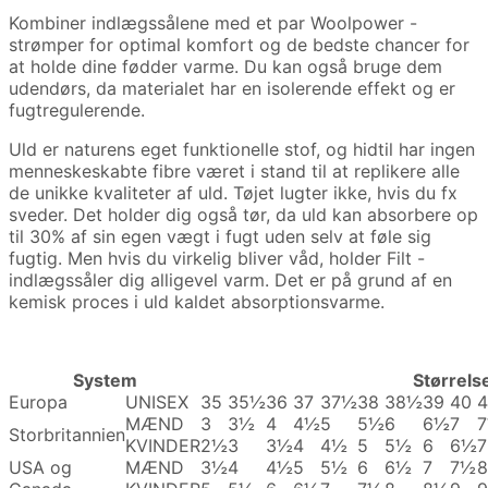
Kombiner indlægssålene med et par Woolpower -
strømper for optimal komfort og de bedste chancer for
at holde dine fødder varme. Du kan også bruge dem
udendørs, da materialet har en isolerende effekt og er
fugtregulerende.
Uld er naturens eget funktionelle stof, og hidtil har ingen
menneskeskabte fibre været i stand til at replikere alle
de unikke kvaliteter af uld. Tøjet lugter ikke, hvis du fx
sveder. Det holder dig også tør, da uld kan absorbere op
til 30% af sin egen vægt i fugt uden selv at føle sig
fugtig. Men hvis du virkelig bliver våd, holder Filt -
indlægssåler dig alligevel varm. Det er på grund af en
kemisk proces i uld kaldet absorptionsvarme.
System
Størrels
Europa
UNISEX
35
35½
36
37
37½
38
38½
39
40
4
MÆND
3
3½
4
4½
5
5½
6
6½
7
Storbritannien
KVINDER
2½
3
3½
4
4½
5
5½
6
6½
7
USA og
MÆND
3½
4
4½
5
5½
6
6½
7
7½
8