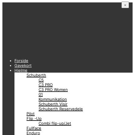
×
Forside
Gavekort
Hjelme
Schuberth
C5
C3 PRO
C3 PRO Women
01
Kommunikation
Schuberth Visir
Schuberth Reservedele
Pilot
Flip -Up
Combi flip-up/Jet
Fullface
Enduro