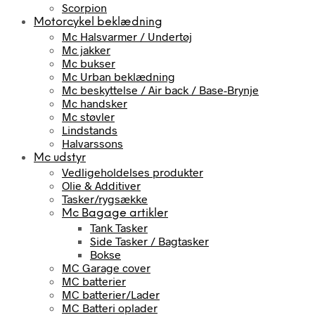
Scorpion
Motorcykel beklædning
Mc Halsvarmer / Undertøj
Mc jakker
Mc bukser
Mc Urban beklædning
Mc beskyttelse / Air back / Base-Brynje
Mc handsker
Mc støvler
Lindstands
Halvarssons
Mc udstyr
Vedligeholdelses produkter
Olie & Additiver
Tasker/rygsække
Mc Bagage artikler
Tank Tasker
Side Tasker / Bagtasker
Bokse
MC Garage cover
MC batterier
MC batterier/Lader
MC Batteri oplader