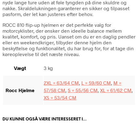
nyde lange ture uden at føle tyngden på dine skuldre og
nakke. Skraldelukningen garanterer en sikker og tilpasset
pasform, der let kan justeres efter behov.
ROCC 810 flip-up hjelmen er det perfekte valg for
motorcyklister, der ønsker den ideelle balance mellem
kvalitet, komfort, og pris. Uanset om du er en daglig pendler
eller en weekendkriger, tilbyder denne hjelm den
beskyttelse og funktionalitet, du har brug for, for at tage din
køreoplevelse til det næste niveau.
Vægt
3 kg
2XL = 63/64 CM
,
L = 59/60 CM
,
M =
Rocc Hjelme
57/58 CM
,
S = 55/56 CM
,
XL = 61/62 CM
,
XS = 53/54 CM
DU KUNNE OGSÅ VÆRE INTERESSERET I…