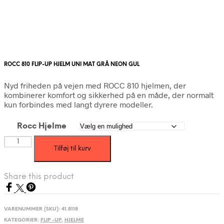
ROCC 810 FLIP-UP HJELM UNI MAT GRÅ NEON GUL
Nyd friheden på vejen med ROCC 810 hjelmen, der
kombinerer komfort og sikkerhed på en måde, der normalt
kun forbindes med langt dyrere modeller.
Rocc Hjelme
ROCC
Tilføj til kurv
810
FLIP-
UP
Share this product
HJELM
MAT
GRÅ
NEON
VARENUMMER (SKU):
41.8118
GUL
KATEGORIER:
FLIP -UP
,
HJELME