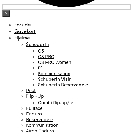
×
Forside
Gavekort
Hjelme
Schuberth
C5
C3 PRO
C3 PRO Women
01
Kommunikation
Schuberth Visir
Schuberth Reservedele
Pilot
Flip -Up
Combi flip-up/Jet
Fullface
Enduro
Reservedele
Kommunikation
Airoh Enduro