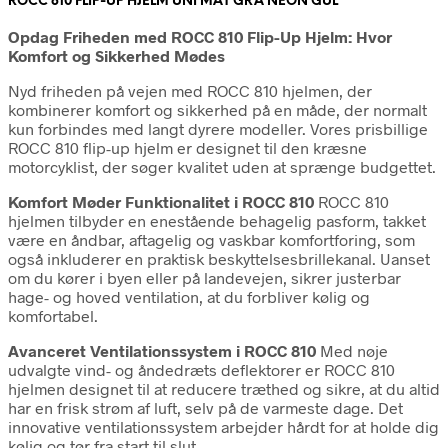
ROCC 810 FLIP-UP HJELM UNI MAT GRÅ NEON GUL
Opdag Friheden med ROCC 810 Flip-Up Hjelm: Hvor
Komfort og Sikkerhed Mødes
Nyd friheden på vejen med ROCC 810 hjelmen, der
kombinerer komfort og sikkerhed på en måde, der normalt
kun forbindes med langt dyrere modeller. Vores prisbillige
ROCC 810 flip-up hjelm er designet til den kræsne
motorcyklist, der søger kvalitet uden at sprænge budgettet.
Komfort Møder Funktionalitet i ROCC 810
ROCC 810
hjelmen tilbyder en enestående behagelig pasform, takket
være en åndbar, aftagelig og vaskbar komfortforing, som
også inkluderer en praktisk beskyttelsesbrillekanal. Uanset
om du kører i byen eller på landevejen, sikrer justerbar
hage- og hoved ventilation, at du forbliver kølig og
komfortabel.
Avanceret Ventilationssystem i ROCC 810
Med nøje
udvalgte vind- og åndedræts deflektorer er ROCC 810
hjelmen designet til at reducere træthed og sikre, at du altid
har en frisk strøm af luft, selv på de varmeste dage. Det
innovative ventilationssystem arbejder hårdt for at holde dig
kølig og tør fra start til slut.