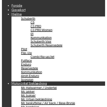
Forside
Gavekort
Hjelme
Schuberth
C5
C3 PRO
C3 PRO Women
01
Kommunikation
Schuberth Visir
Schuberth Reservedele
Pilot
Flip -Up
Combi flip-up/Jet
Fullface
Enduro
Reservedele
Kommunikation
Airoh Enduro
Scorpion
Motorcykel beklædning
Mc Halsvarmer / Undertøj
Mc jakker
Mc bukser
Mc Urban beklædning
Mc beskyttelse / Air back / Base-Brynje
Mc handsker