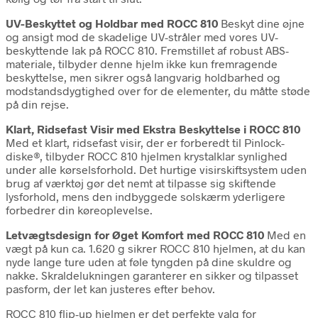
UV-Beskyttet og Holdbar med ROCC 810
Beskyt dine øjne
og ansigt mod de skadelige UV-stråler med vores UV-
beskyttende lak på ROCC 810. Fremstillet af robust ABS-
materiale, tilbyder denne hjelm ikke kun fremragende
beskyttelse, men sikrer også langvarig holdbarhed og
modstandsdygtighed over for de elementer, du måtte støde
på din rejse.
Klart, Ridsefast Visir med Ekstra Beskyttelse i ROCC 810
Med et klart, ridsefast visir, der er forberedt til Pinlock-
diske®, tilbyder ROCC 810 hjelmen krystalklar synlighed
under alle kørselsforhold. Det hurtige visirskiftsystem uden
brug af værktøj gør det nemt at tilpasse sig skiftende
lysforhold, mens den indbyggede solskærm yderligere
forbedrer din køreoplevelse.
Letvægtsdesign for Øget Komfort med ROCC 810
Med en
vægt på kun ca. 1.620 g sikrer ROCC 810 hjelmen, at du kan
nyde lange ture uden at føle tyngden på dine skuldre og
nakke. Skraldelukningen garanterer en sikker og tilpasset
pasform, der let kan justeres efter behov.
ROCC 810 flip-up hjelmen er det perfekte valg for