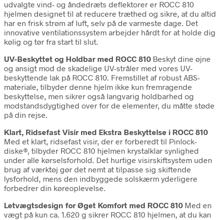
udvalgte vind- og åndedræts deflektorer er ROCC 810
hjelmen designet til at reducere træthed og sikre, at du altid
har en frisk strøm af luft, selv på de varmeste dage. Det
innovative ventilationssystem arbejder hårdt for at holde dig
kølig og tør fra start til slut.
UV-Beskyttet og Holdbar med ROCC 810
Beskyt dine øjne
og ansigt mod de skadelige UV-stråler med vores UV-
beskyttende lak på ROCC 810. Fremstillet af robust ABS-
materiale, tilbyder denne hjelm ikke kun fremragende
beskyttelse, men sikrer også langvarig holdbarhed og
modstandsdygtighed over for de elementer, du måtte støde
på din rejse.
Klart, Ridsefast Visir med Ekstra Beskyttelse i ROCC 810
Med et klart, ridsefast visir, der er forberedt til Pinlock-
diske®, tilbyder ROCC 810 hjelmen krystalklar synlighed
under alle kørselsforhold. Det hurtige visirskiftsystem uden
brug af værktøj gør det nemt at tilpasse sig skiftende
lysforhold, mens den indbyggede solskærm yderligere
forbedrer din køreoplevelse.
Letvægtsdesign for Øget Komfort med ROCC 810
Med en
vægt på kun ca. 1.620 g sikrer ROCC 810 hjelmen, at du kan