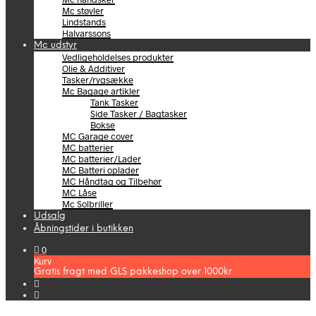
Mc støvler
Lindstands
Halvarssons
Mc udstyr
Vedligeholdelses produkter
Olie & Additiver
Tasker/rygsække
Mc Bagage artikler
Tank Tasker
Side Tasker / Bagtasker
Bokse
MC Garage cover
MC batterier
MC batterier/Lader
MC Batteri oplader
MC Håndtag og Tilbehør
MC Låse
Mc Solbriller
Udsalg
Åbningstider i butikken
0
Kurv
Gratis fragt med GLS pakkeshop over 1000kr