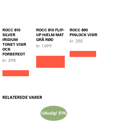
ROCC 810
ROCC 810 FLIP-
ROCC 890
SILVER
UP HJELM MAT
PINLOCK VISIR
IRIDIUM
GRÅ RØD
kr.
255
TONET VISIR
kr.
1.699
OCK
Dette
Tilføj til kurv
FORBEREDT
Vælg
vare
kr.
298
muligheder
har
flere
Tilføj til kurv
varianter.
Mulighederne
kan
vælges
RELATEREDE VARER
på
varesiden
Udsalg! 51%