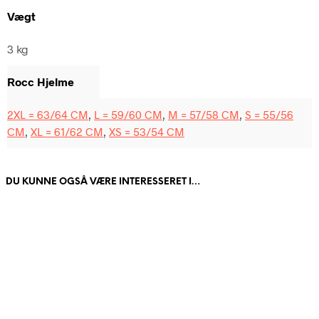
Vægt
3 kg
Rocc Hjelme
2XL = 63/64 CM
,
L = 59/60 CM
,
M = 57/58 CM
,
S = 55/56
CM
,
XL = 61/62 CM
,
XS = 53/54 CM
DU KUNNE OGSÅ VÆRE INTERESSERET I…