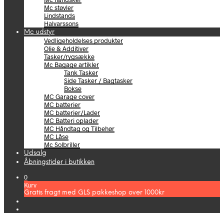
Mc støvler
Lindstands
Halvarssons
Mc udstyr
Vedligeholdelses produkter
Olie & Additiver
Tasker/rygsække
Mc Bagage artikler
Tank Tasker
Side Tasker / Bagtasker
Bokse
MC Garage cover
MC batterier
MC batterier/Lader
MC Batteri oplader
MC Håndtag og Tilbehør
MC Låse
Mc Solbriller
Udsalg
Åbningstider i butikken
0
Kurv
Gratis fragt med GLS pakkeshop over 1000kr