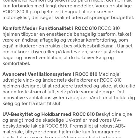
kun forbindes med langt dyrere modeller. Vores prisbillige
ROCC 810 flip-up hjelm er designet til den kræsne
motorcyklist, der søger kvalitet uden at sprænge budgettet.
Komfort Møder Funktionalitet i ROCC 810
ROCC 810
hjelmen tilbyder en enestående behagelig pasform, takket
være en åndbar, aftagelig og vaskbar komfortforing, som
også inkluderer en praktisk beskyttelsesbrillekanal. Uanset
om du kører i byen eller på landevejen, sikrer justerbar
hage- og hoved ventilation, at du forbliver kølig og
komfortabel.
Avanceret Ventilationssystem i ROCC 810
Med nøje
udvalgte vind- og åndedræts deflektorer er ROCC 810
hjelmen designet til at reducere træthed og sikre, at du altid
har en frisk strøm af luft, selv på de varmeste dage. Det
innovative ventilationssystem arbejder hårdt for at holde dig
kølig og tør fra start til slut.
UV-Beskyttet og Holdbar med ROCC 810
Beskyt dine øjne
og ansigt mod de skadelige UV-stråler med vores UV-
beskyttende lak på ROCC 810. Fremstillet af robust ABS-
materiale, tilbyder denne hjelm ikke kun fremragende
beskyttelse, men sikrer også langvarig holdbarhed og