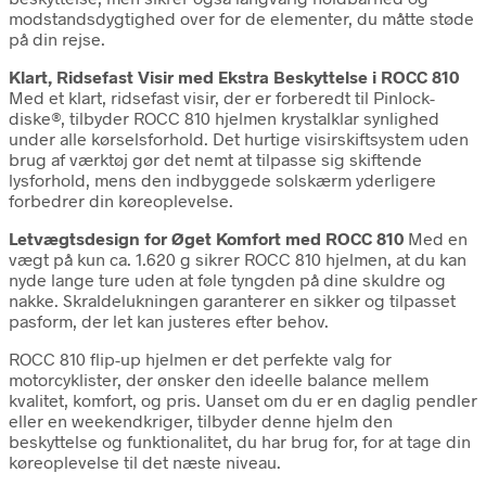
modstandsdygtighed over for de elementer, du måtte støde
på din rejse.
Klart, Ridsefast Visir med Ekstra Beskyttelse i ROCC 810
Med et klart, ridsefast visir, der er forberedt til Pinlock-
diske®, tilbyder ROCC 810 hjelmen krystalklar synlighed
under alle kørselsforhold. Det hurtige visirskiftsystem uden
brug af værktøj gør det nemt at tilpasse sig skiftende
lysforhold, mens den indbyggede solskærm yderligere
forbedrer din køreoplevelse.
Letvægtsdesign for Øget Komfort med ROCC 810
Med en
vægt på kun ca. 1.620 g sikrer ROCC 810 hjelmen, at du kan
nyde lange ture uden at føle tyngden på dine skuldre og
nakke. Skraldelukningen garanterer en sikker og tilpasset
pasform, der let kan justeres efter behov.
ROCC 810 flip-up hjelmen er det perfekte valg for
motorcyklister, der ønsker den ideelle balance mellem
kvalitet, komfort, og pris. Uanset om du er en daglig pendler
eller en weekendkriger, tilbyder denne hjelm den
beskyttelse og funktionalitet, du har brug for, for at tage din
køreoplevelse til det næste niveau.