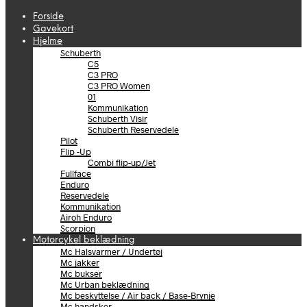
Forside
Gavekort
Hjelme
Schuberth
C5
C3 PRO
C3 PRO Women
01
Kommunikation
Schuberth Visir
Schuberth Reservedele
Pilot
Flip -Up
Combi flip-up/Jet
Fullface
Enduro
Reservedele
Kommunikation
Airoh Enduro
Scorpion
Motorcykel beklædning
Mc Halsvarmer / Undertøj
Mc jakker
Mc bukser
Mc Urban beklædning
Mc beskyttelse / Air back / Base-Brynje
Mc handsker