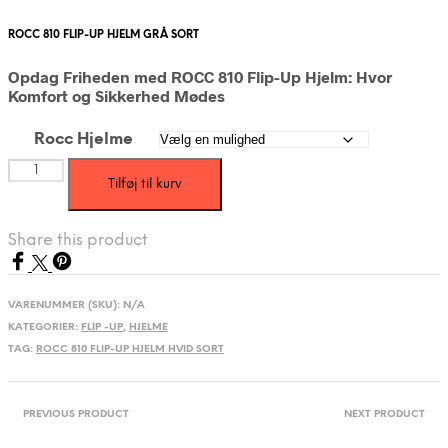
ROCC 810 FLIP-UP HJELM GRÅ SORT
Opdag Friheden med ROCC 810 Flip-Up Hjelm: Hvor
Komfort og Sikkerhed Mødes
Rocc Hjelme
ROCC
Tilføj til kurv
810
FLIP-
UP
Share this product
HJELM
HVID
SORT
antal
VARENUMMER (SKU):
N/A
KATEGORIER:
FLIP -UP
,
HJELME
TAG:
ROCC 810 FLIP-UP HJELM HVID SORT
PREVIOUS PRODUCT
NEXT PRODUCT