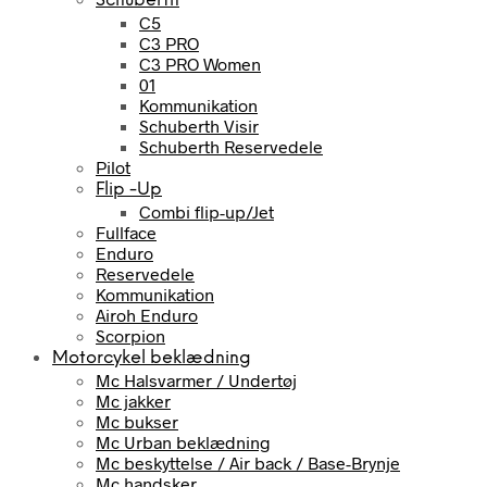
Schuberth
C5
C3 PRO
C3 PRO Women
01
Kommunikation
Schuberth Visir
Schuberth Reservedele
Pilot
Flip -Up
Combi flip-up/Jet
Fullface
Enduro
Reservedele
Kommunikation
Airoh Enduro
Scorpion
Motorcykel beklædning
Mc Halsvarmer / Undertøj
Mc jakker
Mc bukser
Mc Urban beklædning
Mc beskyttelse / Air back / Base-Brynje
Mc handsker