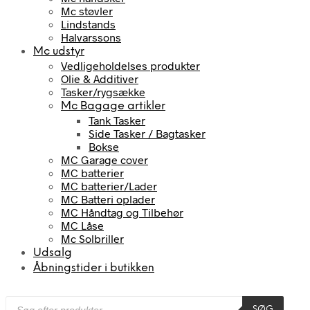
Mc støvler
Lindstands
Halvarssons
Mc udstyr
Vedligeholdelses produkter
Olie & Additiver
Tasker/rygsække
Mc Bagage artikler
Tank Tasker
Side Tasker / Bagtasker
Bokse
MC Garage cover
MC batterier
MC batterier/Lader
MC Batteri oplader
MC Håndtag og Tilbehør
MC Låse
Mc Solbriller
Udsalg
Åbningstider i butikken
Products
SØG