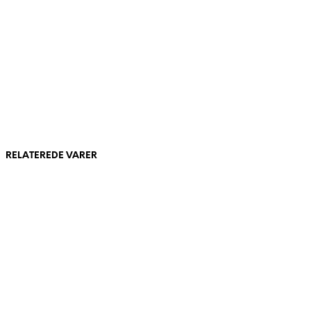
kr.
255
Tilføj til kurv
RELATEREDE VARER