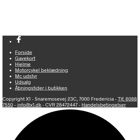
Dette
Vælg muligheder
vare
Vælg muligheder
vare
har
har
flere
flere
varianter.
varianter.
Mulighederne
Mulighedern
kan
kan
vælges
vælges
på
på
varesiden
varesiden
Forside
Gavekort
Hjelme
Motorcykel beklædning
Mc udstyr
Udsalg
Åbningstider i butikken
Copyright X1 - Snaremosevej 23C, 7000 Fredericia -
Tlf. 6088
7550
-
info@x1.dk
- CVR 28472447 -
Handelsbetingelser