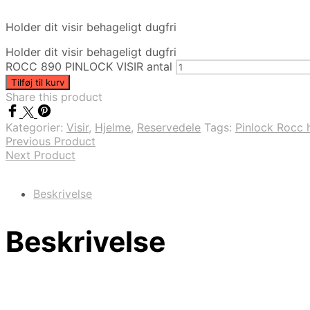
Holder dit visir behageligt dugfri
Holder dit visir behageligt dugfri
ROCC 890 PINLOCK VISIR antal
Tilføj til kurv
Share this product
Kategorier:
Visir
,
Hjelme
,
Reservedele
Tags:
Pinlock Rocc 
Previous Product
Next Product
Beskrivelse
Beskrivelse