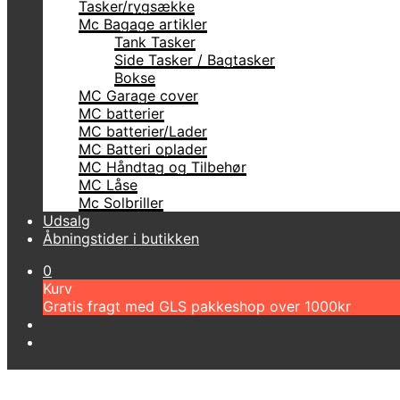
Tasker/rygsække
Mc Bagage artikler
Tank Tasker
Side Tasker / Bagtasker
Bokse
MC Garage cover
MC batterier
MC batterier/Lader
MC Batteri oplader
MC Håndtag og Tilbehør
MC Låse
Mc Solbriller
Udsalg
Åbningstider i butikken
0
Kurv
Gratis fragt med GLS pakkeshop over 1000kr