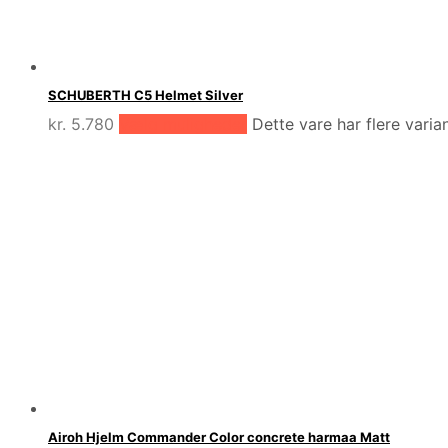
SCHUBERTH C5 Helmet Silver
kr.
5.780
Vælg muligheder
Dette vare har flere vari
Airoh Hjelm Commander Color concrete harmaa Matt