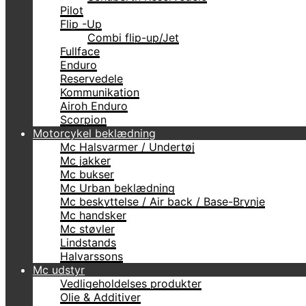
Pilot
Flip -Up
Combi flip-up/Jet
Fullface
Enduro
Reservedele
Kommunikation
Airoh Enduro
Scorpion
Motorcykel beklædning
Mc Halsvarmer / Undertøj
Mc jakker
Mc bukser
Mc Urban beklædning
Mc beskyttelse / Air back / Base-Brynje
Mc handsker
Mc støvler
Lindstands
Halvarssons
Mc udstyr
Vedligeholdelses produkter
Olie & Additiver