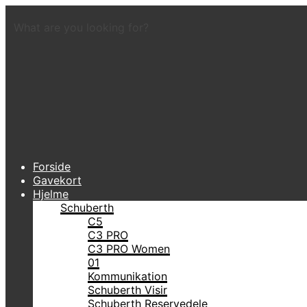
What are you looking for?
Forside
Gavekort
Hjelme
Schuberth
C5
C3 PRO
C3 PRO Women
01
Kommunikation
Schuberth Visir
Schuberth Reservedele