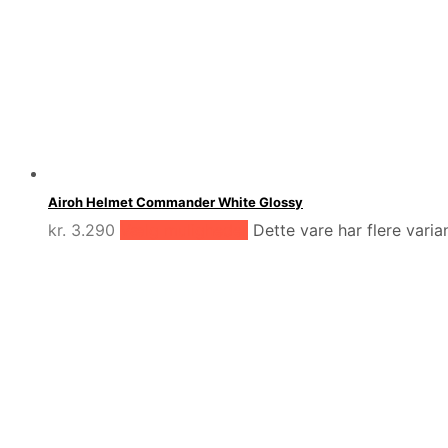
Airoh Helmet Commander White Glossy
kr.
3.290
Vælg muligheder
Dette vare har flere vari