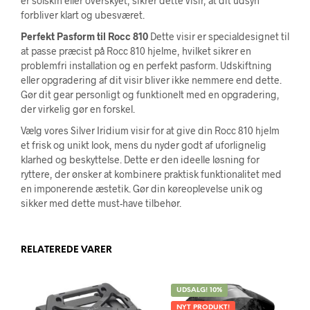
er solskin eller overskyet, sikrer dette visir, at dit udsyn
forbliver klart og ubesværet.
Perfekt Pasform til Rocc 810
Dette visir er specialdesignet til
at passe præcist på Rocc 810 hjelme, hvilket sikrer en
problemfri installation og en perfekt pasform. Udskiftning
eller opgradering af dit visir bliver ikke nemmere end dette.
Gør dit gear personligt og funktionelt med en opgradering,
der virkelig gør en forskel.
Vælg vores Silver Iridium visir for at give din Rocc 810 hjelm
et frisk og unikt look, mens du nyder godt af uforlignelig
klarhed og beskyttelse. Dette er den ideelle løsning for
ryttere, der ønsker at kombinere praktisk funktionalitet med
en imponerende æstetik. Gør din køreoplevelse unik og
sikker med dette must-have tilbehør.
RELATEREDE VARER
UDSALG! 10%
NYT PRODUKT!