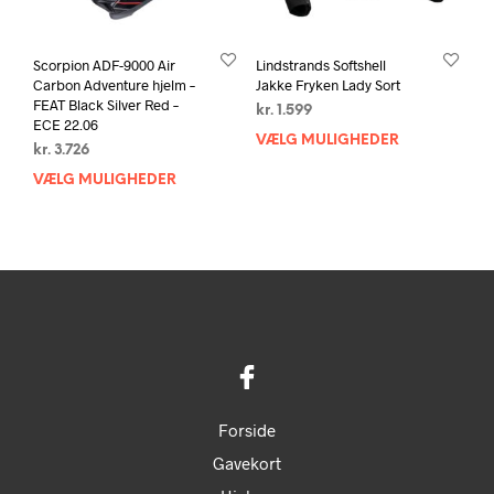
Scorpion ADF-9000 Air
Lindstrands Softshell
Carbon Adventure hjelm –
Jakke Fryken Lady Sort
FEAT Black Silver Red –
kr.
1.599
ECE 22.06
VÆLG MULIGHEDER
Dett
kr.
3.726
vare
VÆLG MULIGHEDER
Dette
har
vare
flere
har
varia
flere
Muli
varianter.
kan
Mulighederne
vælg
kan
på
vælges
vare
på
varesiden
Forside
Gavekort