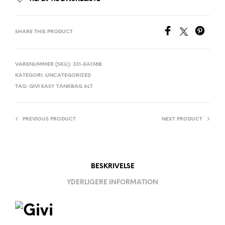
SHARE THIS PRODUCT
VARENUMMER (SKU):
321-EA138B
KATEGORI:
UNCATEGORIZED
TAG:
GIVI EASY TANKBAG 6LT
PREVIOUS PRODUCT
NEXT PRODUCT
BESKRIVELSE
YDERLIGERE INFORMATION