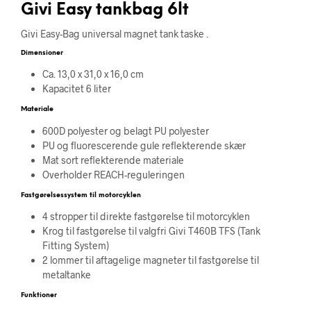
Givi Easy tankbag 6lt
Givi Easy-Bag universal magnet tank taske .
Dimensioner
Ca. 13,0 x 31,0 x 16,0 cm
Kapacitet 6 liter
Materiale
600D polyester og belagt PU polyester
PU og fluorescerende gule reflekterende skær
Mat sort reflekterende materiale
Overholder REACH-reguleringen
Fastgørelsessystem til motorcyklen
4 stropper til direkte fastgørelse til motorcyklen
Krog til fastgørelse til valgfri Givi T460B TFS (Tank
Fitting System)
2 lommer til aftagelige magneter til fastgørelse til
metaltanke
Funktioner