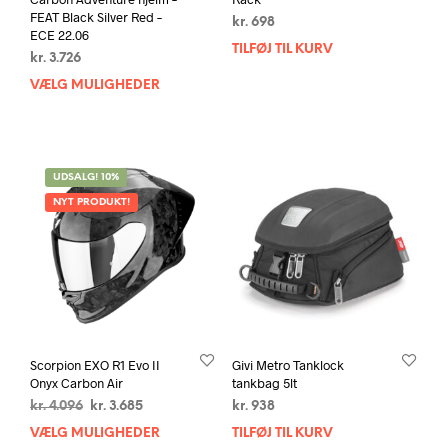
FEAT Black Silver Red –
kr.
698
ECE 22.06
TILFØJ TIL KURV
kr.
3.726
VÆLG MULIGHEDER
Dette
vare
har
flere
varianter.
UDSALG! 10%
Mulighederne
NYT PRODUKT!
kan
vælges
på
varesiden
Scorpion EXO R1 Evo II
Givi Metro Tanklock
Onyx Carbon Air
tankbag 5lt
Den
Den
kr.
4.096
kr.
3.685
kr.
938
oprindelige
aktuelle
VÆLG MULIGHEDER
Dette
TILFØJ TIL KURV
pris
pris