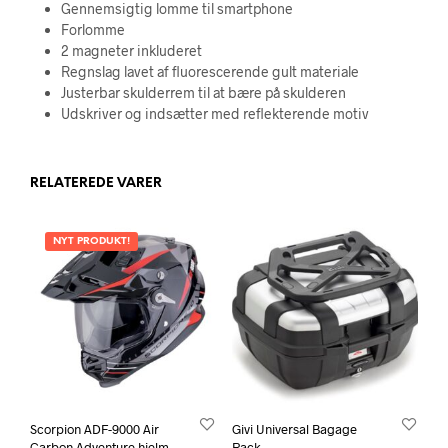
Gennemsigtig lomme til smartphone
Forlomme
2 magneter inkluderet
Regnslag lavet af fluorescerende gult materiale
Justerbar skulderrem til at bære på skulderen
Udskriver og indsætter med reflekterende motiv
RELATEREDE VARER
NYT PRODUKT!
Scorpion ADF-9000 Air
Givi Universal Bagage
Carbon Adventure hjelm –
Rack