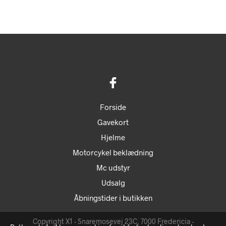
vare
var:
er:
har
kr. 4.096.
kr. 3.685.
flere
varianter.
Mulighederne
kan
vælges
på
varesiden
Forside
Gavekort
Hjelme
Motorcykel beklædning
Mc udstyr
Udsalg
Åbningstider i butikken
Copyright X1 - Snaremosevej 23C, 7000 Fredericia -