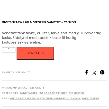
GIVI TANKTASKE 20L M.STROPPER VANDTÆT – CANYON
Vandtæt tank taske, 20 liter, farve sort med gul indvendig
taske. Udstyret med specifik base til hurtig
fastgørelse/løsrivelse.
GIVI
Tilføj til kurv
TANKTASKE
20L
M.STROPPER
VANDTÆT
-
SHARE THIS PRODUCT
CANYON
antal
VARENUMMER (SKU):
321-GRT715
KATEGORIER:
TANK TASKER
,
MC BAGAGE ARTIKLER
,
MC UDSTYR
TAGS:
GIVI TANKTASKE 20L M.STROPPER VANDTÆT - CANYON
,
TAKK TASKER