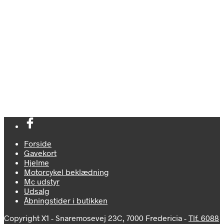
kr.
248
kr.
821
Tilføj til kurv
Tilføj til kurv
Forside
Gavekort
Hjelme
Motorcykel beklædning
Mc udstyr
Udsalg
Åbningstider i butikken
Copyright X1 - Snaremosevej 23C, 7000 Fredericia -
Tlf. 6088