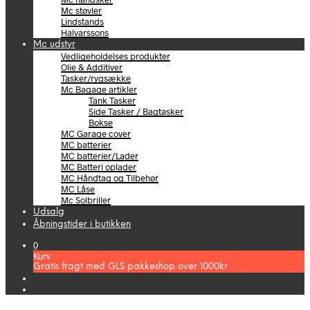
Mc støvler
Lindstands
Halvarssons
Mc udstyr
Vedligeholdelses produkter
Olie & Additiver
Tasker/rygsække
Mc Bagage artikler
Tank Tasker
Side Tasker / Bagtasker
Bokse
MC Garage cover
MC batterier
MC batterier/Lader
MC Batteri oplader
MC Håndtag og Tilbehør
MC Låse
Mc Solbriller
Udsalg
Åbningstider i butikken
0
Kurv
Gratis fragt med GLS pakkeshop over 1000kr