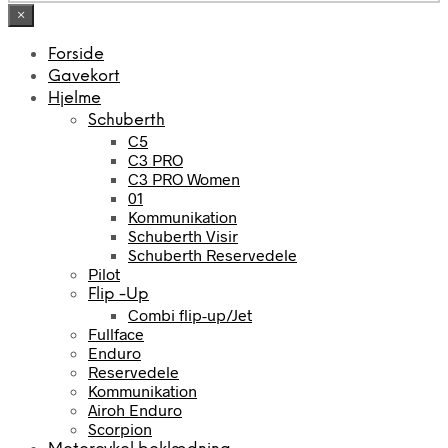
×
Forside
Gavekort
Hjelme
Schuberth
C5
C3 PRO
C3 PRO Women
01
Kommunikation
Schuberth Visir
Schuberth Reservedele
Pilot
Flip -Up
Combi flip-up/Jet
Fullface
Enduro
Reservedele
Kommunikation
Airoh Enduro
Scorpion