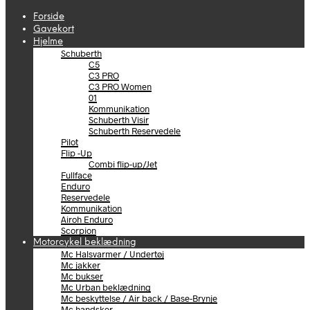
Forside
Gavekort
Hjelme
Schuberth
C5
C3 PRO
C3 PRO Women
01
Kommunikation
Schuberth Visir
Schuberth Reservedele
Pilot
Flip -Up
Combi flip-up/Jet
Fullface
Enduro
Reservedele
Kommunikation
Airoh Enduro
Scorpion
Motorcykel beklædning
Mc Halsvarmer / Undertøj
Mc jakker
Mc bukser
Mc Urban beklædning
Mc beskyttelse / Air back / Base-Brynje
Mc handsker