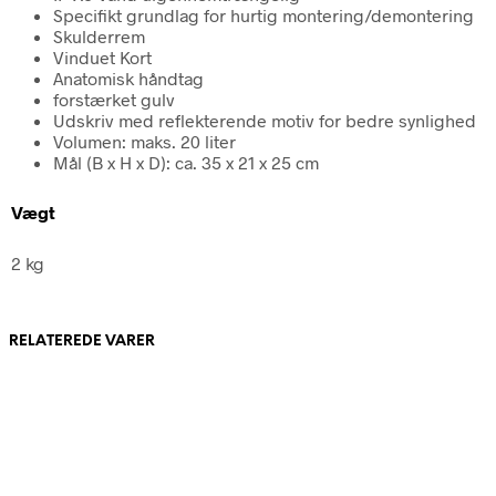
Specifikt grundlag for hurtig montering/demontering
Skulderrem
Vinduet Kort
Anatomisk håndtag
forstærket gulv
Udskriv med reflekterende motiv for bedre synlighed
Volumen: maks. 20 liter
Mål (B x H x D): ca. 35 x 21 x 25 cm
Vægt
2 kg
RELATEREDE VARER