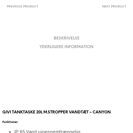
PREVIOUS PRODUCT
NEXT PRODUCT
BESKRIVELSE
YDERLIGERE INFORMATION
GIVI TANKTASKE 20L M.STROPPER VANDTÆT – CANYON
Funktioner
IP X5 Vand uigennemtrængelig