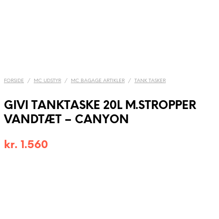
FORSIDE
/
MC UDSTYR
/
MC BAGAGE ARTIKLER
/
TANK TASKER
GIVI TANKTASKE 20L M.STROPPER
VANDTÆT – CANYON
kr.
1.560