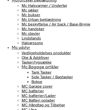
Motorcykel beklædning
Mc Halsvarmer / Undertøj
Mc jakker
Mc bukser
Mc Urban beklædning
Mc beskyttelse / Air back / Base-Brynje
Mc handsker
Mc støvler
Lindstands
Halvarssons
Mc udstyr
Vedligeholdelses produkter
Olie & Additiver
Tasker/rygsække
Mc Bagage artikler
Tank Tasker
Side Tasker / Bagtasker
Bokse
MC Garage cover
MC batterier
MC batterier/Lader
MC Batteri oplader
MC Håndtag og Tilbehør
MC Låse