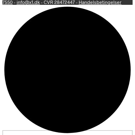
7550
-
info@x1.dk
- CVR 28472447 -
Handelsbetingelser