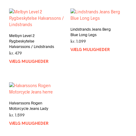
Lindstrands Jeans Berg
Blue Long Legs
Melbyn Level 2
Rygbeskytelse
kr.
1.099
Halvarssons / Lindstrands
VÆLG MULIGHEDER
Dett
kr.
479
vare
VÆLG MULIGHEDER
Dette
har
vare
flere
har
varia
flere
Muli
varianter.
kan
Mulighederne
vælg
kan
på
Halvarssons Rogen
vælges
vare
Motorcycle Jeans Lady
på
kr.
1.599
varesiden
VÆLG MULIGHEDER
Dette
vare