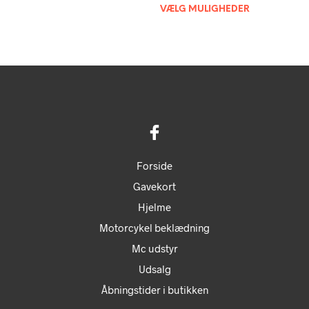
VÆLG MULIGHEDER
Dett
flere
vare
varianter.
har
Mulighederne
flere
kan
varia
vælges
Muli
på
kan
varesiden
vælg
på
vare
Forside
Gavekort
Hjelme
Motorcykel beklædning
Mc udstyr
Udsalg
Åbningstider i butikken