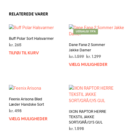
har
flere
varianter.
RELATEREDE VARER
Mulighederne
kan
vælges
UDSALG! 19%
Buff Polar Sort Halsvarmer
på
Dane Fanø 2 Sommer
varesiden
kr.
265
Jakke Damer
TILFØJ TIL KURV
Den
Den
kr.
1.599
kr.
1.299
oprindelige
aktuelle
VÆLG MULIGHEDER
Dett
pris
pris
vare
var:
er:
har
kr. 1.599.
kr. 1.299.
flere
varia
Muli
Feenix Arisona Blød
kan
Læder Handske Sort
vælg
IXON RAPTOR HERRE
kr.
498
på
TEKSTIL JAKKE
VÆLG MULIGHEDER
Dette
vare
SORT/GRÅ/LYS GUL
vare
kr.
1.598
har