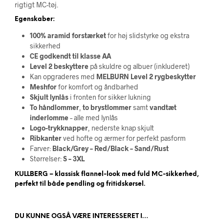
rigtigt MC-tøj.
Egenskaber:
100% aramid forstærket
for høj slidstyrke og ekstra
sikkerhed
CE godkendt til klasse AA
Level 2 beskyttere
på skuldre og albuer (inkluderet)
Kan opgraderes med
MELBURN Level 2 rygbeskytter
Meshfor
for komfort og åndbarhed
Skjult lynlås
i fronten for sikker lukning
To håndlommer
,
to brystlommer
samt
vandtæt
inderlomme
– alle med lynlås
Logo-trykknapper
, nederste knap skjult
Ribkanter
ved hofte og ærmer for perfekt pasform
Farver:
Black/Grey – Red/Black – Sand/Rust
Størrelser:
S – 3XL
KULLBERG – klassisk flannel-look med fuld MC-sikkerhed,
perfekt til både pendling og fritidskørsel.
DU KUNNE OGSÅ VÆRE INTERESSERET I…