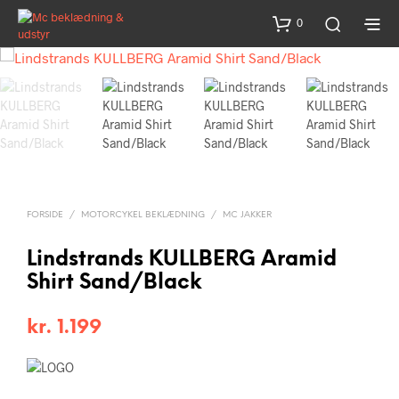
0
FORSIDE
/
MOTORCYKEL BEKLÆDNING
/
MC JAKKER
Lindstrands KULLBERG Aramid
Shirt Sand/Black
kr.
1.199