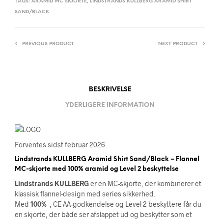
TAGS:
ARAMID MC SKJORTE
,
LINDSTRANDS KULLBERG ARAMID SHIRT
SAND/BLACK
PREVIOUS PRODUCT
NEXT PRODUCT
BESKRIVELSE
YDERLIGERE INFORMATION
Forventes sidst februar 2026
Lindstrands KULLBERG Aramid Shirt Sand/Black – Flannel
MC-skjorte med 100% aramid og Level 2 beskyttelse
Lindstrands KULLBERG
er en MC-skjorte, der kombinerer et
klassisk flannel-design med seriøs sikkerhed.
Med
100%
, CE AA-godkendelse og Level 2 beskyttere får du
en skjorte, der både ser afslappet ud og beskytter som et