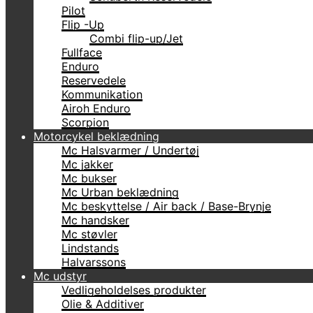
Pilot
Flip -Up
Combi flip-up/Jet
Fullface
Enduro
Reservedele
Kommunikation
Airoh Enduro
Scorpion
Motorcykel beklædning
Mc Halsvarmer / Undertøj
Mc jakker
Mc bukser
Mc Urban beklædning
Mc beskyttelse / Air back / Base-Brynje
Mc handsker
Mc støvler
Lindstands
Halvarssons
Mc udstyr
Vedligeholdelses produkter
Olie & Additiver