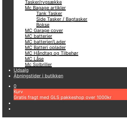
Tasker/rygsække
Mc Bagage artikler
Tank Tasker
Side Tasker / Bagtasker
Bokse
MC Garage cover
MC batterier
MC batterier/Lader
MC Batteri oplader
MC Håndtag og Tilbehør
MC Låse
Mc Solbriller
Udsalg
Åbningstider i butikken
0
Kurv
Gratis fragt med GLS pakkeshop over 1000kr