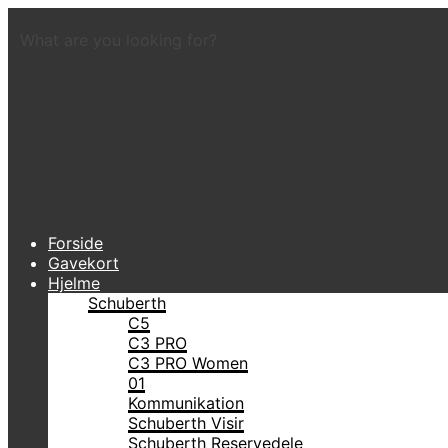
What are you looking for?
Forside
Gavekort
Hjelme
Schuberth
C5
C3 PRO
C3 PRO Women
01
Kommunikation
Schuberth Visir
Schuberth Reservedele