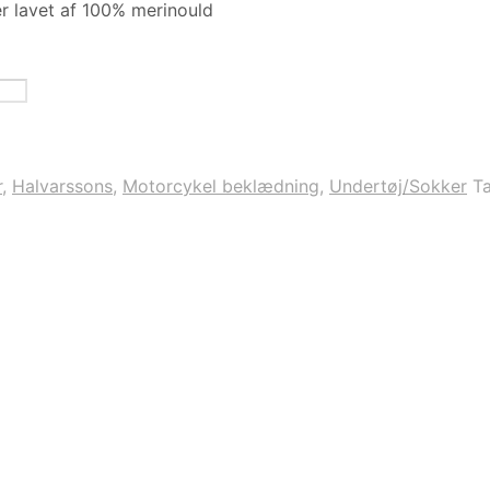
r lavet af 100% merinould
r
,
Halvarssons
,
Motorcykel beklædning
,
Undertøj/Sokker
T