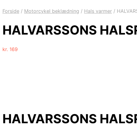
Forside
/
Motorcykel beklædning
/
Hals varmer
/
HALVAR
HALVARSSONS HALS
kr.
169
HALVARSSONS HALS