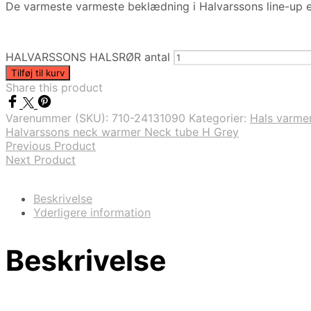
De varmeste varmeste beklædning i Halvarssons line-up e
HALVARSSONS HALSRØR antal
Tilføj til kurv
Share this product
Varenummer (SKU):
710-24131090
Kategorier:
Hals varme
Halvarssons neck warmer Neck tube H Grey
Previous Product
Next Product
Beskrivelse
Yderligere information
Beskrivelse