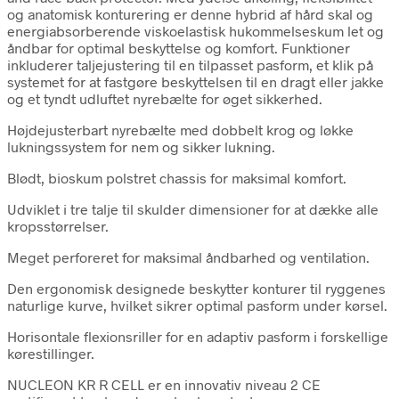
og anatomisk konturering er denne hybrid af hård skal og
energiabsorberende viskoelastisk hukommelseskum let og
åndbar for optimal beskyttelse og komfort. Funktioner
inkluderer taljejustering til en tilpasset pasform, et klik på
systemet for at fastgøre beskyttelsen til en dragt eller jakke
og et tyndt udluftet nyrebælte for øget sikkerhed.
Højdejusterbart nyrebælte med dobbelt krog og løkke
lukningssystem for nem og sikker lukning.
Blødt, bioskum polstret chassis for maksimal komfort.
Udviklet i tre talje til skulder dimensioner for at dække alle
kropsstørrelser.
Meget perforeret for maksimal åndbarhed og ventilation.
Den ergonomisk designede beskytter konturer til ryggenes
naturlige kurve, hvilket sikrer optimal pasform under kørsel.
Horisontale flexionsriller for en adaptiv pasform i forskellige
kørestillinger.
NUCLEON KR R CELL er en innovativ niveau 2 CE