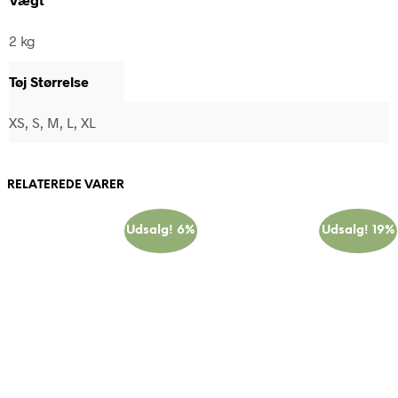
2 kg
Tøj Størrelse
XS, S, M, L, XL
RELATEREDE VARER
Udsalg! 6%
Udsalg! 19%