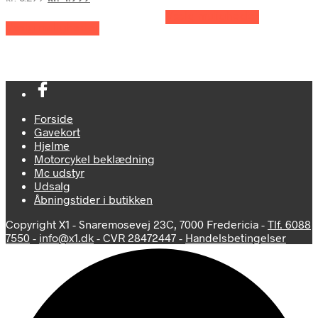
Dette
oprindelige
aktuelle
pris
pris
Dette
Vælg muligheder
vare
pris
pris
var:
er:
Vælg muligheder
vare
har
var:
er:
kr. 3.050.
kr. 1.499.
har
flere
kr. 5.299.
kr. 4.999.
flere
varianter.
varianter.
Mulighede
Mulighederne
kan
kan
vælges
vælges
på
Forside
på
varesiden
Gavekort
varesiden
Hjelme
Motorcykel beklædning
Mc udstyr
Udsalg
Åbningstider i butikken
Copyright X1 - Snaremosevej 23C, 7000 Fredericia -
Tlf. 6088
7550
-
info@x1.dk
- CVR 28472447 -
Handelsbetingelser