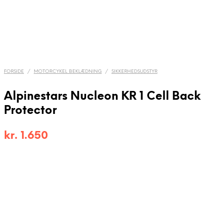
FORSIDE
/
MOTORCYKEL BEKLÆDNING
/
SIKKERHEDSUDSTYR
Alpinestars Nucleon KR 1 Cell Back
Protector
kr.
1.650