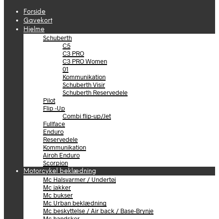
Forside
Gavekort
Hjelme
Schuberth
C5
C3 PRO
C3 PRO Women
01
Kommunikation
Schuberth Visir
Schuberth Reservedele
Pilot
Flip -Up
Combi flip-up/Jet
Fullface
Enduro
Reservedele
Kommunikation
Airoh Enduro
Scorpion
Motorcykel beklædning
Mc Halsvarmer / Undertøj
Mc jakker
Mc bukser
Mc Urban beklædning
Mc beskyttelse / Air back / Base-Brynje
Mc handsker