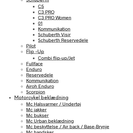
Schuberth
C5
C3 PRO
C3 PRO Women
01
Kommunikation
Schuberth Visir
Schuberth Reservedele
Pilot
Flip -Up
Combi flip-up/Jet
Fullface
Enduro
Reservedele
Kommunikation
Airoh Enduro
Scorpion
Motorcykel beklædning
Mc Halsvarmer / Undertøj
Mc jakker
Mc bukser
Mc Urban beklædning
Mc beskyttelse / Air back / Base-Brynje
Mc handsker