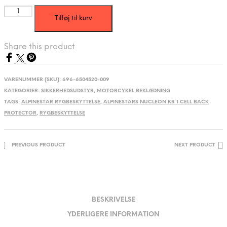
Alpinestars
Tilføj til kurv
Nucleon
KR
1
Share this product
Cell
Back
Protector
antal
VARENUMMER (SKU):
696-6504520-009
KATEGORIER:
SIKKERHEDSUDSTYR
,
MOTORCYKEL BEKLÆDNING
TAGS:
ALPINESTAR RYGBESKYTTELSE
,
ALPINESTARS NUCLEON KR 1 CELL BACK
PROTECTOR
,
RYGBESKYTTELSE
PREVIOUS PRODUCT
NEXT PRODUCT
BESKRIVELSE
YDERLIGERE INFORMATION