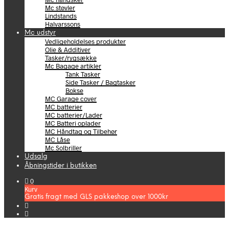
Mc støvler
Lindstands
Halvarssons
Mc udstyr
Vedligeholdelses produkter
Olie & Additiver
Tasker/rygsække
Mc Bagage artikler
Tank Tasker
Side Tasker / Bagtasker
Bokse
MC Garage cover
MC batterier
MC batterier/Lader
MC Batteri oplader
MC Håndtag og Tilbehør
MC Låse
Mc Solbriller
Udsalg
Åbningstider i butikken
0
Kurv
Gratis fragt med GLS pakkeshop over 1000kr