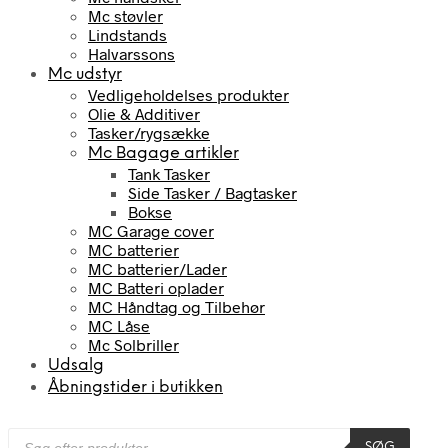
Mc støvler
Lindstands
Halvarssons
Mc udstyr
Vedligeholdelses produkter
Olie & Additiver
Tasker/rygsække
Mc Bagage artikler
Tank Tasker
Side Tasker / Bagtasker
Bokse
MC Garage cover
MC batterier
MC batterier/Lader
MC Batteri oplader
MC Håndtag og Tilbehør
MC Låse
Mc Solbriller
Udsalg
Åbningstider i butikken
Products
SØG