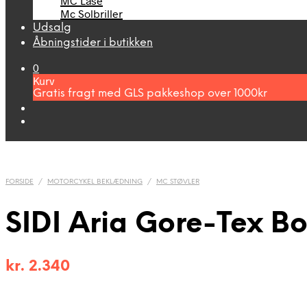
MC Låse
Mc Solbriller
Udsalg
Åbningstider i butikken
0
Kurv
Gratis fragt med GLS pakkeshop over 1000kr
FORSIDE
/
MOTORCYKEL BEKLÆDNING
/
MC STØVLER
SIDI Aria Gore-Tex Bo
kr.
2.340