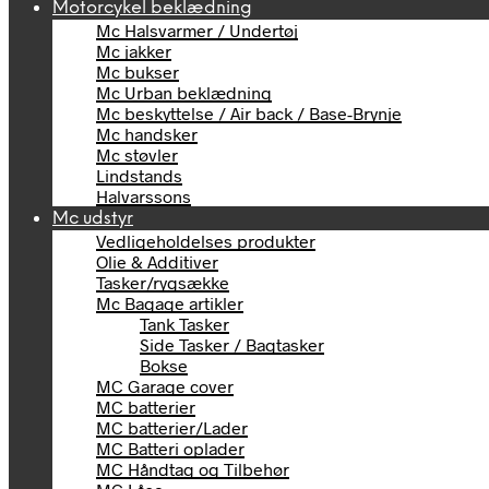
Motorcykel beklædning
Mc Halsvarmer / Undertøj
Mc jakker
Mc bukser
Mc Urban beklædning
Mc beskyttelse / Air back / Base-Brynje
Mc handsker
Mc støvler
Lindstands
Halvarssons
Mc udstyr
Vedligeholdelses produkter
Olie & Additiver
Tasker/rygsække
Mc Bagage artikler
Tank Tasker
Side Tasker / Bagtasker
Bokse
MC Garage cover
MC batterier
MC batterier/Lader
MC Batteri oplader
MC Håndtag og Tilbehør