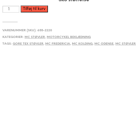
SIDI
Tilføj til kurv
Aria
Gore-
Tex
VARENUMMER (SKU):
655-2220
Boot
KATEGORIER:
MC STØVLER
,
MOTORCYKEL BEKLÆDNING
black
antal
TAGS:
GORE TEX STØVLER
,
MC FREDERICIA
,
MC KOLDING
,
MC ODENSE
,
MC STØVLER