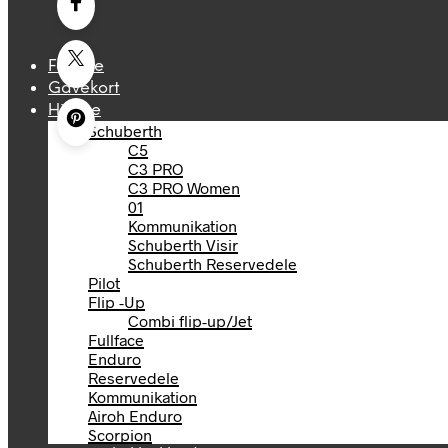
Forside
Gavekort
Hjelme
Schuberth
C5
C3 PRO
C3 PRO Women
01
Kommunikation
Schuberth Visir
Schuberth Reservedele
Pilot
Flip -Up
Combi flip-up/Jet
Fullface
Enduro
Reservedele
Kommunikation
Airoh Enduro
Scorpion