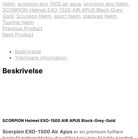
hjelm
,
scorpion exo 1500 air apus
,
scorpion exo hjelm
,
SCORPION Helmet EXO-1500 AIR APUS Black-Grey-
Gold
,
Scorpion hjelm
,
sport hjelm
,
støjsvag hjelm
,
Touring hjelm
Previous Product
Next Product
Beskrivelse
Yderligere information
Beskrivelse
SCORPION Helmet EXO-1500 AIR APUS Black-Grey-Gold
Scorpion EXO-1500 Air Apus
er en premium fullface
hjelm til motorcyklister, der stiller høje krav til både komfort,