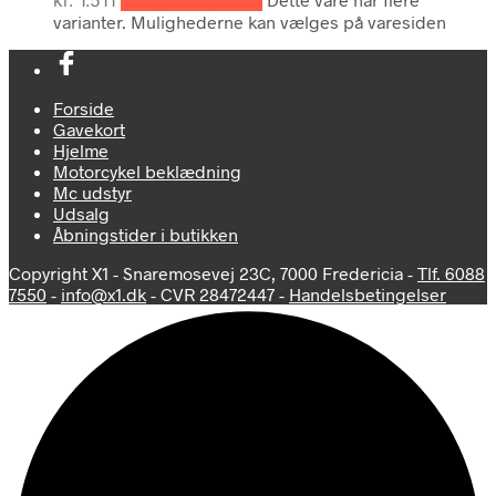
kr.
1.511
Vælg muligheder
varianter. Mulighederne kan vælges på varesiden
Forside
Gavekort
Hjelme
Motorcykel beklædning
Mc udstyr
Udsalg
Åbningstider i butikken
Copyright X1 - Snaremosevej 23C, 7000 Fredericia -
Tlf. 6088
7550
-
info@x1.dk
- CVR 28472447 -
Handelsbetingelser