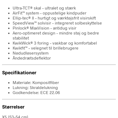
Ultra-TCT® skal – ultralet og stærk
AirFit™ system – oppustelige kindpuder
Ellip-tec® II – hurtigt og værktøjsfrit visirskift
SpeedView™ solvisir – integreret solbeskyttelse
Pinlock® MaxVision – antidug visir
Aero-optimeret design – mindre støj og bedre
stabilitet
KwikWick® 3 foring – vaskbar og komfortabel
Kwikfit™ – velegnet til brillebrugere
Nødudløsersystem
Åndedrætsdeflektor
Specifikationer
Materiale: Kompositfiber
Lukning: Skraldelukning
Godkendelse: ECE 22.06
Størrelser
XS (53–54 cm)