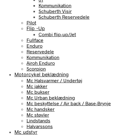
Kommunikation
Schuberth Visir
Schuberth Reservedele
Pilot
Flip -Up
Combi flip-up/Jet
Fullface
Enduro
Reservedele
Kommunikation
Airoh Enduro
Scorpion
Motorcykel beklædning
Mc Halsvarmer / Undertøj
Mc jakker
Mc bukser
Mc Urban beklædning
Mc beskyttelse / Air back / Base-Brynje
Mc handsker
Mc støvler
Lindstands
Halvarssons
Mc udstyr