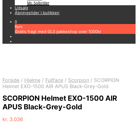
Mc Solbriller
Udsalg
Åbningstider i butikken
0
Kurv
Gratis fragt med GLS pakkeshop over 1000kr
Forside
/
Hjelme
/
Fullface
/
Scorpion
/
SCORPION
Helmet EXO-1500 AIR APUS Black-Grey-Gold
SCORPION Helmet EXO-1500 AIR
APUS Black-Grey-Gold
kr.
3.036