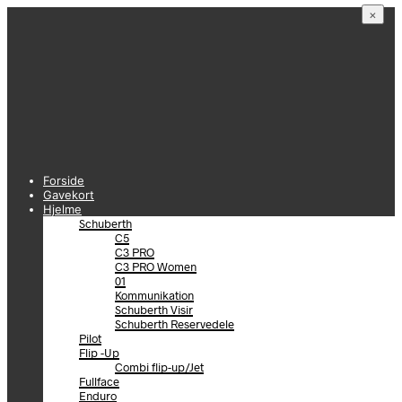
×
Forside
Gavekort
Hjelme
Schuberth
C5
C3 PRO
C3 PRO Women
01
Kommunikation
Schuberth Visir
Schuberth Reservedele
Pilot
Flip -Up
Combi flip-up/Jet
Fullface
Enduro