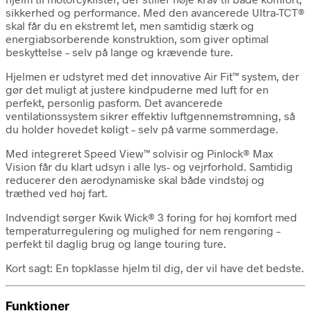
sikkerhed og performance. Med den avancerede Ultra-TCT®
skal får du en ekstremt let, men samtidig stærk og
energiabsorberende konstruktion, som giver optimal
beskyttelse – selv på lange og krævende ture.
Hjelmen er udstyret med det innovative Air Fit™ system, der
gør det muligt at justere kindpuderne med luft for en
perfekt, personlig pasform. Det avancerede
ventilationssystem sikrer effektiv luftgennemstrømning, så
du holder hovedet køligt – selv på varme sommerdage.
Med integreret Speed View™ solvisir og Pinlock® Max
Vision får du klart udsyn i alle lys- og vejrforhold. Samtidig
reducerer den aerodynamiske skal både vindstøj og
træthed ved høj fart.
Indvendigt sørger Kwik Wick® 3 foring for høj komfort med
temperaturregulering og mulighed for nem rengøring –
perfekt til daglig brug og lange touring ture.
Kort sagt: En topklasse hjelm til dig, der vil have det bedste.
Funktioner