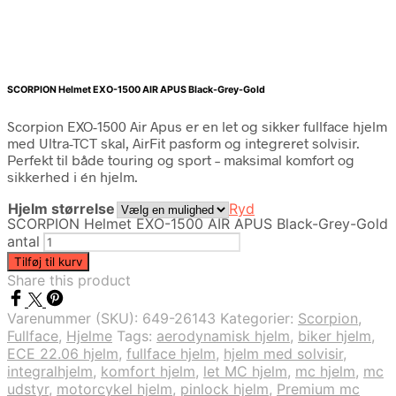
SCORPION Helmet EXO-1500 AIR APUS Black-Grey-Gold
Scorpion EXO-1500 Air Apus er en let og sikker fullface hjelm
med Ultra-TCT skal, AirFit pasform og integreret solvisir.
Perfekt til både touring og sport – maksimal komfort og
sikkerhed i én hjelm.
Hjelm størrelse
Ryd
SCORPION Helmet EXO-1500 AIR APUS Black-Grey-Gold
antal
Tilføj til kurv
Share this product
Varenummer (SKU):
649-26143
Kategorier:
Scorpion
,
Fullface
,
Hjelme
Tags:
aerodynamisk hjelm
,
biker hjelm
,
ECE 22.06 hjelm
,
fullface hjelm
,
hjelm med solvisir
,
integralhjelm
,
komfort hjelm
,
let MC hjelm
,
mc hjelm
,
mc
udstyr
,
motorcykel hjelm
,
pinlock hjelm
,
Premium mc