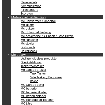
Reservedele
Kommunikation
Airoh Enduro
Scorpion
Motorcykel beklædning
Mc Halsvarmer / Undertøj
Mc jakker
Mc bukser
Mc Urban beklædning
Mc beskyttelse / Air back / Base-Brynje
Mc handsker
Mc støvler
Lindstands
Halvarssons
Mc udstyr
Vedligeholdelses produkter
Olie & Additiver
Tasker/rygsække
Mc Bagage artikler
Tank Tasker
Side Tasker / Bagtasker
Bokse
MC Garage cover
MC batterier
MC batterier/Lader
MC Batteri oplader
MC Håndtag og Tilbehør
MC Låse