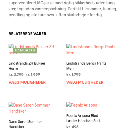
superventileret MC-jakke med rigtig sikkerhed – uden tung
vægt og uden varmeophobning. Perfekt til sommer, touring,
pendling og alle ture hvor luften skal arbejde for dig.
RELATEREDE VARER
UDSALG! 29%
Lindstrands ZH Bukser
Lindstrands Berga Pants
Herre
Men
Den
Den
kr.
2.799
kr.
1.999
kr.
1.799
oprindelige
aktuelle
VÆLG MULIGHEDER
Dette
VÆLG MULIGHEDER
Dett
pris
pris
vare
vare
var:
er:
har
har
kr. 2.799.
kr. 1.999.
flere
flere
varianter.
varia
Mulighederne
Muli
Feenix Arisona Blød
kan
kan
Læder Handske Sort
Dane Søren Sommer
vælges
vælg
Handsker
kr.
498