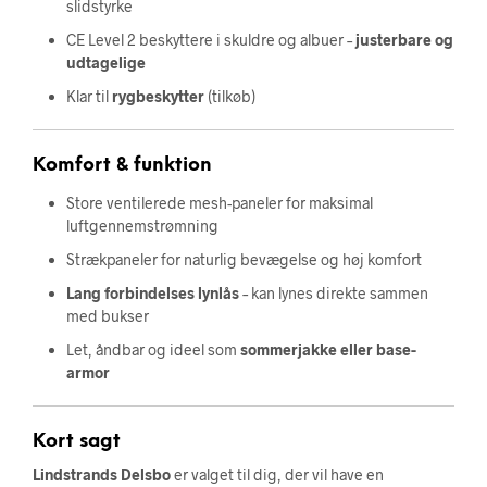
slidstyrke
CE Level 2 beskyttere i skuldre og albuer –
justerbare og
udtagelige
Klar til
rygbeskytter
(tilkøb)
Komfort & funktion
Store ventilerede mesh-paneler for maksimal
luftgennemstrømning
Strækpaneler for naturlig bevægelse og høj komfort
Lang forbindelses lynlås
– kan lynes direkte sammen
med bukser
Let, åndbar og ideel som
sommerjakke eller base-
armor
Kort sagt
Lindstrands Delsbo
er valget til dig, der vil have en