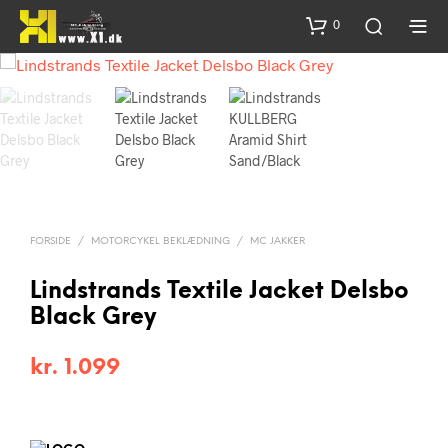
0
FORSIDE
/
MOTORCYKEL BEKLÆDNING
/
MC JAKKER
Lindstrands Textile Jacket Delsbo
Black Grey
kr.
1.099