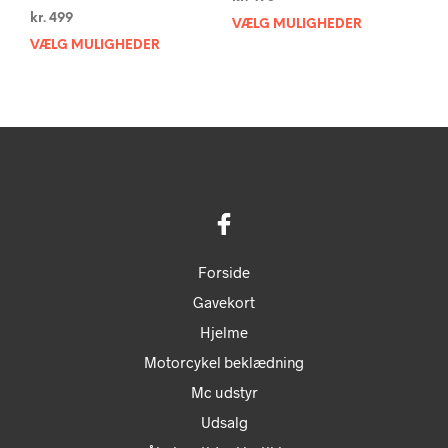
på
på
kr.
499
VÆLG MULIGHEDER
Dett
varesiden
vare
VÆLG MULIGHEDER
Dette
vare
vare
har
har
flere
flere
varia
varianter.
Muli
Mulighederne
kan
kan
vælg
vælges
på
på
vare
varesiden
Forside
Gavekort
Hjelme
Motorcykel beklædning
Mc udstyr
Udsalg