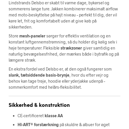
Lindstrands Delsbo er skabt til varme dage, bykørsel og
sommerens lange ture. Jakken kombinerer maksimalt airflow
med moto-beskyttelse på højt niveau – perfekt til dig, der vil
køre let, frit og komfortabelt uden at give køb på
sikkerheden.
Store
mesh-paneler
sørger for effektiv ventilation og en
konstant luftgennemstrømning, så du holder dig kølig selv i
høje temperaturer. Fleksible
strækzoner
giver samtidig en
naturlig bevægelsesfrihed, der mærkes både i bytrafik og på
længere stræk.
En ekstra fordel ved Delsbo er, at den også fungerer som
slank, tætsiddende basis-brynje
, hvor du efter vejr og
behov kan tage trøje, hoodie eller yderjakke udenpå –
sommerkomfort med helårs-fleksibilitet.
Sikkerhed & konstruktion
CE-certificeret
klasse AA
HI-ART® forstærkning
på skuldre & albuer for øget