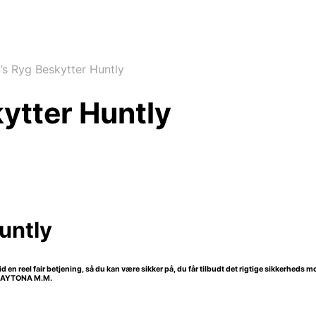
s Ryg Beskytter Huntly
ytter Huntly
untly
tid en reel fair betjening, så du kan være sikker på, du får tilbudt det rigtige sikkerheds
 DAYTONA M.M.