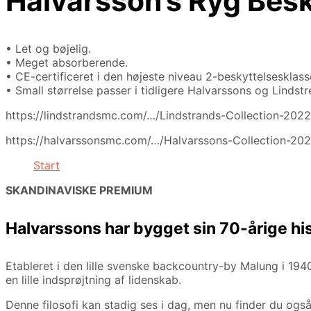
Halvarsson’s Ryg Besk
• Let og bøjelig.
• Meget absorberende.
• CE-certificeret i den højeste niveau 2-beskyttelsesklass
• Small størrelse passer i tidligere Halvarssons og Linds
https://lindstrandsmc.com/…/Lindstrands-Collection-202
https://halvarssonsmc.com/…/Halvarssons-Collection-20
Start
SKANDINAVISKE PREMIUM
Halvarssons har bygget sin 70-årige his
Etableret i den lille svenske backcountry-by Malung i 194
en lille indsprøjtning af lidenskab.
Denne filosofi kan stadig ses i dag, men nu finder du ogs