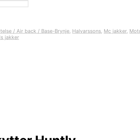
else / Air back / Base-Brynje
,
Halvarssons
,
Mc jakker
,
Mot
s jakker