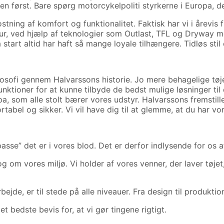
n først. Bare spørg motorcykelpoliti styrkerne i Europa, d
ning af komfort og funktionalitet. Faktisk har vi i årevis 
atur, ved hjælp af teknologier som Outlast, TFL og Dryway
start altid har haft så mange loyale tilhængere. Tidløs stil 
i gennem Halvarssons historie. Jo mere behagelige tøjet 
nktioner for at kunne tilbyde de bedst mulige løsninger til d
opa, som alle stolt bærer vores udstyr. Halvarssons fremsti
fortabel og sikker. Vi vil have dig til at glemme, at du har 
 passe” det er i vores blod. Det er derfor indlysende for os 
g om vores miljø. Vi holder af vores venner, der laver tøjet
jde, er til stede på alle niveauer. Fra design til produktion
t bedste bevis for, at vi gør tingene rigtigt.