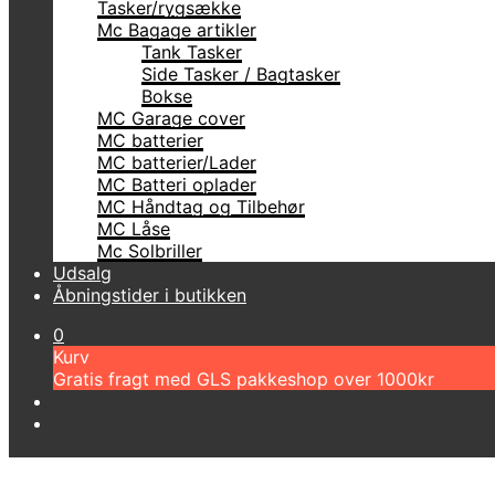
Tasker/rygsække
Mc Bagage artikler
Tank Tasker
Side Tasker / Bagtasker
Bokse
MC Garage cover
MC batterier
MC batterier/Lader
MC Batteri oplader
MC Håndtag og Tilbehør
MC Låse
Mc Solbriller
Udsalg
Åbningstider i butikken
0
Kurv
Gratis fragt med GLS pakkeshop over 1000kr