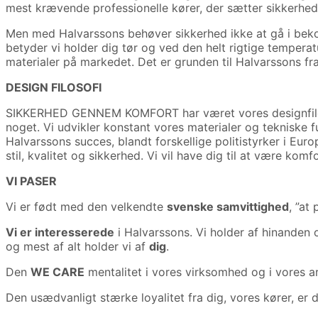
mest krævende professionelle kører, der sætter sikkerhede
Men med Halvarssons behøver sikkerhed ikke at gå i bekost
betyder vi holder dig tør og ved den helt rigtige temper
materialer på markedet. Det er grunden til Halvarssons fra 
DESIGN FILOSOFI
SIKKERHED GENNEM KOMFORT har været vores designfilosof
noget. Vi udvikler konstant vores materialer og tekniske fu
Halvarssons succes, blandt forskellige politistyrker i Eur
stil, kvalitet og sikkerhed. Vi vil have dig til at være kom
VI PASER
Vi er født med den velkendte
svenske samvittighed
, ”at
Vi er interesserede
i Halvarssons. Vi holder af hinanden o
og mest af alt holder vi af
dig
.
Den
WE CARE
mentalitet i vores virksomhed og i vores arbe
Den usædvanligt stærke loyalitet fra dig, vores kører, er de