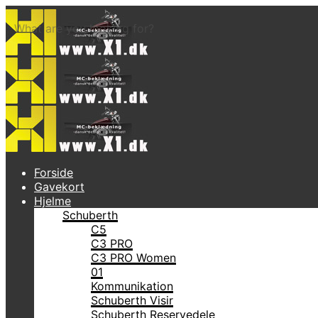
What are you looking for?
Forside
Gavekort
Hjelme
Schuberth
C5
C3 PRO
C3 PRO Women
01
Kommunikation
Schuberth Visir
Schuberth Reservedele