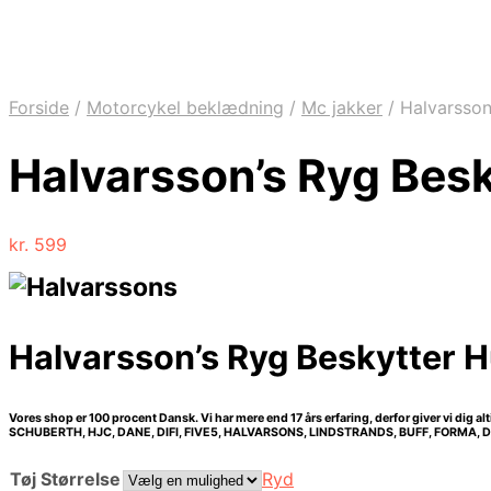
Forside
/
Motorcykel beklædning
/
Mc jakker
/
Halvarsson’
Halvarsson’s Ryg Besk
kr.
599
Halvarsson’s Ryg Beskytter H
Vores shop er 100 procent Dansk. Vi har mere end 17 års erfaring, derfor giver vi dig al
SCHUBERTH, HJC, DANE, DIFI, FIVE5, HALVARSONS, LINDSTRANDS, BUFF, FORMA,
Tøj Størrelse
Ryd