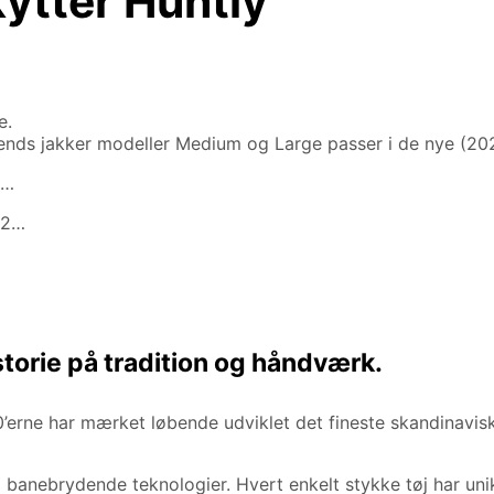
ytter Huntly
e.
trends jakker modeller Medium og Large passer i de nye (20
2…
22…
torie på tradition og håndværk.
0’erne har mærket løbende udviklet det fineste skandinavis
å banebrydende teknologier. Hvert enkelt stykke tøj har uni