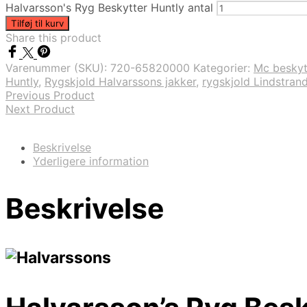
Halvarsson's Ryg Beskytter Huntly antal
Tilføj til kurv
Share this product
Varenummer (SKU):
720-65820000
Kategorier:
Mc beskytt
Huntly
,
Rygskjold Halvarssons jakker
,
rygskjold Lindstrand
Previous Product
Next Product
Beskrivelse
Yderligere information
Beskrivelse