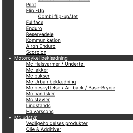
Pilot
Flip -Up
Combi flip-up/Jet
Fullface
Enduro
Reservedele
Kommunikation
Airoh Enduro
Scorpion
Motorcykel beklædning
Mc Halsvarmer / Undertøj
Mc jakker
Mc bukser
Mc Urban beklædning
Mc beskyttelse / Air back / Base-Brynje
Mc handsker
Mc støvler
Lindstands
Halvarssons
Mc udstyr
Vedligeholdelses produkter
Olie & Additiver