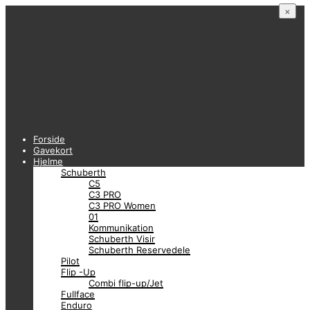
×
Forside
Gavekort
Hjelme
Schuberth
C5
C3 PRO
C3 PRO Women
01
Kommunikation
Schuberth Visir
Schuberth Reservedele
Pilot
Flip -Up
Combi flip-up/Jet
Fullface
Enduro