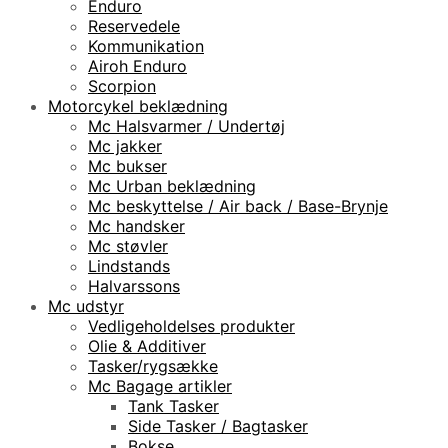
Enduro
Reservedele
Kommunikation
Airoh Enduro
Scorpion
Motorcykel beklædning
Mc Halsvarmer / Undertøj
Mc jakker
Mc bukser
Mc Urban beklædning
Mc beskyttelse / Air back / Base-Brynje
Mc handsker
Mc støvler
Lindstands
Halvarssons
Mc udstyr
Vedligeholdelses produkter
Olie & Additiver
Tasker/rygsække
Mc Bagage artikler
Tank Tasker
Side Tasker / Bagtasker
Bokse