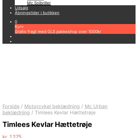
Mc Solbriller
Udsalg
Åbningstider i butikken
0
Kurv
Gratis fragt med GLS pakkeshop over 1000kr
Forside
/
Motorcykel beklædning
/
Mc Urban
beklædning
/
Timlees Kevlar Hættetrøje
Timlees Kevlar Hættetrøje
kr.
1.275