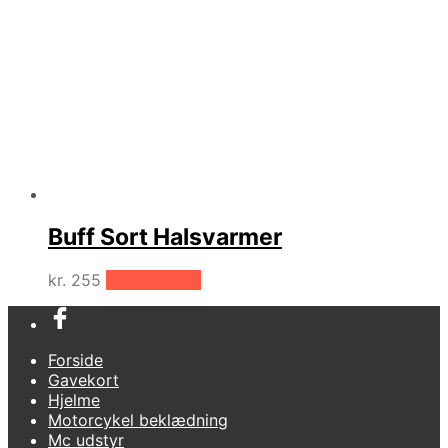
Buff Sort Halsvarmer
kr.
255
Tilføj til kurv
Forside
Gavekort
Hjelme
Motorcykel beklædning
Mc udstyr