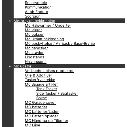
Reservedele
Kommunikation
Airoh Enduro
Scorpion
Motorcykel beklædning
Mc Halsvarmer / Undertøj
Mc jakker
Mc bukser
Mc Urban beklædning
Mc beskyttelse / Air back / Base-Brynje
Mc handsker
Mc støvler
Lindstands
Halvarssons
Mc udstyr
Vedligeholdelses produkter
Olie & Additiver
Tasker/rygsække
Mc Bagage artikler
Tank Tasker
Side Tasker / Bagtasker
Bokse
MC Garage cover
MC batterier
MC batterier/Lader
MC Batteri oplader
MC Håndtag og Tilbehør
MC Låse