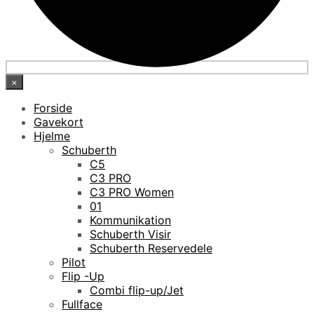
×
Forside
Gavekort
Hjelme
Schuberth
C5
C3 PRO
C3 PRO Women
01
Kommunikation
Schuberth Visir
Schuberth Reservedele
Pilot
Flip -Up
Combi flip-up/Jet
Fullface