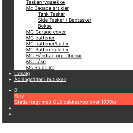
Tasker/rygsække
Mc Bagage artikler
Tank Tasker
Side Tasker / Bagtasker
Bokse
MC Garage cover
MC batterier
MC batterier/Lader
MC Batteri oplader
MC Håndtag og Tilbehør
MC Låse
Mc Solbriller
Udsalg
Åbningstider i butikken
0
Kurv
Gratis fragt med GLS pakkeshop over 1000kr