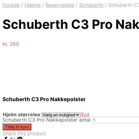
Forside
/
Hjelme
/
Reservedele
/
Schuberth
/
Schuberth C3
Schuberth C3 Pro Nak
kr.
260
Schuberth C3 Pro Nakkepolster
Hjelm størrelse
Ryd
Schuberth C3 Pro Nakkepolster antal
Tilføj til kurv
Share this product