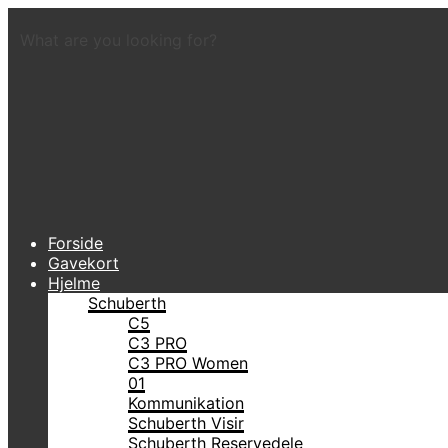
What are you looking for?
Forside
Gavekort
Hjelme
Schuberth
C5
C3 PRO
C3 PRO Women
01
Kommunikation
Schuberth Visir
Schuberth Reservedele