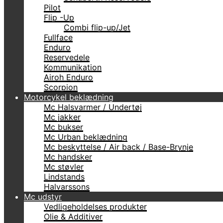
Pilot
Flip -Up
Combi flip-up/Jet
Fullface
Enduro
Reservedele
Kommunikation
Airoh Enduro
Scorpion
Motorcykel beklædning
Mc Halsvarmer / Undertøj
Mc jakker
Mc bukser
Mc Urban beklædning
Mc beskyttelse / Air back / Base-Brynje
Mc handsker
Mc støvler
Lindstands
Halvarssons
Mc udstyr
Vedligeholdelses produkter
Olie & Additiver