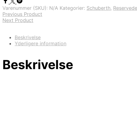
Varenummer (SKU):
N/A
Kategorier:
Schuberth
,
Reservede
Previous Product
Next Product
Beskrivelse
Yderligere information
Beskrivelse