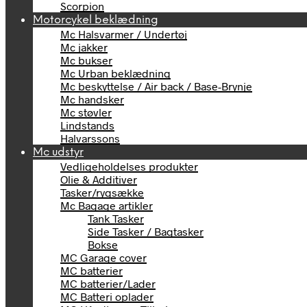
Scorpion
Motorcykel beklædning
Mc Halsvarmer / Undertøj
Mc jakker
Mc bukser
Mc Urban beklædning
Mc beskyttelse / Air back / Base-Brynje
Mc handsker
Mc støvler
Lindstands
Halvarssons
Mc udstyr
Vedligeholdelses produkter
Olie & Additiver
Tasker/rygsække
Mc Bagage artikler
Tank Tasker
Side Tasker / Bagtasker
Bokse
MC Garage cover
MC batterier
MC batterier/Lader
MC Batteri oplader