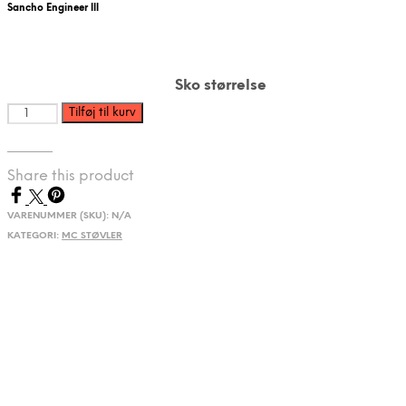
Sancho Engineer lll
pris
pris
var:
er:
kr. 2.199.
kr. 1.699.
Sko størrelse
Sancho
Tilføj til kurv
Engineer
lll
antal
Share this product
VARENUMMER (SKU):
N/A
KATEGORI:
MC STØVLER