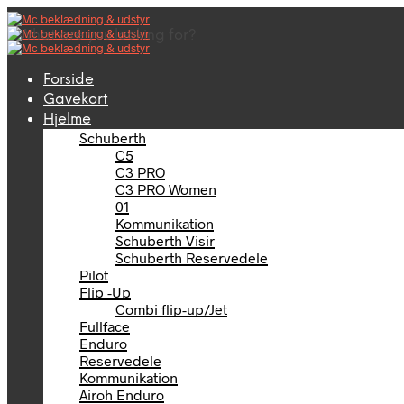
What are you looking for?
Forside
Gavekort
Hjelme
Schuberth
C5
C3 PRO
C3 PRO Women
01
Kommunikation
Schuberth Visir
Schuberth Reservedele
Pilot
Flip -Up
Combi flip-up/Jet
Fullface
Enduro
Reservedele
Kommunikation
Airoh Enduro