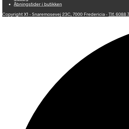
Åbningstider i butikken
Copyright X1 - Snaremosevej 23C, 7000 Fredericia -
Tlf. 6088 