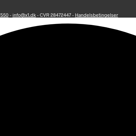
7550
-
info@x1.dk
- CVR 28472447 -
Handelsbetingelser