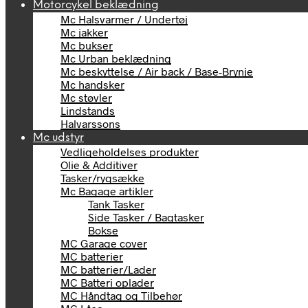
Motorcykel beklædning
Mc Halsvarmer / Undertøj
Mc jakker
Mc bukser
Mc Urban beklædning
Mc beskyttelse / Air back / Base-Brynje
Mc handsker
Mc støvler
Lindstands
Halvarssons
Mc udstyr
Vedligeholdelses produkter
Olie & Additiver
Tasker/rygsække
Mc Bagage artikler
Tank Tasker
Side Tasker / Bagtasker
Bokse
MC Garage cover
MC batterier
MC batterier/Lader
MC Batteri oplader
MC Håndtag og Tilbehør