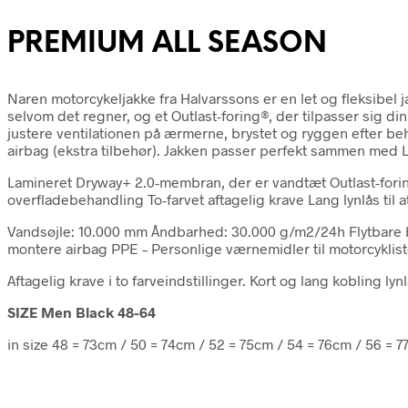
PREMIUM ALL SEASON
Naren motorcykeljakke fra Halvarssons er en let og fleksibel
selvom det regner, og et Outlast-foring®, der tilpasser sig 
justere ventilationen på ærmerne, brystet og ryggen efter beho
airbag (ekstra tilbehør). Jakken passer perfekt sammen med 
Lamineret Dryway+ 2.0-membran, der er vandtæt Outlast-fori
overfladebehandling To-farvet aftagelig krave Lang lynlås til 
Vandsøjle: 10.000 mm Åndbarhed: 30.000 g/m2/24h Flytbare besk
montere airbag PPE – Personlige værnemidler til motorcykliste
Aftagelig krave i to farveindstillinger. Kort og lang kobling lynl
SIZE Men Black 48-64
in size 48 = 73cm / 50 = 74cm / 52 = 75cm / 54 = 76cm / 56 = 