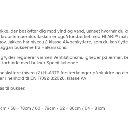
 jakke, der beskytter dig mod vind og vand, uanset hvornår du 
din kropstemperatur. Jakken er også forstærket med HI-ART® mat
v. Jakken har niveau 2 klasse AA-beskyttere, som du kan flytte 
Laggan bukserne fra Halvarssons.
ng®, der regulerer varmen Ventilationsmuligheder på ærmer, b
at forbinde med bukser Specifikationer:
yttere (niveau 2) HI-ART® forstærkninger på skuldre og albuer 
r i henhold til EN 17092-3:2020, klasse AA
ås til bukser.
77cm / 58 = 78cm / 60 = 79cm / 62 = 80cm / 64 = 81cm