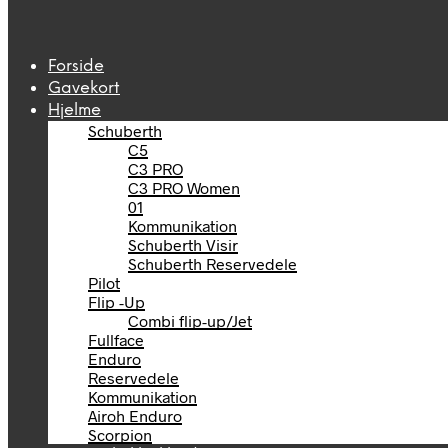
Forside
Gavekort
Hjelme
Schuberth
C5
C3 PRO
C3 PRO Women
01
Kommunikation
Schuberth Visir
Schuberth Reservedele
Pilot
Flip -Up
Combi flip-up/Jet
Fullface
Enduro
Reservedele
Kommunikation
Airoh Enduro
Scorpion