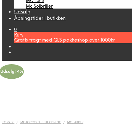
MC Låse
Mc Solbriller
Udsalg
Åbningstider i butikken
0
Kurv
Gratis fragt med GLS pakkeshop over 1000kr
Udsalg! 4%
FORSIDE
/
MOTORCYKEL BEKLÆDNING
/
MC JAKKER