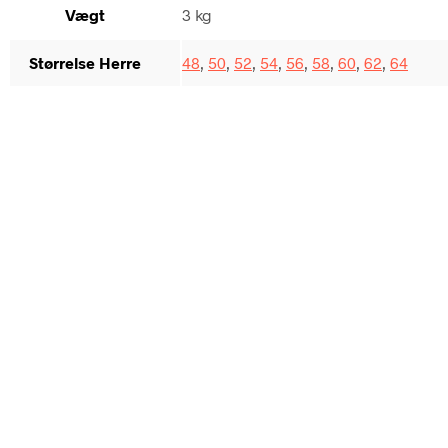
Vægt
3 kg
Størrelse Herre
48
,
50
,
52
,
54
,
56
,
58
,
60
,
62
,
64