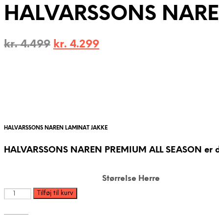
HALVARSSONS NARE
Den
Den
kr.
4.499
kr.
4.299
oprindelige
aktuelle
pris
pris
var:
er:
kr. 4.499.
kr. 4.299.
HALVARSSONS NAREN LAMINAT JAKKE
HALVARSSONS NAREN PREMIUM ALL SEASON er den ulti
Størrelse Herre
HALVARSSONS
Tilføj til kurv
NAREN
LAMINAT