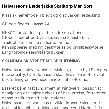
Halvarssons Læderjakke Skalltorp Men Sort
Klassisk herremodel i blødt og glat vasket gedeskind.
CE-certificeret, klasse AA.
HI-ART forstærkning ved skuldre og albuer.
CE-certificeret beskyttelse, niveau 2, justerbar.
Tredobbelte sømme i udsatte områder.
Kan suppleres med rygbeskyttelse og brystbeskyttelse.
Lang forbindelseslynlås til bukser.
SKANDIAVISK STREET MC BEKLÆDNING
Halvarssons blev etableret i Malung, en lille by i Sveriges
backcountry, hvor de fineste skandinaviske motorcykel
beklædning er lavet siden midten af ​​1940’erne.
Baseret på et fast fundament af håndværk, passion for
detaljer og det højeste niveau af beskyttelse, fortsætter
denne tradition med at leve videre i
Halvarssons. Halvarssons udvikler løbende sine læder-
og tekstilcykelbeklædningsgenstande ved hjælp af de