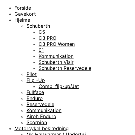
Forside
Gavekort
Hjelme
Schuberth
C5
C3 PRO
C3 PRO Women
01
Kommunikation
Schuberth Visir
Schuberth Reservedele
Pilot
Flip -Up
Combi flip-up/Jet
Fullface
Enduro
Reservedele
Kommunikation
Airoh Enduro
Scorpion
Motorcykel beklædning
Mc Halsvarmer / Undertøj