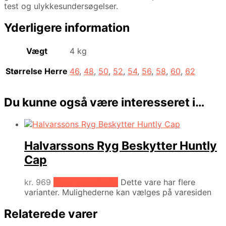
test og ulykkesundersøgelser.
Yderligere information
Vægt
4 kg
Størrelse Herre
46
,
48
,
50
,
52
,
54
,
56
,
58
,
60
,
62
Du kunne også være interesseret i…
Halvarssons Ryg Beskytter Huntly
Cap
kr.
969
Vælg muligheder
Dette vare har flere
varianter. Mulighederne kan vælges på varesiden
Relaterede varer