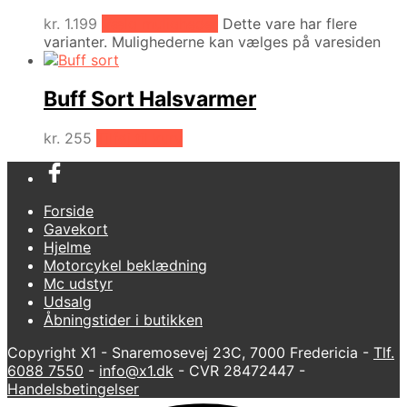
kr.
1.199
Vælg muligheder
Dette vare har flere
varianter. Mulighederne kan vælges på varesiden
Buff Sort Halsvarmer
kr.
255
Tilføj til kurv
Forside
Gavekort
Hjelme
Motorcykel beklædning
Mc udstyr
Udsalg
Åbningstider i butikken
Copyright X1 - Snaremosevej 23C, 7000 Fredericia -
Tlf.
6088 7550
-
info@x1.dk
- CVR 28472447 -
Handelsbetingelser