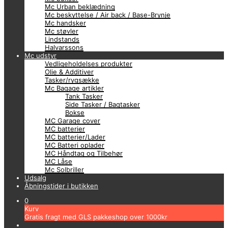
Mc Urban beklædning
Mc beskyttelse / Air back / Base-Brynje
Mc handsker
Mc støvler
Lindstands
Halvarssons
Mc udstyr
Vedligeholdelses produkter
Olie & Additiver
Tasker/rygsække
Mc Bagage artikler
Tank Tasker
Side Tasker / Bagtasker
Bokse
MC Garage cover
MC batterier
MC batterier/Lader
MC Batteri oplader
MC Håndtag og Tilbehør
MC Låse
Mc Solbriller
Udsalg
Åbningstider i butikken
0
Kurv
Gratis fragt med GLS pakkeshop over 1000kr