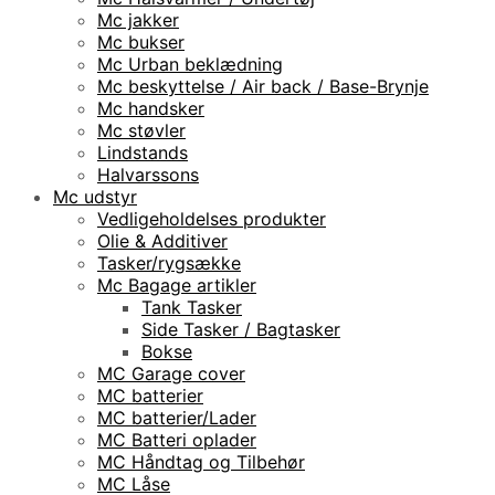
Mc jakker
Mc bukser
Mc Urban beklædning
Mc beskyttelse / Air back / Base-Brynje
Mc handsker
Mc støvler
Lindstands
Halvarssons
Mc udstyr
Vedligeholdelses produkter
Olie & Additiver
Tasker/rygsække
Mc Bagage artikler
Tank Tasker
Side Tasker / Bagtasker
Bokse
MC Garage cover
MC batterier
MC batterier/Lader
MC Batteri oplader
MC Håndtag og Tilbehør
MC Låse