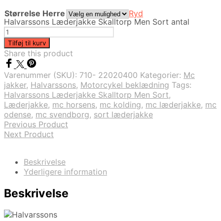
Størrelse Herre
Ryd
Halvarssons Læderjakke Skalltorp Men Sort antal
Tilføj til kurv
Share this product
Varenummer (SKU):
710- 22020400
Kategorier:
Mc
jakker
,
Halvarssons
,
Motorcykel beklædning
Tags:
Halvarssons Læderjakke Skalltorp Men Sort
,
Læderjakke
,
mc horsens
,
mc kolding
,
mc læderjakke
,
mc
odense
,
mc svendborg
,
sort læderjakke
Previous Product
Next Product
Beskrivelse
Yderligere information
Beskrivelse