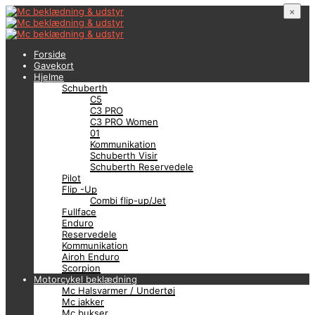
×
Forside
Gavekort
Hjelme
Schuberth
C5
C3 PRO
C3 PRO Women
01
Kommunikation
Schuberth Visir
Schuberth Reservedele
Pilot
Flip -Up
Combi flip-up/Jet
Fullface
Enduro
Reservedele
Kommunikation
Airoh Enduro
Scorpion
Motorcykel beklædning
Mc Halsvarmer / Undertøj
Mc jakker
Mc bukser