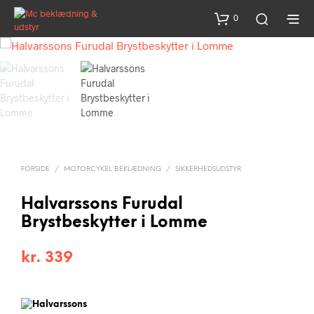
0
FORSIDE
/
MOTORCYKEL BEKLÆDNING
/
SIKKERHEDSUDSTYR
Halvarssons Furudal
Brystbeskytter i Lomme
kr.
339