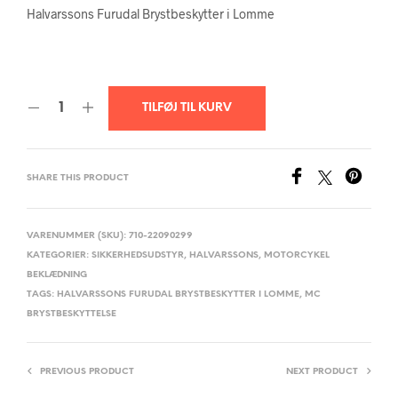
Halvarssons Furudal Brystbeskytter i Lomme
TILFØJ TIL KURV
SHARE THIS PRODUCT
VARENUMMER (SKU):
710-22090299
KATEGORIER:
SIKKERHEDSUDSTYR
,
HALVARSSONS
,
MOTORCYKEL
BEKLÆDNING
TAGS:
HALVARSSONS FURUDAL BRYSTBESKYTTER I LOMME
,
MC
BRYSTBESKYTTELSE
PREVIOUS PRODUCT
NEXT PRODUCT