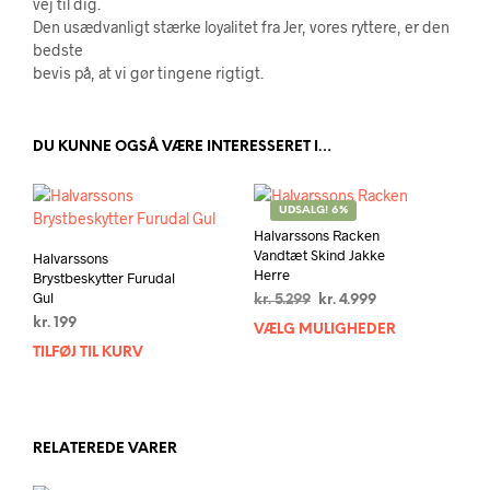
vej til dig.
Den usædvanligt stærke loyalitet fra Jer, vores ryttere, er den
bedste
bevis på, at vi gør tingene rigtigt.
DU KUNNE OGSÅ VÆRE INTERESSERET I…
UDSALG! 6%
Halvarssons Racken
Vandtæt Skind Jakke
Halvarssons
Herre
Brystbeskytter Furudal
Gul
Den
Den
kr.
5.299
kr.
4.999
oprindelige
aktuelle
kr.
199
VÆLG MULIGHEDER
Dett
pris
pris
TILFØJ TIL KURV
vare
var:
er:
har
kr. 5.299.
kr. 4.999.
flere
varia
Muli
RELATEREDE VARER
kan