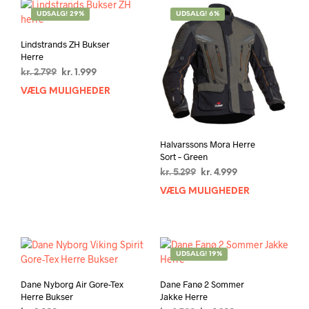
vælg
på
UDSALG! 29%
UDSALG! 6%
vare
Lindstrands ZH Bukser
Herre
Den
Den
kr.
2.799
kr.
1.999
oprindelige
aktuelle
VÆLG MULIGHEDER
Dette
pris
pris
vare
var:
er:
har
kr. 2.799.
kr. 1.999.
flere
Halvarssons Mora Herre
varianter.
Sort – Green
Mulighederne
Den
Den
kr.
5.299
kr.
4.999
kan
oprindelige
aktuelle
VÆLG MULIGHEDER
Dett
vælges
pris
pris
vare
på
var:
er:
har
varesiden
kr. 5.299.
kr. 4.999.
flere
varia
UDSALG! 19%
Muli
kan
Dane Nyborg Air Gore-Tex
Dane Fanø 2 Sommer
vælg
Herre Bukser
Jakke Herre
på