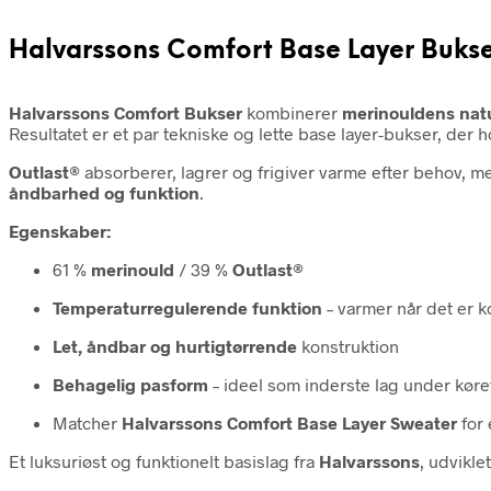
Halvarssons Comfort Base Layer Bukse
Halvarssons Comfort Bukser
kombinerer
merinouldens nat
Resultatet er et par tekniske og lette base layer-bukser, der 
Outlast®
absorberer, lagrer og frigiver varme efter behov, 
åndbarhed og funktion
.
Egenskaber:
61 %
merinould
/ 39 %
Outlast®
Temperaturregulerende funktion
– varmer når det er ko
Let, åndbar og hurtigtørrende
konstruktion
Behagelig pasform
– ideel som inderste lag under køre
Matcher
Halvarssons Comfort Base Layer Sweater
for 
Et luksuriøst og funktionelt basislag fra
Halvarssons
, udviklet