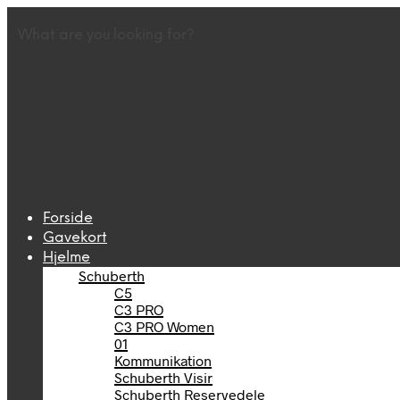
What are you looking for?
Forside
Gavekort
Hjelme
Schuberth
C5
C3 PRO
C3 PRO Women
01
Kommunikation
Schuberth Visir
Schuberth Reservedele