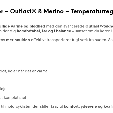
r – Outlast® & Merino – Temperaturreg
urlige varme og blødhed
med den avancerede
Outlast®-tekn
holder dig
komfortabel, tør og i balance
– uanset om du kører i k
mens
merinoulden
effektivt transporterer fugt væk fra huden. 
ldt, køler når det er varmt
tøjet
et komplet sæt
 til motorcyklister, der stiller krav til
komfort, ydeevne og kvali