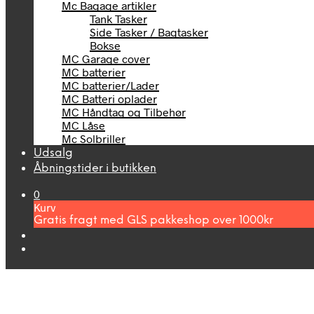
Mc Bagage artikler
Tank Tasker
Side Tasker / Bagtasker
Bokse
MC Garage cover
MC batterier
MC batterier/Lader
MC Batteri oplader
MC Håndtag og Tilbehør
MC Låse
Mc Solbriller
Udsalg
Åbningstider i butikken
0
Kurv
Gratis fragt med GLS pakkeshop over 1000kr