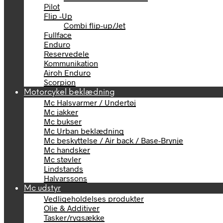
Pilot
Flip -Up
Combi flip-up/Jet
Fullface
Enduro
Reservedele
Kommunikation
Airoh Enduro
Scorpion
Motorcykel beklædning
Mc Halsvarmer / Undertøj
Mc jakker
Mc bukser
Mc Urban beklædning
Mc beskyttelse / Air back / Base-Brynje
Mc handsker
Mc støvler
Lindstands
Halvarssons
Mc udstyr
Vedligeholdelses produkter
Olie & Additiver
Tasker/rygsække