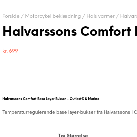
Forside
/
Motorcykel beklædning
/
Hals varmer
/
Halvars
Halvarssons Comfort 
kr.
699
Halvarssons Comfort Base Layer Bukser – Outlast® & Merino
Temperaturregulerende base layer-bukser fra Halvarssons i O
Tøj Størrelse