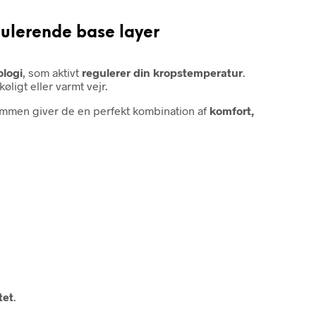
ulerende base layer
ologi
, som aktivt
regulerer din kropstemperatur
.
øligt eller varmt vejr.
Sammen giver de en perfekt kombination af
komfort,
tet
.