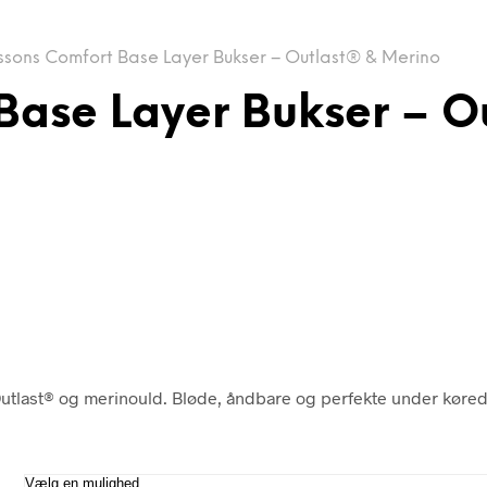
sons Comfort Base Layer Bukser – Outlast® & Merino
Base Layer Bukser – O
utlast® og merinould. Bløde, åndbare og perfekte under køred