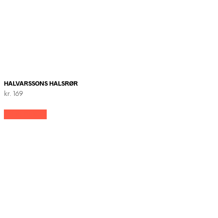
HALVARSSONS HALSRØR
kr.
169
Tilføj til kurv