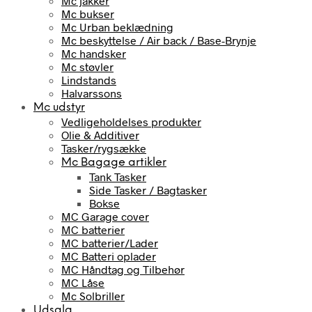
Mc jakker
Mc bukser
Mc Urban beklædning
Mc beskyttelse / Air back / Base-Brynje
Mc handsker
Mc støvler
Lindstands
Halvarssons
Mc udstyr
Vedligeholdelses produkter
Olie & Additiver
Tasker/rygsække
Mc Bagage artikler
Tank Tasker
Side Tasker / Bagtasker
Bokse
MC Garage cover
MC batterier
MC batterier/Lader
MC Batteri oplader
MC Håndtag og Tilbehør
MC Låse
Mc Solbriller
Udsalg