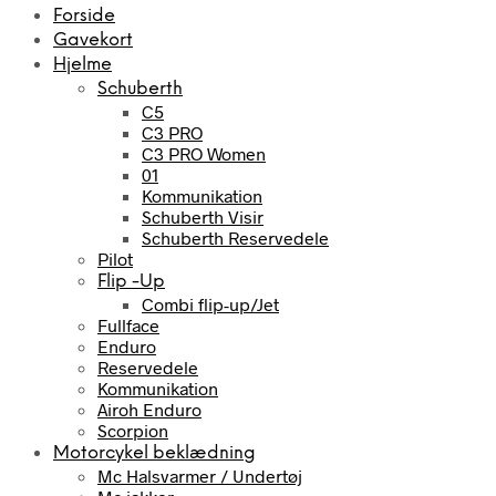
Forside
Gavekort
Hjelme
Schuberth
C5
C3 PRO
C3 PRO Women
01
Kommunikation
Schuberth Visir
Schuberth Reservedele
Pilot
Flip -Up
Combi flip-up/Jet
Fullface
Enduro
Reservedele
Kommunikation
Airoh Enduro
Scorpion
Motorcykel beklædning
Mc Halsvarmer / Undertøj