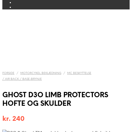
FORSIDE
/
MOTORCYKEL BEKLÆDNING
/
MC BESKYTTELSE
/ AIR BACK / BASE-BRYNJE
GHOST D3O LIMB PROTECTORS
HOFTE OG SKULDER
kr.
240