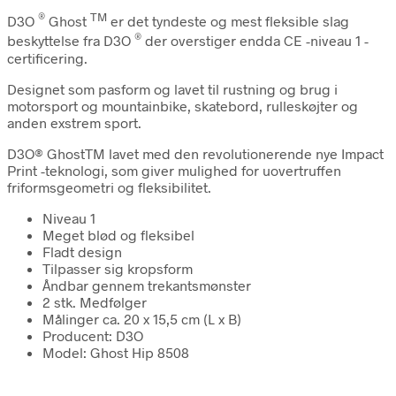
®
TM
D3O
Ghost
er det tyndeste og mest fleksible slag
®
beskyttelse
fra
D3O
der overstiger endda CE
-niveau
1 -
certificering.
Designet som pasform og lavet til rustning og brug i
motorsport og mountainbike, skatebord, rulleskøjter og
anden exstrem sport.
D3O® GhostTM lavet med den revolutionerende nye Impact
Print -teknologi, som giver mulighed for uovertruffen
friformsgeometri og fleksibilitet.
Niveau 1
Meget blød og fleksibel
Fladt design
Tilpasser sig kropsform
Åndbar gennem trekantsmønster
2 stk. Medfølger
Målinger ca. 20 x 15,5 cm (L x B)
Producent: D3O
Model: Ghost Hip 8508