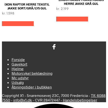
på
varesiden
HERRE JAKKE GRÅ GUL
IXON RAPTOR HERRE TEKSTIL
varesiden
JAKKE SORT/GRÅ/LYS GUL
kr.
2.199
kr.
1.598
Dette
Vælg muligheder
Dette
vare
Vælg muligheder
vare
har
har
flere
flere
varianter.
varianter.
Mulighede
Mulighederne
kan
kan
vælges
vælges
på
på
varesiden
Forside
varesiden
Gavekort
Hjelme
Motorcykel beklædning
Mc udstyr
Udsalg
Åbningstider i butikken
Copyright X1 - Snaremosevej 23C, 7000 Fredericia -
Tlf. 6088
7550
-
info@x1.dk
- CVR 28472447 -
Handelsbetingelser