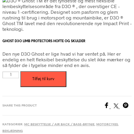
GHOST D3O LIMB PROTECTORS HOFTE OG SKULDER
Den nye D3O Ghost er lige hvad vi har ventet på. Her er
endelig en helt fleksibel beskyttelse du slet ikke mærker og
så fylder de i tygelse minder end en avis.
GHOST
Tilføj til kurv
D3O
LIMB
PROTECTORS
HOFTE
OG
SHARE THIS PRODUCT
SKULDER
antal
KATEGORIER:
MC BESKYTTELSE / AIR BACK / BASE-BRYNJE
,
MOTORCYKEL
BEKLÆDNING