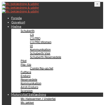
×
Forside
Gavekort
Hjelme
Schuberth
C5
C3 PRO
C3 PRO Women
01
Kommunikation
Schuberth Visir
Schuberth Reservedele
Pilot
Flip -Up
Combi flip-up/Jet
Fullface
Enduro
Reservedele
Kommunikation
Airoh Enduro
Scorpion
Motorcykel beklædning
Mc Halsvarmer / Undertøj
Mc jakker