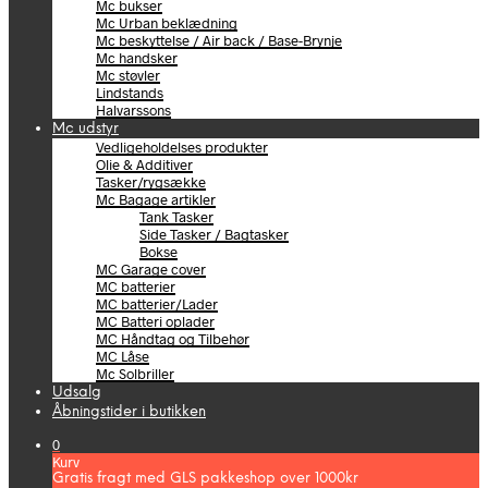
Mc bukser
Mc Urban beklædning
Mc beskyttelse / Air back / Base-Brynje
Mc handsker
Mc støvler
Lindstands
Halvarssons
Mc udstyr
Vedligeholdelses produkter
Olie & Additiver
Tasker/rygsække
Mc Bagage artikler
Tank Tasker
Side Tasker / Bagtasker
Bokse
MC Garage cover
MC batterier
MC batterier/Lader
MC Batteri oplader
MC Håndtag og Tilbehør
MC Låse
Mc Solbriller
Udsalg
Åbningstider i butikken
0
Kurv
Gratis fragt med GLS pakkeshop over 1000kr