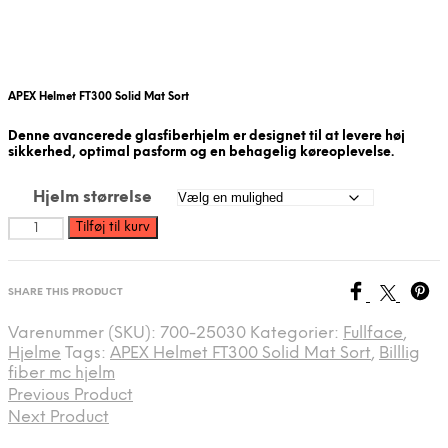
APEX Helmet FT300 Solid Mat Sort
Denne avancerede
glasfiberhjelm
er designet til at levere høj
sikkerhed, optimal pasform og en behagelig køreoplevelse.
Hjelm størrelse
APEX
Tilføj til kurv
Helmet
FT300
Solid
SHARE THIS PRODUCT
Mat
Sort
Varenummer (SKU):
700-25030
Kategorier:
Fullface
,
antal
Hjelme
Tags:
APEX Helmet FT300 Solid Mat Sort
,
Billlig
fiber mc hjelm
Previous Product
Next Product