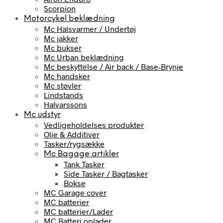
Scorpion
Motorcykel beklædning
Mc Halsvarmer / Undertøj
Mc jakker
Mc bukser
Mc Urban beklædning
Mc beskyttelse / Air back / Base-Brynje
Mc handsker
Mc støvler
Lindstands
Halvarssons
Mc udstyr
Vedligeholdelses produkter
Olie & Additiver
Tasker/rygsække
Mc Bagage artikler
Tank Tasker
Side Tasker / Bagtasker
Bokse
MC Garage cover
MC batterier
MC batterier/Lader
MC Batteri oplader