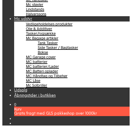
Mc støvler
Lindstands
Halvarssons
Mc udstyr
Vedligeholdelses produkter
Olie & Additiver
Tasker/rygsække
Mc Bagage artikler
Tank Tasker
Side Tasker / Bagtasker
Bokse
MC Garage cover
MC batterier
MC batterier/Lader
MC Batteri oplader
MC Håndtag og Tilbehør
MC Låse
Mc Solbriller
Udsalg
Åbningstider i butikken
0
Kurv
Gratis fragt med GLS pakkeshop over 1000kr