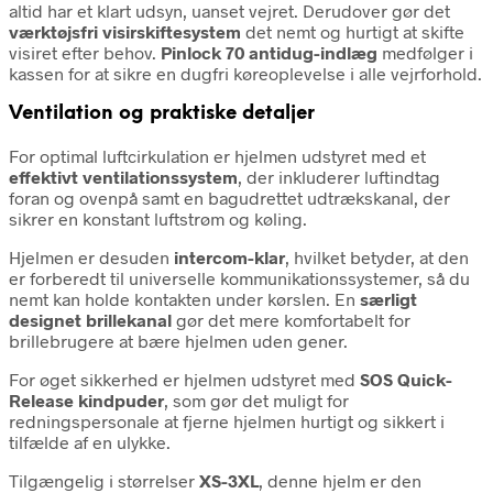
altid har et klart udsyn, uanset vejret. Derudover gør det
værktøjsfri visirskiftesystem
det nemt og hurtigt at skifte
visiret efter behov.
Pinlock 70 antidug-indlæg
medfølger i
kassen for at sikre en dugfri køreoplevelse i alle vejrforhold.
Ventilation og praktiske detaljer
For optimal luftcirkulation er hjelmen udstyret med et
effektivt ventilationssystem
, der inkluderer luftindtag
foran og ovenpå samt en bagudrettet udtrækskanal, der
sikrer en konstant luftstrøm og køling.
Hjelmen er desuden
intercom-klar
, hvilket betyder, at den
er forberedt til universelle kommunikationssystemer, så du
nemt kan holde kontakten under kørslen. En
særligt
designet brillekanal
gør det mere komfortabelt for
brillebrugere at bære hjelmen uden gener.
For øget sikkerhed er hjelmen udstyret med
SOS Quick-
Release kindpuder
, som gør det muligt for
redningspersonale at fjerne hjelmen hurtigt og sikkert i
tilfælde af en ulykke.
Tilgængelig i størrelser
XS-3XL
, denne hjelm er den