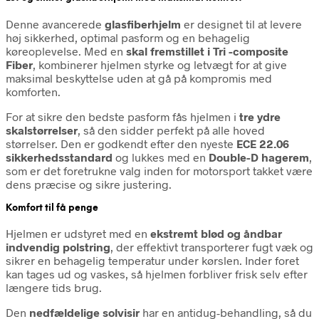
Denne avancerede
glasfiberhjelm
er designet til at levere
høj sikkerhed, optimal pasform og en behagelig
køreoplevelse. Med en
skal fremstillet i Tri -composite
Fiber
, kombinerer hjelmen styrke og letvægt for at give
maksimal beskyttelse uden at gå på kompromis med
komforten.
For at sikre den bedste pasform fås hjelmen i
tre ydre
skalstørrelser
, så den sidder perfekt på alle hoved
størrelser. Den er godkendt efter den nyeste
ECE 22.06
sikkerhedsstandard
og lukkes med en
Double-D hagerem
,
som er det foretrukne valg inden for motorsport takket være
dens præcise og sikre justering.
Komfort til få penge
Hjelmen er udstyret med en
ekstremt blød og åndbar
indvendig polstring
, der effektivt transporterer fugt væk og
sikrer en behagelig temperatur under kørslen. Inder foret
kan tages ud og vaskes, så hjelmen forbliver frisk selv efter
længere tids brug.
Den
nedfældelige solvisir
har en antidug-behandling, så du