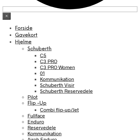
×
Forside
Gavekort
Hjelme
Schuberth
C5
C3 PRO
C3 PRO Women
01
Kommunikation
Schuberth Visir
Schuberth Reservedele
Pilot
Flip -Up
Combi flip-up/Jet
Fullface
Enduro
Reservedele
Kommunikation
Airoh Enduro