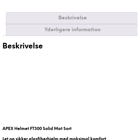
Beskrivelse
Yderligere information
Beskrivelse
APEX Helmet FT300 Solid Mat Sort
Let og sikker glasfiberhjelm med maksimal komfort