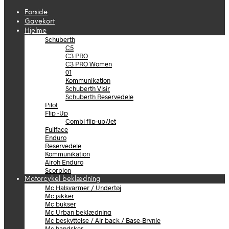
Forside
Gavekort
Hjelme
Schuberth
C5
C3 PRO
C3 PRO Women
01
Kommunikation
Schuberth Visir
Schuberth Reservedele
Pilot
Flip -Up
Combi flip-up/Jet
Fullface
Enduro
Reservedele
Kommunikation
Airoh Enduro
Scorpion
Motorcykel beklædning
Mc Halsvarmer / Undertøj
Mc jakker
Mc bukser
Mc Urban beklædning
Mc beskyttelse / Air back / Base-Brynje
Mc handsker