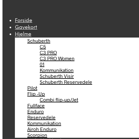
Forside
Gavekort
Hjelme
Schuberth
C5
C3 PRO
C3 PRO Women
01
Kommunikation
Schuberth Visir
Schuberth Reservedele
Pilot
Flip -Up
Combi flip-up/Jet
Fullface
Enduro
Reservedele
Kommunikation
Airoh Enduro
Scorpion