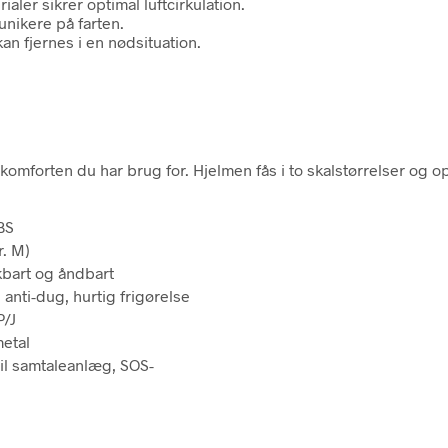
ler sikrer optimal luftcirkulation.
nikere på farten.
n fjernes i en nødsituation.
 komforten du har brug for. Hjelmen fås i to skalstørrelser og 
BS
r. M)
kbart og åndbart
anti-dug, hurtig frigørelse
P/J
etal
il samtaleanlæg, SOS-