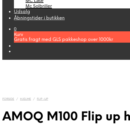
MC Låse
Mc Solbriller
Udsalg
Åbningstider i butikken
0
Kurv
Gratis fragt med GLS pakkeshop over 1000kr
FORSIDE
/
HJELME
/
FLIP -UP
AMOQ M100 Flip up h