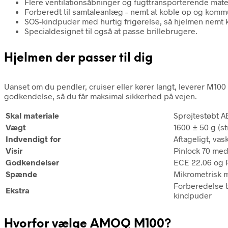
Flere ventilationsåbninger og fugttransporterende materia
Forberedt til samtaleanlæg – nemt at koble op og kommu
SOS-kindpuder med hurtig frigørelse, så hjelmen nemt ka
Specialdesignet til også at passe brillebrugere.
Hjelmen der passer til dig
Uanset om du pendler, cruiser eller kører langt, leverer M100
godkendelse, så du får maksimal sikkerhed på vejen.
Skal materiale
Sprøjtestøbt A
Vægt
1600 ± 50 g (st
Indvendigt for
Aftageligt, vas
Visir
Pinlock 70 med 
Godkendelser
ECE 22.06 og 
Spænde
Mikrometrisk m
Forberedelse t
Ekstra
kindpuder
Hvorfor vælge AMOQ M100?