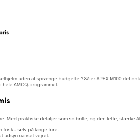
pris
kelhjelm uden at sprænge budgettet? Så er APEX M100 det oplag
is i hele AMOQ-programmet.
mis
. Med praktiske detaljer som solbrille, og den lette, stærke A
 frisk – selv på lange ture.
pt udsyn uanset vejret.