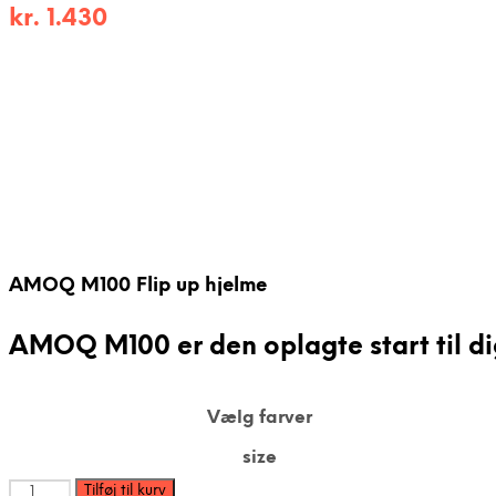
kr.
1.430
AMOQ M100 Flip up hjelme
AMOQ M100 er den oplagte start til dig
Vælg farver
size
AMOQ
Tilføj til kurv