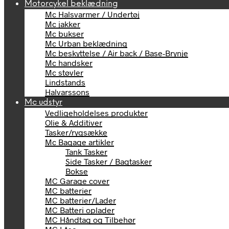
Motorcykel beklædning
Mc Halsvarmer / Undertøj
Mc jakker
Mc bukser
Mc Urban beklædning
Mc beskyttelse / Air back / Base-Brynje
Mc handsker
Mc støvler
Lindstands
Halvarssons
Mc udstyr
Vedligeholdelses produkter
Olie & Additiver
Tasker/rygsække
Mc Bagage artikler
Tank Tasker
Side Tasker / Bagtasker
Bokse
MC Garage cover
MC batterier
MC batterier/Lader
MC Batteri oplader
MC Håndtag og Tilbehør