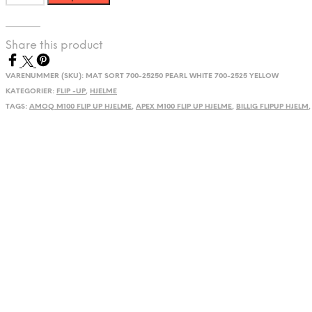
M100
Flip
up
Share this product
hjelme
antal
VARENUMMER (SKU):
MAT SORT 700-25250 PEARL WHITE 700-2525 YELLOW
KATEGORIER:
FLIP -UP
,
HJELME
TAGS:
AMOQ M100 FLIP UP HJELME
,
APEX M100 FLIP UP HJELME
,
BILLIG FLIPUP HJELM