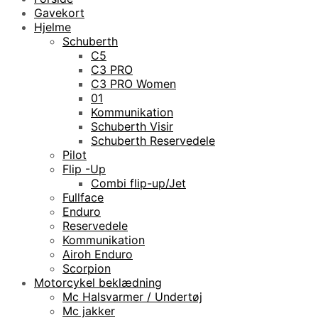
Gavekort
Hjelme
Schuberth
C5
C3 PRO
C3 PRO Women
01
Kommunikation
Schuberth Visir
Schuberth Reservedele
Pilot
Flip -Up
Combi flip-up/Jet
Fullface
Enduro
Reservedele
Kommunikation
Airoh Enduro
Scorpion
Motorcykel beklædning
Mc Halsvarmer / Undertøj
Mc jakker