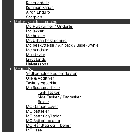
Reservedele
Kommunikation
Airoh Enduro
Scorpion
Motorcykel beklædning
Mc Halsvarmer / Undertøj
Mc jakker
Mc bukser
Mc Urban beklædning
Mc beskyttelse / Air back / Base-Brynje
Mc handsker
Mc støvler
Lindstands
Halvarssons
Mc udstyr
Vedligeholdelses produkter
Olie & Additiver
Tasker/rygsække
Mc Bagage artikler
Tank Tasker
Side Tasker / Bagtasker
Bokse
MC Garage cover
MC batterier
MC batterier/Lader
MC Batteri oplader
MC Håndtag og Tilbehør
MC Låse