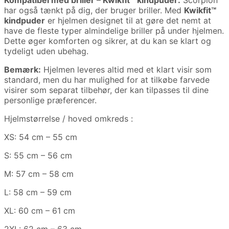
Kompatibel med briller – Kwikfit™ kindpuder:
Scorpion
har også tænkt på dig, der bruger briller. Med
Kwikfit™
kindpuder
er hjelmen designet til at gøre det nemt at
have de fleste typer almindelige briller på under hjelmen.
Dette øger komforten og sikrer, at du kan se klart og
tydeligt uden ubehag.
Bemærk:
Hjelmen leveres altid med et klart visir som
standard, men du har mulighed for at tilkøbe farvede
visirer som separat tilbehør, der kan tilpasses til dine
personlige præferencer.
Hjelmstørrelse / hoved omkreds :
XS: 54 cm – 55 cm
S: 55 cm – 56 cm
M: 57 cm – 58 cm
L: 58 cm – 59 cm
XL: 60 cm – 61 cm