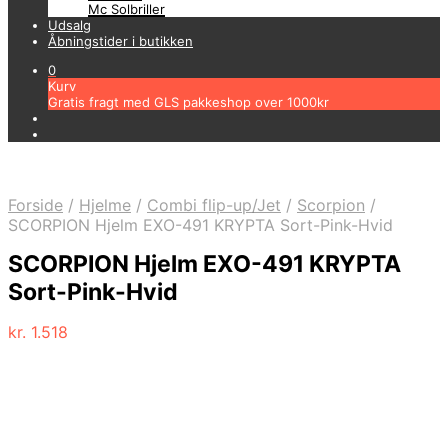
Mc Solbriller
Udsalg
Åbningstider i butikken
0
Kurv
Gratis fragt med GLS pakkeshop over 1000kr
Forside
/
Hjelme
/
Combi flip-up/Jet
/
Scorpion
/
SCORPION Hjelm EXO-491 KRYPTA Sort-Pink-Hvid
SCORPION Hjelm EXO-491 KRYPTA
Sort-Pink-Hvid
kr.
1.518