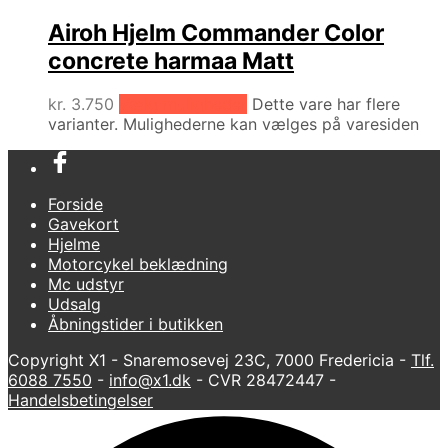
Airoh Hjelm Commander Color
concrete harmaa Matt
kr.
3.750
Vælg muligheder
Dette vare har flere
varianter. Mulighederne kan vælges på varesiden
Forside
Gavekort
Hjelme
Motorcykel beklædning
Mc udstyr
Udsalg
Åbningstider i butikken
Copyright X1 - Snaremosevej 23C, 7000 Fredericia -
Tlf.
6088 7550
-
info@x1.dk
- CVR 28472447 -
Handelsbetingelser