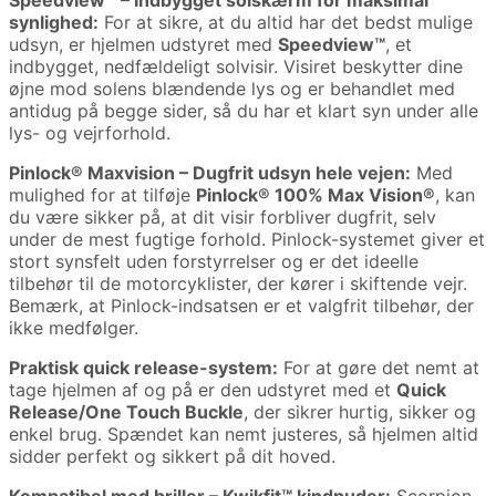
Speedview™ – Indbygget solskærm for maksimal
synlighed:
For at sikre, at du altid har det bedst mulige
udsyn, er hjelmen udstyret med
Speedview™
, et
indbygget, nedfældeligt solvisir. Visiret beskytter dine
øjne mod solens blændende lys og er behandlet med
antidug på begge sider, så du har et klart syn under alle
lys- og vejrforhold.
Pinlock® Maxvision – Dugfrit udsyn hele vejen:
Med
mulighed for at tilføje
Pinlock® 100% Max Vision®
, kan
du være sikker på, at dit visir forbliver dugfrit, selv
under de mest fugtige forhold. Pinlock-systemet giver et
stort synsfelt uden forstyrrelser og er det ideelle
tilbehør til de motorcyklister, der kører i skiftende vejr.
Bemærk, at Pinlock-indsatsen er et valgfrit tilbehør, der
ikke medfølger.
Praktisk quick release-system:
For at gøre det nemt at
tage hjelmen af og på er den udstyret med et
Quick
Release/One Touch Buckle
, der sikrer hurtig, sikker og
enkel brug. Spændet kan nemt justeres, så hjelmen altid
sidder perfekt og sikkert på dit hoved.