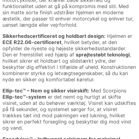
motorcyklister, der kræver både sikkerhed og
funktionalitet uden at gå på kompromis med stil. Med
sin matte sorte finish udstråler hjelmen en moderne
æstetik, der passer til enhver motorcykel og enhver tur,
uanset længde eller vejrforhold.
Sikkerhedscertificeret og holdbart design:
Hjelmen er
ECE R22.06-certificeret
, hvilket betyder, at den
opfylder de nyeste og højeste sikkerhedsstandarder.
Den er fremstillet ved hjælp af
sprøjtestøbt teknologi
,
hvilket sikrer et holdbart og slidstærkt ydre, der
beskytter dig effektivt i tilfælde af uheld. Konstruktionen
kombinerer styrke og letvægtsegenskaber, så du kan
nyde en sikker og komfortabel køretur.
Ellip-tec™ – Nem og sikker visirskift:
Med Scorpions
Ellip-tec™-system
er det nemt og hurtigt at skifte
visiret, uden at du behøver værktøj. Visiret kan udskiftes
på få sekunder, og systemet sørger for, at visiret
trækkes tæt ind mod pakningen ved lukning, hvilket
sikrer en perfekt forsegling og beskytter dig mod vind
og vand.