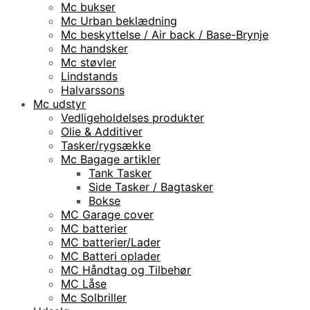
Mc bukser
Mc Urban beklædning
Mc beskyttelse / Air back / Base-Brynje
Mc handsker
Mc støvler
Lindstands
Halvarssons
Mc udstyr
Vedligeholdelses produkter
Olie & Additiver
Tasker/rygsække
Mc Bagage artikler
Tank Tasker
Side Tasker / Bagtasker
Bokse
MC Garage cover
MC batterier
MC batterier/Lader
MC Batteri oplader
MC Håndtag og Tilbehør
MC Låse
Mc Solbriller