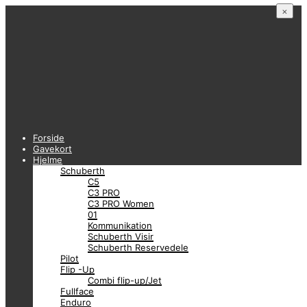
×
Forside
Gavekort
Hjelme
Schuberth
C5
C3 PRO
C3 PRO Women
01
Kommunikation
Schuberth Visir
Schuberth Reservedele
Pilot
Flip -Up
Combi flip-up/Jet
Fullface
Enduro