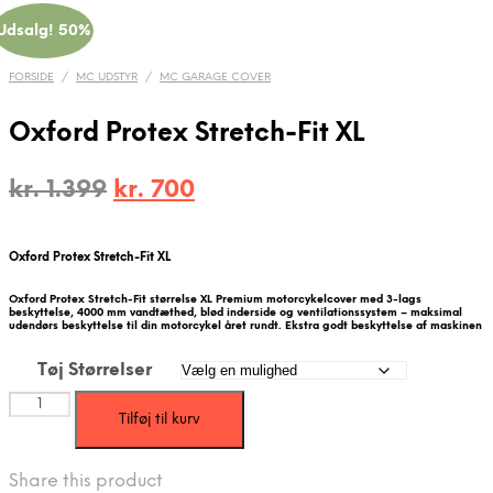
Udsalg! 50%
FORSIDE
/
MC UDSTYR
/
MC GARAGE COVER
Oxford Protex Stretch-Fit XL
Den
Den
kr.
1.399
kr.
700
oprindelige
aktuelle
pris
pris
Oxford Protex Stretch-Fit XL
var:
er:
Oxford Protex Stretch-Fit størrelse XL Premium motorcykelcover med 3-lags
kr. 1.399.
kr. 700.
beskyttelse, 4000 mm vandtæthed, blød inderside og ventilationssystem – maksimal
udendørs beskyttelse til din motorcykel året rundt. Ekstra godt beskyttelse af maskinen
Tøj Størrelser
Oxford
Tilføj til kurv
Protex
Stretch-
Fit
Share this product
XL