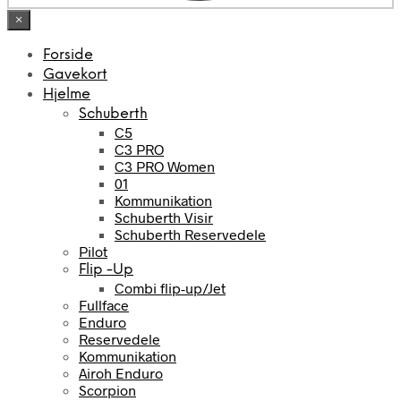
×
Forside
Gavekort
Hjelme
Schuberth
C5
C3 PRO
C3 PRO Women
01
Kommunikation
Schuberth Visir
Schuberth Reservedele
Pilot
Flip -Up
Combi flip-up/Jet
Fullface
Enduro
Reservedele
Kommunikation
Airoh Enduro
Scorpion