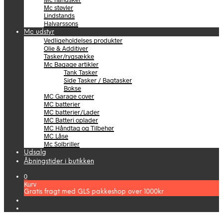
Mc støvler
Lindstands
Halvarssons
Mc udstyr
Vedligeholdelses produkter
Olie & Additiver
Tasker/rygsække
Mc Bagage artikler
Tank Tasker
Side Tasker / Bagtasker
Bokse
MC Garage cover
MC batterier
MC batterier/Lader
MC Batteri oplader
MC Håndtag og Tilbehør
MC Låse
Mc Solbriller
Udsalg
Åbningstider i butikken
0
Kurv
Gratis fragt med GLS pakkeshop over 1000kr