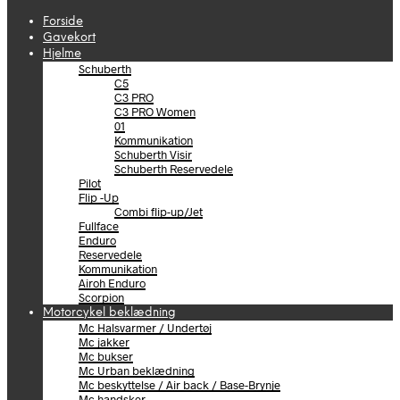
Forside
Gavekort
Hjelme
Schuberth
C5
C3 PRO
C3 PRO Women
01
Kommunikation
Schuberth Visir
Schuberth Reservedele
Pilot
Flip -Up
Combi flip-up/Jet
Fullface
Enduro
Reservedele
Kommunikation
Airoh Enduro
Scorpion
Motorcykel beklædning
Mc Halsvarmer / Undertøj
Mc jakker
Mc bukser
Mc Urban beklædning
Mc beskyttelse / Air back / Base-Brynje
Mc handsker