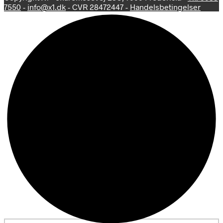
7550
-
info@x1.dk
- CVR 28472447 -
Handelsbetingelser