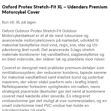
Oxford Protex Stretch-Fit XL – Udendørs Premium
Motorcykel Cover
Kun str. XL på lager.
Oxford Outdoor Protex Stretch-Fit Outdoor
Motorcykeldæksel
er et af de mest luksuriøse og
avancerede motorcykelcovers på markedet, udviklet til
maksimal beskyttelse mod vind, regn, sne, støv og UV-
påvirkning året rundt. Det avancerede 3-lags stretch
materiale kombinerer høj vandtæthed, slagbeskyttelse og
en blød inderside, der skåner lak og plastdele mod ridser.
Coveret er designet med praktiske premium-detaljer som
ventilationssystem, der reducerer kondens, tapede sømme
for maksimal vandtæthed samt elastisk bund og justerbar
maverem, der sikrer stabil pasform selv i kraftig blæst.
Reflekspaneler forbedrer synligheden om natten, mens
strategisk placerede låsehuller gør det nemt at kombinere
coveret med kædelås eller skivelås. En integreret
vindueslomme gør det muligt at vise nummerpladen, og en
smart inderlomme med PVC-vindue kan holde en
solcelleoplader på plads.