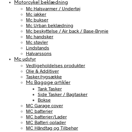
Motorcykel beklædning
Mc Halsvarmer / Undertøj
Mc jakker
Mc bukser
Mc Urban beklædning
Mc beskyttelse / Air back / Base-Brynje
Mc handsker
Mc støvler
Lindstands
Halvarssons
Mc udstyr
Vedligeholdelses produkter
Olie & Additiver
Tasker/rygsække
Mc Bagage artikler
Tank Tasker
Side Tasker / Bagtasker
Bokse
MC Garage cover
MC batterier
MC batterier/Lader
MC Batteri oplader
MC Håndtag og Tilbehør