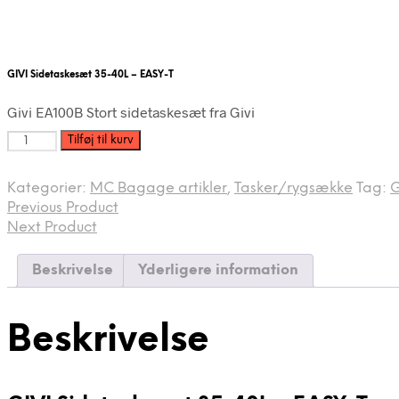
GIVI Sidetaskesæt 35-40L – EASY-T
Givi EA100B Stort sidetaskesæt fra Givi
GIVI
Tilføj til kurv
Sidetaskesæt
35-
Kategorier:
MC Bagage artikler
,
Tasker/rygsække
Tag:
G
40L
Previous Product
-
EASY-
Next Product
T
antal
Beskrivelse
Yderligere information
Beskrivelse