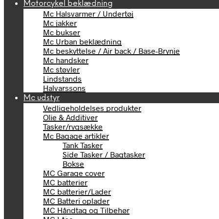
Motorcykel beklædning
Mc Halsvarmer / Undertøj
Mc jakker
Mc bukser
Mc Urban beklædning
Mc beskyttelse / Air back / Base-Brynje
Mc handsker
Mc støvler
Lindstands
Halvarssons
Mc udstyr
Vedligeholdelses produkter
Olie & Additiver
Tasker/rygsække
Mc Bagage artikler
Tank Tasker
Side Tasker / Bagtasker
Bokse
MC Garage cover
MC batterier
MC batterier/Lader
MC Batteri oplader
MC Håndtag og Tilbehør