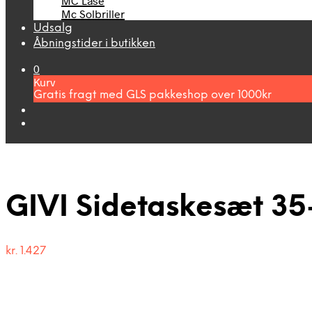
MC Låse
Mc Solbriller
Udsalg
Åbningstider i butikken
0
Kurv
Gratis fragt med GLS pakkeshop over 1000kr
GIVI Sidetaskesæt 35
kr.
1.427