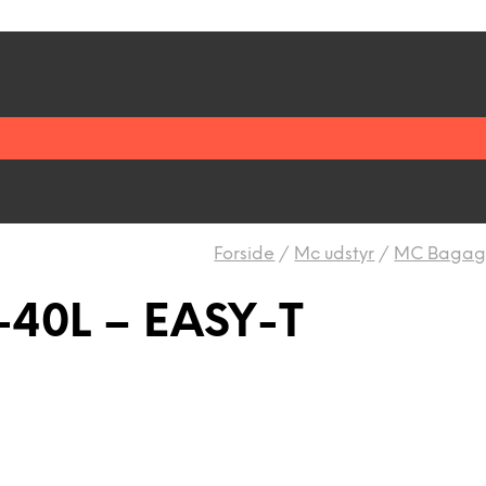
Forside
/
Mc udstyr
/
MC Bagage
-40L – EASY-T