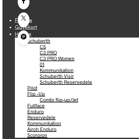
Forside
Gavekort
Hjelme
Schuberth
C5
C3 PRO
C3 PRO Women
01
Kommunikation
Schuberth Visir
Schuberth Reservedele
Pilot
Flip -Up
Combi flip-up/Jet
Fullface
Enduro
Reservedele
Kommunikation
Airoh Enduro
Scorpion