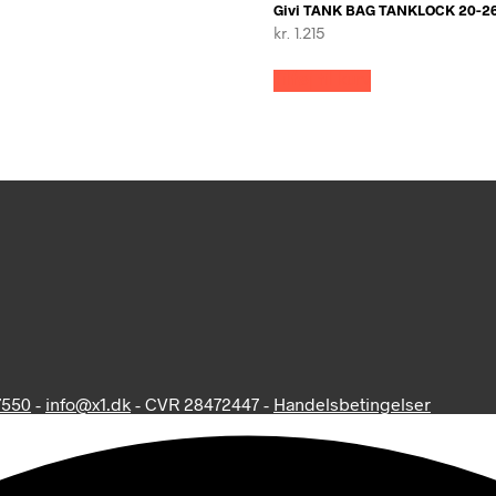
Givi TANK BAG TANKLOCK 20-26
kr.
1.215
Tilføj til kurv
7550
-
info@x1.dk
- CVR 28472447 -
Handelsbetingelser