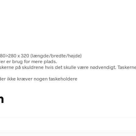
x 180>280 x 320 (længde/bredte/højde)
er er brug for mere plads.
skerne på skuldrene hvis det skulle være nødvendigt. Taskerne
 der ikke kræver nogen taskeholdere
n