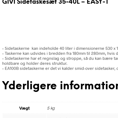
GIVI Sidetaskesæt 35-40L – EASY-T
– Sidetaskerne kan indeholde 40 liter i dimensionerne 530 
– Taskerne kan udvides i bredden fra 180mm til 280mm, hvis d
– Sidetaskerne har et regnslag og stroppe, så du kan bære ta
holdbare og holder deres struktur.
– EA100B sidetaskerne er det vi kalder smid-over sidetasker,
Yderligere informatio
Vægt
5 kg