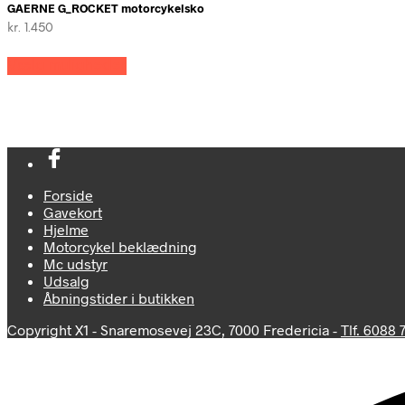
GAERNE G_ROCKET motorcykelsko
kr.
1.450
Dette
Vælg muligheder
vare
har
flere
varianter.
Mulighederne
kan
vælges
på
Forside
varesiden
Gavekort
Hjelme
Motorcykel beklædning
Mc udstyr
Udsalg
Åbningstider i butikken
Copyright X1 - Snaremosevej 23C, 7000 Fredericia -
Tlf. 6088 