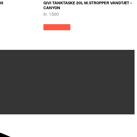
lt
GIVI TANKTASKE 20L M.STROPPER VANDTÆT –
CANYON
kr.
1.560
Tilføj til kurv