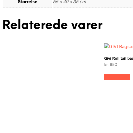
Størrelse
55 × 40 × 35 cm
Relaterede varer
Givi Roll tail ba
kr.
880
Tilføj til kurv